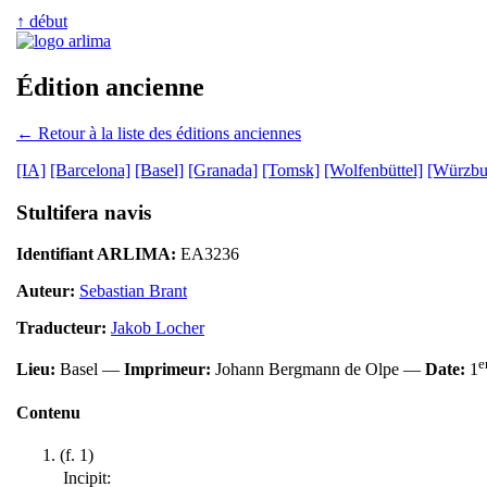
↑ début
Édition ancienne
← Retour à la liste des éditions anciennes
[IA]
[Barcelona]
[Basel]
[Granada]
[Tomsk]
[Wolfenbüttel]
[Würzbu
Stultifera navis
Identifiant ARLIMA:
EA3236
Auteur:
Sebastian Brant
Traducteur:
Jakob Locher
e
Lieu:
Basel —
Imprimeur:
Johann Bergmann de Olpe —
Date:
1
Contenu
(f. 1)
Incipit: