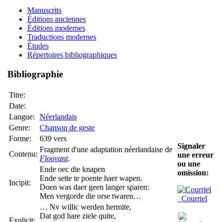
Manuscrits
Éditions anciennes
Éditions modernes
Traductions modernes
Études
Répertoires bibliographiques
Bibliographie
Titre:
Date:
Langue:
Néerlandais
Genre:
Chanson de geste
Forme:
639 vers
Signaler
Fragment d'une adaptation néerlandaise de
Contenu:
une erreur
Floovant
.
ou une
Ende oec die knapen
omission:
Ende sette te poente haer wapen.
Incipit:
Doen was daer geen langer sparen:
Men vergorde die orse twaren…
Courriel
… Nv willic werden hermite,
Dat god hare ziele quite,
Explicit: