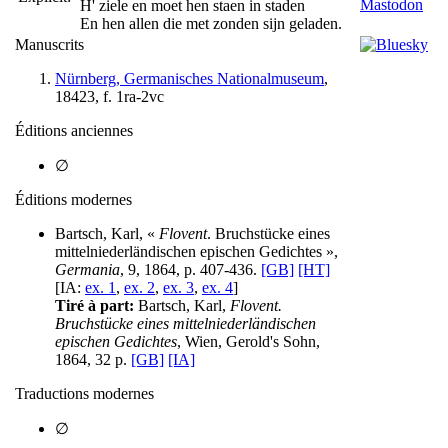
H' ziele en moet hen staen in staden
En hen allen die met zonden sijn geladen.
Manuscrits
Nürnberg, Germanisches Nationalmuseum
,
18423, f. 1ra-2vc
Éditions anciennes
∅
Éditions modernes
Bartsch, Karl, «
Flovent
. Bruchstücke eines
mittelniederländischen epischen Gedichtes »,
Germania
, 9, 1864, p. 407-436.
[GB]
[HT]
[IA:
ex. 1
,
ex. 2
,
ex. 3
,
ex. 4
]
Tiré à part:
Bartsch, Karl,
Flovent.
Bruchstücke eines mittelniederländischen
epischen Gedichtes
, Wien, Gerold's Sohn,
1864, 32 p.
[GB]
[IA]
Traductions modernes
∅