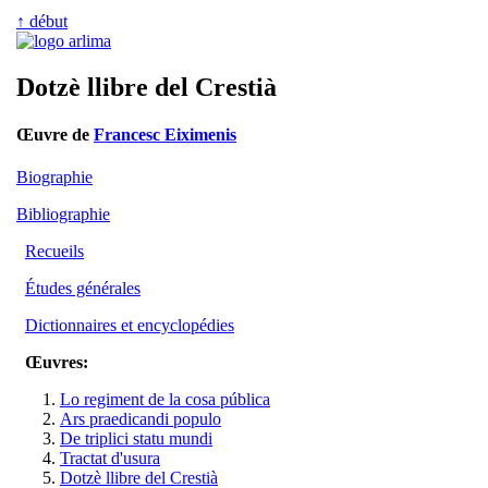
↑ début
Dotzè llibre del Crestià
Œuvre de
Francesc Eiximenis
Biographie
Bibliographie
Recueils
Études générales
Dictionnaires et encyclopédies
Œuvres:
Lo regiment de la cosa pública
Ars praedicandi populo
De triplici statu mundi
Tractat d'usura
Dotzè llibre del Crestià