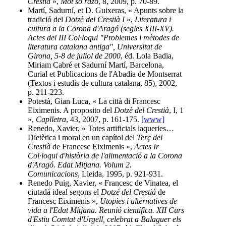
Crestià
»,
Mot so razo
, 8, 2009, p. 70-89.
Martí, Sadurní, et D. Guixeras, « Apunts sobre la
tradició del
Dotzè del Crestià I
»,
Literatura i
cultura a la Corona d'Aragó (segles XIII-XV).
Actes del III Col·loqui "Problemes i mètodes de
literatura catalana antiga", Universitat de
Girona, 5-8 de juliol de 2000
, éd. Lola Badia,
Miriam Cabré et Sadurní Martí, Barcelona,
Curial et Publicacions de l'Abadia de Montserrat
(Textos i estudis de cultura catalana, 85), 2002,
p. 211-223.
Potestà, Gian Luca, « La città di Francesc
Eiximenis. A proposito del
Dotzè del Crestià
, I, 1
»,
Caplletra
, 43, 2007, p. 161-175.
[www]
Renedo, Xavier, « Totes artificials laqueries…
Dietètica i moral en un capítol del
Terç del
Crestià
de Francesc Eiximenis »,
Actes Ir
Col·loqui d'història de l'alimentació a la Corona
d'Aragó. Edat Mitjana. Volum 2.
Comunicacions
, Lleida, 1995, p. 921-931.
Renedo Puig, Xavier, « Francesc de Vinatea, el
ciutadá ideal segons el
Dotzé del Crestiá
de
Francesc Eiximenis »,
Utopies i alternatives de
vida a l'Edat Mitjana. Reunió científica. XII Curs
d'Estiu Comtat d'Urgell, celebrat a Balaguer els