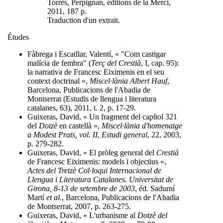
Torrès, Perpignan, éditions de la Merci,
2011, 187 p.
Traduction d'un extrait.
Études
Fàbrega i Escatllar, Valentí, « "Com castigar
malícia de fembra" (
Terç del Crestià
, I, cap. 95):
la narrativa de Francesc Eiximenis en el seu
context doctrinal »,
Miscel·lània Albert Hauf
,
Barcelona, Publicacions de l'Abadia de
Montserrat (Estudis de llengua i literatura
catalanes, 63), 2011, t. 2, p. 17-29.
Guixeras, David, « Un fragment del capítol 321
del
Dotzè
en castellà »,
Miscel·lània d'homenatge
a Modest Prats, vol. II
,
Estudi general
, 22, 2003,
p. 279-282.
Guixeras, David, « El pròleg general del
Crestià
de Francesc Eiximenis: models i objectius »,
Actes del Tretzè Col·loqui Internacional de
Llengua i Literatura Catalanes. Universitat de
Girona, 8-13 de setembre de 2003
, éd. Sadurní
Martí
et al.
, Barcelona, Publicacions de l'Abadia
de Montserrat, 2007, p. 263-275.
Guixeras, David, « L'urbanisme al
Dotzè del