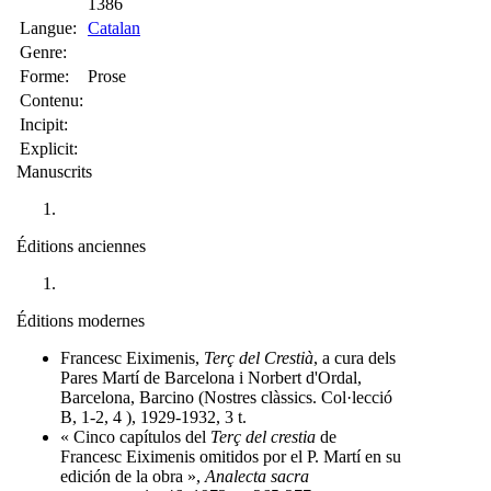
1386
Langue:
Catalan
Genre:
Forme:
Prose
Contenu:
Incipit:
Explicit:
Manuscrits
Éditions anciennes
Éditions modernes
Francesc Eiximenis,
Terç del Crestià
, a cura dels
Pares Martí de Barcelona i Norbert d'Ordal,
Barcelona, Barcino (Nostres clàssics. Col·lecció
B, 1-2, 4 ), 1929-1932, 3 t.
« Cinco capítulos del
Terç del crestia
de
Francesc Eiximenis omitidos por el P. Martí en su
edición de la obra »,
Analecta sacra