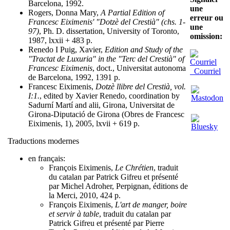
Barcelona, 1992.
une
Rogers, Donna Mary,
A Partial Edition of
erreur ou
Francesc Eiximenis' "Dotzè del Crestià" (chs. 1-
une
97)
, Ph. D. dissertation, University of Toronto,
omission:
1987, lxxii + 483 p.
Renedo I Puig, Xavier,
Edition and Study of the
"Tractat de Luxuria" in the "Terc del Crestià" of
Francesc Eiximenis
, doct., Universitat autonoma
Courriel
de Barcelona, 1992, 1391 p.
Francesc Eiximenis,
Dotzè llibre del Crestià, vol.
I:1.
, edited by Xavier Renedo, coordination by
Sadurní Martí and alii, Girona, Universitat de
Girona-Diputació de Girona (Obres de Francesc
Eiximenis, 1), 2005, lxvii + 619 p.
Traductions modernes
en français:
François Eiximenis,
Le Chrétien
, traduit
du catalan par Patrick Gifreu et présenté
par Michel Adroher, Perpignan, éditions de
la Merci, 2010, 424 p.
François Eiximenis,
L'art de manger, boire
et servir à table
, traduit du catalan par
Patrick Gifreu et présenté par Pierre