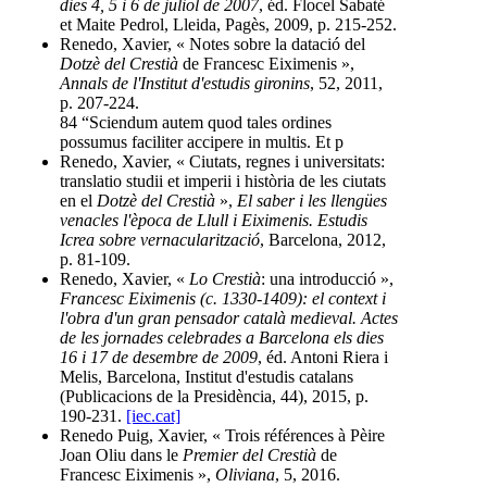
dies 4, 5 i 6 de juliol de 2007
, éd. Flocel Sabaté
et Maite Pedrol, Lleida, Pagès, 2009, p. 215-252.
Renedo, Xavier, « Notes sobre la datació del
Dotzè del Crestià
de Francesc Eiximenis »,
Annals de l'Institut d'estudis gironins
, 52, 2011,
p. 207-224.
84 “Sciendum autem quod tales ordines
possumus faciliter accipere in multis. Et p
Renedo, Xavier, « Ciutats, regnes i universitats:
translatio studii et imperii i història de les ciutats
en el
Dotzè del Crestià
»,
El saber i les llengües
venacles l'època de Llull i Eiximenis. Estudis
Icrea sobre vernacularització
, Barcelona, 2012,
p. 81-109.
Renedo, Xavier, «
Lo Crestià
: una introducció »,
Francesc Eiximenis (c. 1330-1409): el context i
l'obra d'un gran pensador català medieval. Actes
de les jornades celebrades a Barcelona els dies
16 i 17 de desembre de 2009
, éd. Antoni Riera i
Melis, Barcelona, Institut d'estudis catalans
(Publicacions de la Presidència, 44), 2015, p.
190-231.
[iec.cat]
Renedo Puig, Xavier, « Trois références à Pèire
Joan Oliu dans le
Premier del Crestià
de
Francesc Eiximenis »,
Oliviana
, 5, 2016.