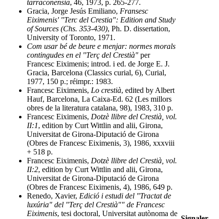
tarraconensia
, 46, 1973, p. 265-277.
Gracia, Jorge Jesús Emiliano,
Fransesc
Eiximenis' "Terc del Crestia": Edition and Study
of Sources (Chs. 353-430)
, Ph. D. dissertation,
University of Toronto, 1971.
Com usar bé de beure e menjar: normes morals
contingudes en el "Terç del Crestià"
per
Francesc Eiximenis; introd. i ed. de Jorge E. J.
Gracia, Barcelona (Classics curial, 6), Curial,
1977, 150 p.; réimpr.: 1983.
Francesc Eiximenis,
Lo crestià
, edited by Albert
Hauf, Barcelona, La Caixa-Ed. 62 (Les millors
obres de la literatura catalana, 98), 1983, 310 p.
Francesc Eiximenis,
Dotzè llibre del Crestià, vol.
II:1
, edition by Curt Wittlin and alii, Girona,
Universitat de Girona-Diputació de Girona
(Obres de Francesc Eiximenis, 3), 1986, xxxviii
+ 518 p.
Francesc Eiximenis,
Dotzè llibre del Crestià, vol.
II:2
, edition by Curt Wittlin and alii, Girona,
Universitat de Girona-Diputació de Girona
(Obres de Francesc Eiximenis, 4), 1986, 649 p.
Renedo, Xavier,
Edició i estudi del "Tractat de
luxúria" del "Terç del Crestià"" de Francesc
Eiximenis
, tesi doctoral, Universitat autònoma de
Signaler