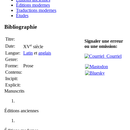
Éditions modernes
Traductions modernes
Études
Bibliographie
Titre:
Signaler une erreur
e
Date:
ou une omission:
XV
siècle
Langue:
Latin
et
anglais
Courriel
Genre:
Forme:
Prose
Contenu:
Incipit:
Explicit:
Manuscrits
Éditions anciennes