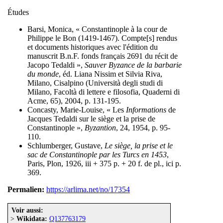
Études
Barsi, Monica, « Constantinople à la cour de
Philippe le Bon (1419-1467). Compte[s] rendus
et documents historiques avec l'édition du
manuscrit B.n.F. fonds français 2691 du récit de
Jacopo Tedaldi »,
Sauver Byzance de la barbarie
du monde
, éd. Liana Nissim et Silvia Riva,
Milano, Cisalpino (Università degli studi di
Milano, Facoltà di lettere e filosofia, Quaderni di
Acme, 65), 2004, p. 131-195.
Concasty, Marie-Louise, « Les
Informations
de
Jacques Tedaldi sur le siège et la prise de
Constantinople »,
Byzantion
, 24, 1954, p. 95-
110.
Schlumberger, Gustave,
Le siège, la prise et le
sac de Constantinople par les Turcs en 1453
,
Paris, Plon, 1926, iii + 375 p. + 20 f. de pl., ici p.
369.
Permalien:
https://arlima.net/no/17354
Voir aussi:
>
Wikidata:
Q137763179