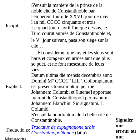
S'ensuit la maniere de la prinse de la
noble cité de Constantinoble par
l'empereur thurq le XXVII jour de may
l'an mil CCCC cinquante et trois.
Incipit:
Le quart jour d'avril l'an que dessus, le
Turq courut auprés de Constantinoble et,
e
le V
jour suivant, pasa son siege sur la
cité…
… Et considerant que luy et les siens sont
haris et corageux en armes tant que plus
se puet, et ne font mesestime de leurs
vies.
Datum ultima die mensis decembris anno
Domini M° CCCC° LIII°. Collomptanum
Explicit:
est presens transumptum per me
Johannem Columbi et [litterae] apportate
fuerunt de Constantinopoli per manum
Johannem Blanchin. Sic signatum. J.
Columbi.
S'ensuit la pourtraiture de la belle cité de
Signaler
Constantinoble.
une
Tractatus de expugnatione urbis
Traductions:
erreur ou
Constantinopolitanae
(latin)
une
Manuscrits