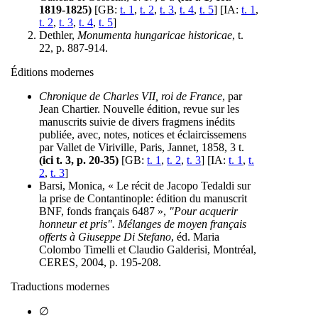
1819-1825)
[GB:
t. 1
,
t. 2
,
t. 3
,
t. 4
,
t. 5
] [IA:
t. 1
,
t. 2
,
t. 3
,
t. 4
,
t. 5
]
Dethler,
Monumenta hungaricae historicae
, t.
22, p. 887-914.
Éditions modernes
Chronique de Charles VII, roi de France
, par
Jean Chartier. Nouvelle édition, revue sur les
manuscrits suivie de divers fragmens inédits
publiée, avec, notes, notices et éclaircissemens
par Vallet de Viriville, Paris, Jannet, 1858, 3 t.
(ici t. 3, p. 20-35)
[GB:
t. 1
,
t. 2
,
t. 3
] [IA:
t. 1
,
t.
2
,
t. 3
]
Barsi, Monica, « Le récit de Jacopo Tedaldi sur
la prise de Contantinople: édition du manuscrit
BNF, fonds français 6487 »,
"Pour acquerir
honneur et pris". Mélanges de moyen français
offerts à Giuseppe Di Stefano
, éd. Maria
Colombo Timelli et Claudio Galderisi, Montréal,
CERES, 2004, p. 195-208.
Traductions modernes
∅