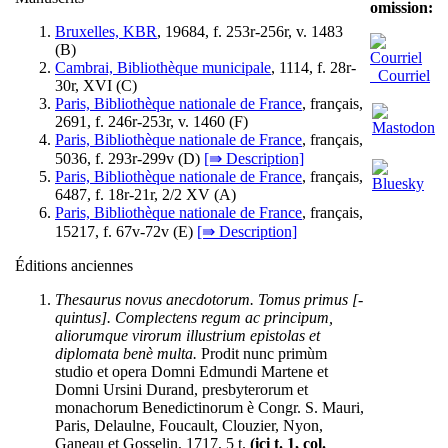
omission:
Bruxelles, KBR
, 19684, f. 253r-256r, v. 1483
(
B
)
Cambrai, Bibliothèque municipale
, 1114, f. 28r-
Courriel
30r, XVI (
C
)
Paris, Bibliothèque nationale de France
, français,
2691, f. 246r-253r, v. 1460 (
F
)
Paris, Bibliothèque nationale de France
, français,
5036, f. 293r-299v (
D
)
[⇛ Description]
Paris, Bibliothèque nationale de France
, français,
6487, f. 18r-21r, 2/2 XV (
A
)
Paris, Bibliothèque nationale de France
, français,
15217, f. 67v-72v (
E
)
[⇛ Description]
Éditions anciennes
Thesaurus novus anecdotorum. Tomus primus [-
quintus]. Complectens regum ac principum,
aliorumque virorum illustrium epistolas et
diplomata benè multa.
Prodit nunc primùm
studio et opera Domni Edmundi Martene et
Domni Ursini Durand, presbyterorum et
monachorum Benedictinorum è Congr. S. Mauri,
Paris, Delaulne, Foucault, Clouzier, Nyon,
Ganeau et Gosselin, 1717, 5 t.
(ici t. 1, col.