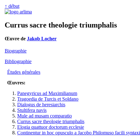
↑ début
Currus sacre theologie triumphalis
Œuvre de
Jakob Locher
Biographie
Bibliographie
Études générales
Œuvres:
Panegyricus ad Maximilianum
Tragoedia de Turcis et Soldano
Dialogus de heresiarchis
Stultifera navis
Mule ad musam comparatio
Currus sacre theologie triumphalis
Elogia quattuor doctorum ecclesie
Continentur in hoc opusculo a Jacobo Philomuso facili syntax