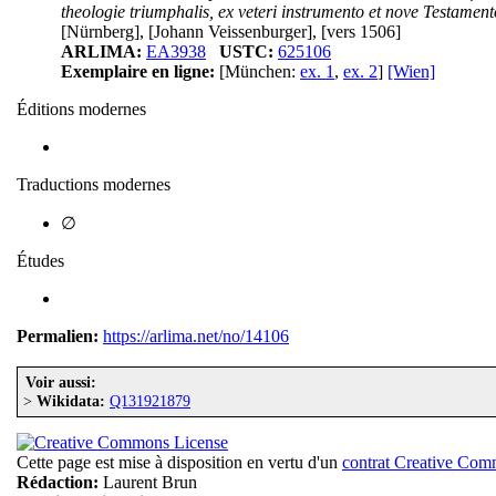
theologie triumphalis, ex veteri instrumento et nove Testame
[Nürnberg], [Johann Veissenburger], [vers 1506]
ARLIMA:
EA3938
USTC:
625106
Exemplaire en ligne:
[München:
ex. 1
,
ex. 2
]
[Wien]
Éditions modernes
Traductions modernes
∅
Études
Permalien:
https://arlima.net/no/14106
Voir aussi:
>
Wikidata:
Q131921879
Cette page est mise à disposition en vertu d'un
contrat Creative Co
Rédaction:
Laurent Brun