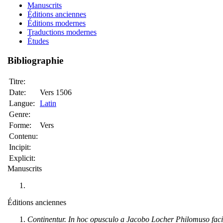
Manuscrits
Éditions anciennes
Éditions modernes
Traductions modernes
Études
Bibliographie
Titre:
Date:
Vers 1506
Langue:
Latin
Genre:
Forme:
Vers
Contenu:
Incipit:
Explicit:
Manuscrits
Éditions anciennes
Continentur. In hoc opusculo a Jacobo Locher Philomuso facili