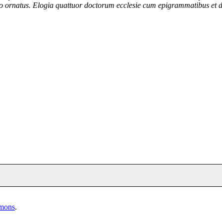
nto ornatus. Elogia quattuor doctorum ecclesie cum epigrammatibus et
mmons
.