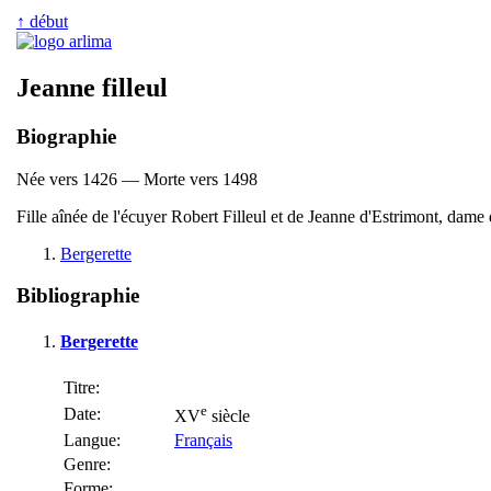
↑ début
Jeanne filleul
Biographie
Née vers 1426 — Morte vers 1498
Fille aînée de l'écuyer Robert Filleul et de Jeanne d'Estrimont, dam
Bergerette
Bibliographie
Bergerette
Titre:
e
Date:
XV
siècle
Langue:
Français
Genre:
Forme: