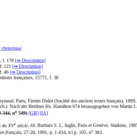
e rhetorique
, f. 178
[⇛ Description]
 f. 121
[⇛ Description]
 f. 46
[⇛ Description]
sitions françaises, 15771, f. 38
aynaud, Paris, Firmin Didot (Société des anciens textes français), 1889,
rh.).
Nach der Berliner Hs. Hamilton 674 herausgegeben von Martin Lö
o
3-344, n
549)
[GB]
[IA]
e
es du XV
siècle
, éd. Barbara S. L. Inglis, Paris et Genève, Slatkine, 198
o
en français
, 27-28, 1991, p. 1-434, ici p. 105, n
383.