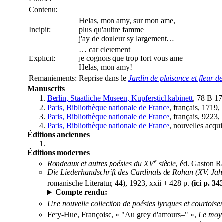
Contenu:
Helas, mon amy, sur mon ame,
Incipit:
plus qu'aultre famme
j'ay de douleur sy largement…
… car clerement
Explicit:
je cognois que trop fort vous ame
Helas, mon amy!
Remaniements:
Reprise dans le
Jardin de plaisance et fleur d
Manuscrits
Berlin, Staatliche Museen, Kupferstichkabinett
, 78 B 17
Paris, Bibliothèque nationale de France
, français, 1719,
Paris, Bibliothèque nationale de France
, français, 9223,
Paris, Bibliothèque nationale de France
, nouvelles acqui
Éditions anciennes
Éditions modernes
e
Rondeaux et autres poésies du XV
siècle
, éd. Gaston R
Die Liederhandschrift des Cardinals de Rohan (XV. Jah
romanische Literatur, 44), 1923, xxii + 428 p.
(ici p. 34
Compte rendu:
Une nouvelle collection de poésies lyriques et courtois
Fery-Hue, Françoise, « "Au grey d'amours–" »,
Le moy