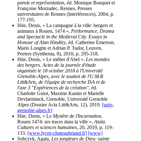
parole et représentation
, éd. Monique Bouquet et
Françoise Morzadec, Rennes, Presses
universitaires de Rennes (Interférences), 2004, p.
177-195.
Hüe, Denis, « La campagne à la ville: bergers et
animaux à Rouen, 1474 »,
Performance, Drama
and Spectacle in the Medieval City. Essays in
Honour of Alan Hindley
, éd. Catherine Emerson,
Mario Longtin et Adrian P. Tudor, Leuven,
Peeters (Synthema, 8), 2010, p. 295-318.
Hüe, Denis, « Le métier d'Abel »,
Les mondes
des bergers. Actes de la journée d'étude
organisée le 18 octobre 2018 à l'Université
Grenoble-Alpes, avec le soutien de l'U.M.R
Litt&Arts, de l'équipe de recherche ISA et de
l'axe 3 "Expériences de la création"
, éd.
Charlotte Guiot, Maxime Kamin et Marielle
Devlaeminck, Grenoble, Université Grenoble
Alpes (Dossier Acta Litt&Arts, 12), 2019.
[univ-
grenoble-alpes.fr]
Hüe, Denis, « Le
Mystère de l'Incarnation
,
Rouen 1474: ses traces dans la ville »,
Atala.
Cultures et sciences humaines
, 20, 2019, p. 119-
133.
[www.lycee-chateaubriand.fr]
[www]
Sobczyk, Agata,
Les jongleurs de Dieu: sainte