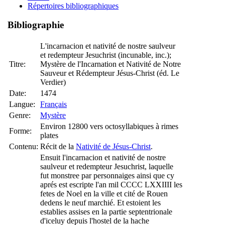
Répertoires bibliographiques
Bibliographie
L'incarnacion et nativité de nostre saulveur
et redempteur Jesuchrist (incunable, inc.);
Titre:
Mystère de l'Incarnation et Nativité de Notre
Sauveur et Rédempteur Jésus-Christ (éd. Le
Verdier)
Date:
1474
Langue:
Français
Genre:
Mystère
Environ 12800 vers octosyllabiques à rimes
Forme:
plates
Contenu:
Récit de la
Nativité de Jésus-Christ
.
Ensuit l'incarnacion et nativité de nostre
saulveur et redempteur Jesuchrist, laquelle
fut monstree par personnaiges ainsi que cy
aprés est escripte l'an mil CCCC LXXIIII les
fetes de Noel en la ville et cité de Rouen
dedens le neuf marchié. Et estoient les
establies assises en la partie septentrionale
d'iceluy depuis l'hostel de la hache