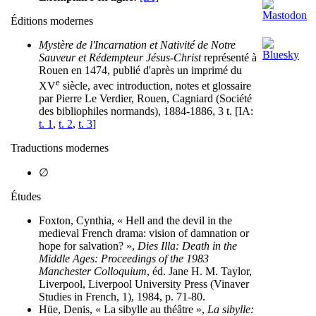
Éditions modernes
Mystère de l'Incarnation et Nativité de Notre
Sauveur et Rédempteur Jésus-Christ
représenté à
Rouen en 1474, publié d'après un imprimé du
e
XV
siècle, avec introduction, notes et glossaire
par Pierre Le Verdier, Rouen, Cagniard (Société
des bibliophiles normands), 1884-1886, 3 t. [IA:
t. 1
,
t. 2
,
t. 3
]
Traductions modernes
∅
Études
Foxton, Cynthia, « Hell and the devil in the
medieval French drama: vision of damnation or
hope for salvation? »,
Dies Illa: Death in the
Middle Ages: Proceedings of the 1983
Manchester Colloquium
, éd. Jane H. M. Taylor,
Liverpool, Liverpool University Press (Vinaver
Studies in French, 1), 1984, p. 71-80.
Hüe, Denis, « La sibylle au théâtre »,
La sibylle: