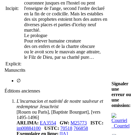
couronnee jusques en l'hostel ou pent
Incipit:
l'enseigne de l'ange, second l'ordre declaré
en la fin de ce codicille. Mais les establies
des six prophetes estoient hors des autres en
diverses places et parties d'iceluy neuf
marchié.
Le prologue
Pour relever humaine creature
des ors enfers et de la chartre obscure
ou le avoit sceu le mauvais ange attraire,
le Filz de Dieu, par sa charité pure…
Explicit:
Manuscrits
∅
Signaler
une
Éditions anciennes
erreur ou
une
L'incarnacion et nativité de nostre saulveur et
omission:
redempteur Jesuchrist
[Rouen ou Paris], [Baptiste Bourguet], [vers
1495-1496]
ARLIMA:
EA3554
GW:
M25773
ISTC:
Courriel
im00884100
USTC:
70518
766858
Exemplaire en ligne:
[IA]