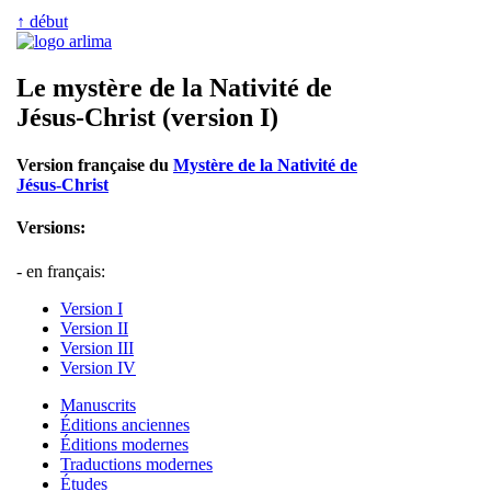
↑ début
Le mystère de la Nativité de
Jésus-Christ (version I)
Version française du
Mystère de la Nativité de
Jésus-Christ
Versions:
- en français:
Version I
Version II
Version III
Version IV
Manuscrits
Éditions anciennes
Éditions modernes
Traductions modernes
Études