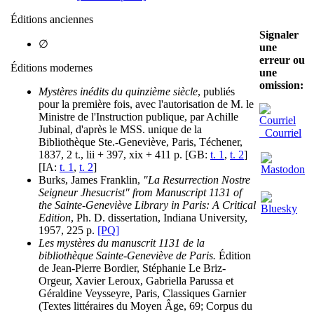
Éditions anciennes
Signaler
∅
une
erreur ou
Éditions modernes
une
omission:
Mystères inédits du quinzième siècle
, publiés
pour la première fois, avec l'autorisation de M. le
Ministre de l'Instruction publique, par Achille
Jubinal, d'après le MSS. unique de la
Courriel
Bibliothèque Ste.-Geneviève, Paris, Téchener,
1837, 2 t., lii + 397, xix + 411 p. [GB:
t. 1
,
t. 2
]
[IA:
t. 1
,
t. 2
]
Burks, James Franklin,
"La Resurrection Nostre
Seigneur Jhesucrist" from Manuscript 1131 of
the Sainte-Geneviève Library in Paris: A Critical
Edition
, Ph. D. dissertation, Indiana University,
1957, 225 p.
[PQ]
Les mystères du manuscrit 1131 de la
bibliothèque Sainte-Geneviève de Paris.
Édition
de Jean-Pierre Bordier, Stéphanie Le Briz-
Orgeur, Xavier Leroux, Gabriella Parussa et
Géraldine Veysseyre, Paris, Classiques Garnier
(Textes littéraires du Moyen Âge, 69; Corpus du