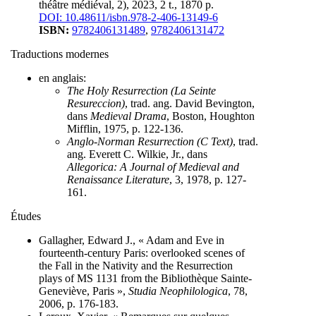
théâtre médiéval, 2), 2023, 2 t., 1870 p.
DOI: 10.48611/isbn.978-2-406-13149-6
ISBN:
9782406131489
,
9782406131472
Traductions modernes
en anglais:
The Holy Resurrection (La Seinte
Resureccion)
, trad. ang. David Bevington,
dans
Medieval Drama
, Boston, Houghton
Mifflin, 1975, p. 122-136.
Anglo-Norman Resurrection (C Text)
, trad.
ang. Everett C. Wilkie, Jr., dans
Allegorica: A Journal of Medieval and
Renaissance Literature
, 3, 1978, p. 127-
161.
Études
Gallagher, Edward J., « Adam and Eve in
fourteenth-century Paris: overlooked scenes of
the Fall in the Nativity and the Resurrection
plays of MS 1131 from the Bibliothèque Sainte-
Geneviève, Paris »,
Studia Neophilologica
, 78,
2006, p. 176-183.