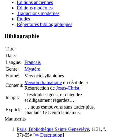
Éditions anciennes
Éditions modernes
Traductions modernes
Études
Répertoires bibliographiques
Bibliographie
Titre:
Date:
Langue:
Français
Genre:
Mystère
Forme:
Vers octosyllabiques
Version dramatique
du récit de la
Contenu:
Résurrection de
Jésus-Christ
Tresdoulces gens, or entendez,
Incipit:
et diligaument regardez…
… nous esmouvons sans tarder plus,
Explicit:
chantant Te Deum laudamus.
Manuscrits
Paris, Bibliothèque Sainte-Geneviève
, 1131, f.
37r-55v
[⇛ Description]