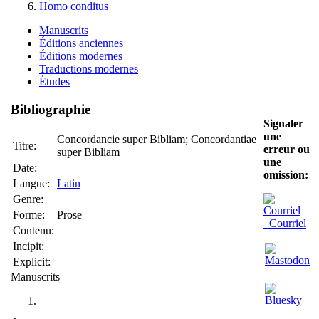
Homo conditus
Manuscrits
Éditions anciennes
Éditions modernes
Traductions modernes
Études
Bibliographie
Signaler
une
Concordancie super Bibliam; Concordantiae
Titre:
erreur ou
super Bibliam
une
Date:
omission:
Langue:
Latin
Genre:
Forme:
Prose
Courriel
Contenu:
Incipit:
Explicit:
Manuscrits