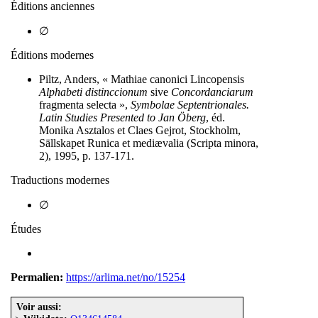
Éditions anciennes
∅
Éditions modernes
Piltz, Anders, « Mathiae canonici Lincopensis
Alphabeti distinccionum
sive
Concordanciarum
fragmenta selecta »,
Symbolae Septentrionales.
Latin Studies Presented to Jan Öberg
, éd.
Monika Asztalos et Claes Gejrot, Stockholm,
Sällskapet Runica et mediævalia (Scripta minora,
2), 1995, p. 137-171.
Traductions modernes
∅
Études
Permalien:
https://arlima.net/no/15254
Voir aussi: