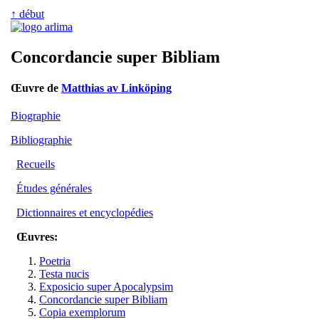
↑ début
Concordancie super Bibliam
Œuvre de
Matthias av Linköping
Biographie
Bibliographie
Recueils
Études générales
Dictionnaires et encyclopédies
Œuvres:
Poetria
Testa nucis
Exposicio super Apocalypsim
Concordancie super Bibliam
Copia exemplorum