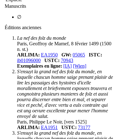
Manuscrits
∅
Éditions anciennes
La nef des folz du monde
Paris, Geoffroy de Marnef, 8 février 1499 (1500
n. st.)
ARLIMA:
EA1950
GW:
05065
ISTC:
ib01096000
USTC:
70943
Exemplaires en ligne:
[IA]
[Wien]
S'ensuyt la grand nef des folz du monde, en
laquelle chascun homme saige prenant plaisir de
lire les passaiges des hystoires d'icelle
morallement et briefvement exposees trouvera et
congnoistra plusieurs manieres de folz et aussi
pourra discerner entre bien et mal, et separer
vice et peché, d'avec vertu a eulx contraire qui
est ung oevure excellente pour mener l'homme
envoyé de salut.
Paris, Philippe Le Noir, [vers 1525]
ARLIMA:
EA1951
USTC:
73177
S'ensuyt la grand nef des folz du monde, en
laquelle chascun homme saige prenant plaisir de