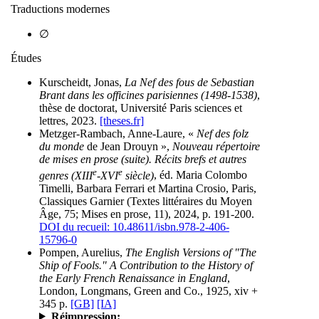
Traductions modernes
∅
Études
Kurscheidt, Jonas,
La Nef des fous de Sebastian
Brant dans les officines parisiennes (1498-1538)
,
thèse de doctorat, Université Paris sciences et
lettres, 2023.
[theses.fr]
Metzger-Rambach, Anne-Laure, «
Nef des folz
du monde
de Jean Drouyn »,
Nouveau répertoire
de mises en prose (suite). Récits brefs et autres
e
e
genres (XIII
-XVI
siècle)
, éd. Maria Colombo
Timelli, Barbara Ferrari et Martina Crosio, Paris,
Classiques Garnier (Textes littéraires du Moyen
Âge, 75; Mises en prose, 11), 2024, p. 191-200.
DOI du recueil: 10.48611/isbn.978-2-406-
15796-0
Pompen, Aurelius,
The English Versions of "The
Ship of Fools." A Contribution to the History of
the Early French Renaissance in England
,
London, Longmans, Green and Co., 1925, xiv +
345 p.
[GB]
[IA]
Réimpression: