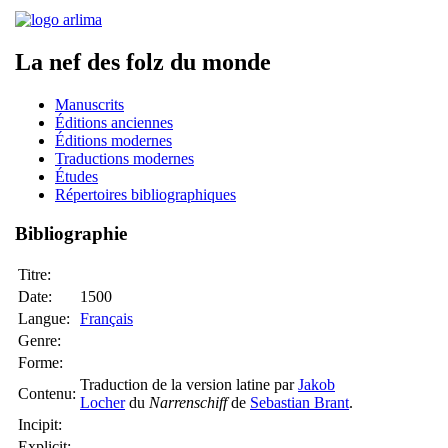
La nef des folz du monde
Manuscrits
Éditions anciennes
Éditions modernes
Traductions modernes
Études
Répertoires bibliographiques
Bibliographie
Titre:
Date:
1500
Langue:
Français
Genre:
Forme:
Traduction de la version latine par
Jakob
Contenu:
Locher
du
Narrenschiff
de
Sebastian Brant
.
Incipit:
Explicit: