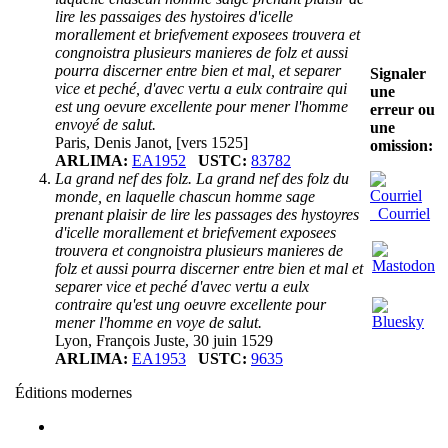
lire les passaiges des hystoires d'icelle
morallement et briefvement exposees trouvera et
congnoistra plusieurs manieres de folz et aussi
pourra discerner entre bien et mal, et separer
Signaler
vice et peché, d'avec vertu a eulx contraire qui
une
est ung oevure excellente pour mener l'homme
erreur ou
envoyé de salut.
une
Paris, Denis Janot, [vers 1525]
omission:
ARLIMA:
EA1952
USTC:
83782
La grand nef des folz. La grand nef des folz du
monde, en laquelle chascun homme sage
Courriel
prenant plaisir de lire les passages des hystoyres
d'icelle morallement et briefvement exposees
trouvera et congnoistra plusieurs manieres de
folz et aussi pourra discerner entre bien et mal et
separer vice et peché d'avec vertu a eulx
contraire qu'est ung oeuvre excellente pour
mener l'homme en voye de salut.
Lyon, François Juste, 30 juin 1529
ARLIMA:
EA1953
USTC:
9635
Éditions modernes