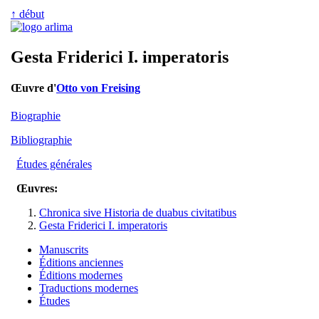
↑ début
Gesta Friderici I. imperatoris
Œuvre d'
Otto von Freising
Biographie
Bibliographie
Études générales
Œuvres:
Chronica sive Historia de duabus civitatibus
Gesta Friderici I. imperatoris
Manuscrits
Éditions anciennes
Éditions modernes
Traductions modernes
Études