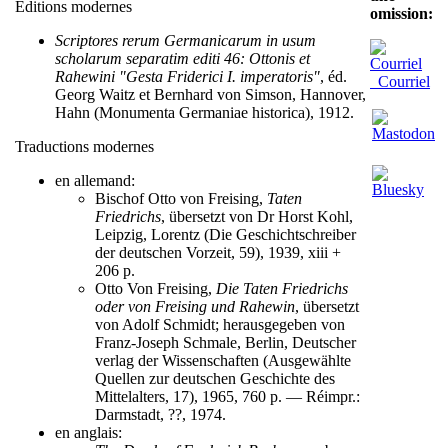
Éditions modernes
omission:
Scriptores rerum Germanicarum in usum
scholarum separatim editi 46: Ottonis et
Rahewini "Gesta Friderici I. imperatoris"
, éd.
Courriel
Georg Waitz et Bernhard von Simson, Hannover,
Hahn (Monumenta Germaniae historica), 1912.
Traductions modernes
en allemand:
Bischof Otto von Freising,
Taten
Friedrichs
, übersetzt von Dr Horst Kohl,
Leipzig, Lorentz (Die Geschichtschreiber
der deutschen Vorzeit, 59), 1939, xiii +
206 p.
Otto Von Freising,
Die Taten Friedrichs
oder von Freising und Rahewin
, übersetzt
von Adolf Schmidt; herausgegeben von
Franz-Joseph Schmale, Berlin, Deutscher
verlag der Wissenschaften (Ausgewählte
Quellen zur deutschen Geschichte des
Mittelalters, 17), 1965, 760 p. — Réimpr.:
Darmstadt, ??, 1974.
en anglais: