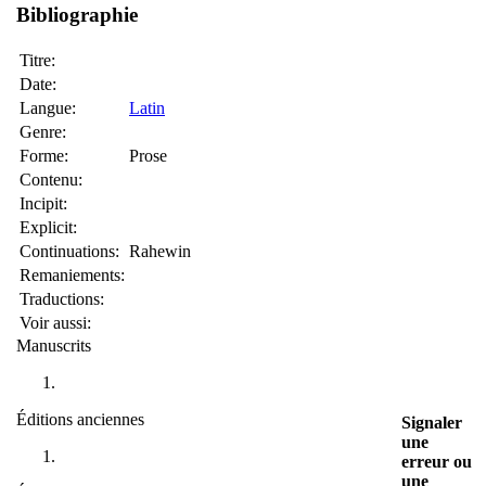
Bibliographie
Titre:
Date:
Langue:
Latin
Genre:
Forme:
Prose
Contenu:
Incipit:
Explicit:
Continuations:
Rahewin
Remaniements:
Traductions:
Voir aussi:
Manuscrits
Éditions anciennes
Signaler
une
erreur ou
une