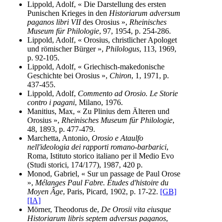
Lippold, Adolf, « Die Darstellung des ersten
Punischen Krieges in den
Historiarum adversum
paganos libri VII
des Orosius »,
Rheinisches
Museum für Philologie
, 97, 1954, p. 254-286.
Lippold, Adolf, « Orosius, christlicher Apologet
und römischer Bürger »,
Philologus
, 113, 1969,
p. 92-105.
Lippold, Adolf, « Griechisch-makedonische
Geschichte bei Orosius »,
Chiron
, 1, 1971, p.
437-455.
Lippold, Adolf,
Commento ad Orosio. Le Storie
contro i pagani
, Milano, 1976.
Manitius, Max, « Zu Plinius dem Älteren und
Orosius »,
Rheinisches Museum für Philologie
,
48, 1893, p. 477-479.
Marchetta, Antonio,
Orosio e Ataulfo
nell'ideologia dei rapporti romano-barbarici
,
Roma, Istituto storico italiano per il Medio Evo
(Studi storici, 174/177), 1987, 420 p.
Monod, Gabriel, « Sur un passage de Paul Orose
»,
Mélanges Paul Fabre. Études d'histoire du
Moyen Âge
, Paris, Picard, 1902, p. 17-22.
[GB]
[IA]
Mörner, Theodorus de,
De Orosii vita eiusque
Historiarum libris septem adversus paganos
,