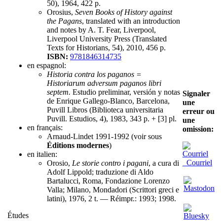
50), 1964, 422 p.
Orosius,
Seven Books of History against
the Pagans
, translated with an introduction
and notes by A. T. Fear, Liverpool,
Liverpool University Press (Translated
Texts for Historians, 54), 2010, 456 p.
ISBN:
9781846314735
en espagnol:
Historia contra los paganos =
Historiarum adversum paganos libri
septem.
Estudio preliminar, versión y notas
Signaler
de Enrique Gallego-Blanco, Barcelona,
une
Puvill Libros (Biblioteca universitaria
erreur ou
Puvill. Estudios, 4), 1983, 343 p. + [3] pl.
une
en français:
omission:
Arnaud-Lindet 1991-1992 (voir sous
Éditions modernes
)
en italien:
Courriel
Orosio,
Le storie contro i pagani
, a cura di
Adolf Lippold; traduzione di Aldo
Bartalucci, Roma, Fondazione Lorenzo
Valla; Milano, Mondadori (Scrittori greci e
latini), 1976, 2 t. — Réimpr.: 1993; 1998.
Études