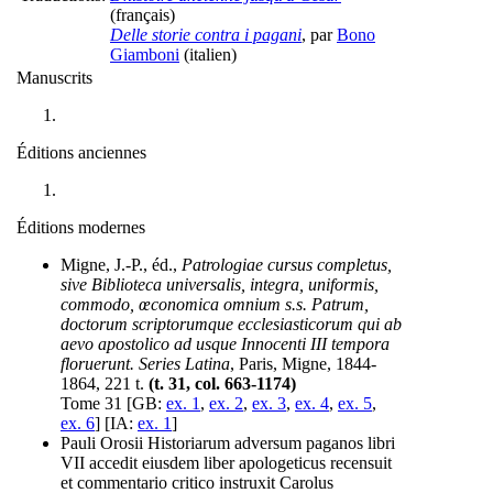
(français)
Delle storie contra i pagani
, par
Bono
Giamboni
(italien)
Manuscrits
Éditions anciennes
Éditions modernes
Migne, J.-P., éd.,
Patrologiae cursus completus,
sive Biblioteca universalis, integra, uniformis,
commodo, œconomica omnium s.s. Patrum,
doctorum scriptorumque ecclesiasticorum qui ab
aevo apostolico ad usque Innocenti III tempora
floruerunt. Series Latina
, Paris, Migne, 1844-
1864, 221 t.
(t. 31, col. 663-1174)
Tome 31 [GB:
ex. 1
,
ex. 2
,
ex. 3
,
ex. 4
,
ex. 5
,
ex. 6
] [IA:
ex. 1
]
Pauli Orosii Historiarum adversum paganos libri
VII accedit eiusdem liber apologeticus recensuit
et commentario critico instruxit Carolus