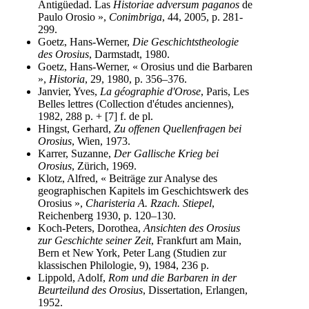
Antigüedad. Las
Historiae adversum paganos
de
Paulo Orosio »,
Conimbriga
, 44, 2005, p. 281-
299.
Goetz, Hans-Werner,
Die Geschichtstheologie
des Orosius
, Darmstadt, 1980.
Goetz, Hans-Werner, « Orosius und die Barbaren
»,
Historia
, 29, 1980, p. 356–376.
Janvier, Yves,
La géographie d'Orose
, Paris, Les
Belles lettres (Collection d'études anciennes),
1982, 288 p. + [7] f. de pl.
Hingst, Gerhard,
Zu offenen Quellenfragen bei
Orosius
, Wien, 1973.
Karrer, Suzanne,
Der Gallische Krieg bei
Orosius
, Zürich, 1969.
Klotz, Alfred, « Beiträge zur Analyse des
geographischen Kapitels im Geschichtswerk des
Orosius »,
Charisteria A. Rzach. Stiepel
,
Reichenberg 1930, p. 120–130.
Koch-Peters, Dorothea,
Ansichten des Orosius
zur Geschichte seiner Zeit
, Frankfurt am Main,
Bern et New York, Peter Lang (Studien zur
klassischen Philologie, 9), 1984, 236 p.
Lippold, Adolf,
Rom und die Barbaren in der
Beurteilund des Orosius
, Dissertation, Erlangen,
1952.