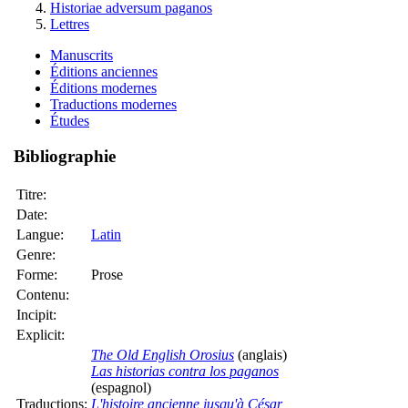
Historiae adversum paganos
Lettres
Manuscrits
Éditions anciennes
Éditions modernes
Traductions modernes
Études
Bibliographie
Titre:
Date:
Langue:
Latin
Genre:
Forme:
Prose
Contenu:
Incipit:
Explicit:
The Old English Orosius
(anglais)
Las historias contra los paganos
(espagnol)
Traductions:
L'histoire ancienne jusqu'à César