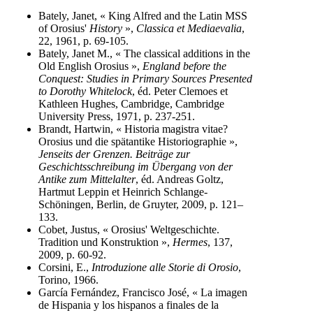
Bately, Janet, « King Alfred and the Latin MSS
of Orosius'
History
»,
Classica et Mediaevalia
,
22, 1961, p. 69-105.
Bately, Janet M., « The classical additions in the
Old English Orosius »,
England before the
Conquest: Studies in Primary Sources Presented
to Dorothy Whitelock
, éd. Peter Clemoes et
Kathleen Hughes, Cambridge, Cambridge
University Press, 1971, p. 237-251.
Brandt, Hartwin, « Historia magistra vitae?
Orosius und die spätantike Historiographie »,
Jenseits der Grenzen. Beiträge zur
Geschichtsschreibung im Übergang von der
Antike zum Mittelalter
, éd. Andreas Goltz,
Hartmut Leppin et Heinrich Schlange-
Schöningen, Berlin, de Gruyter, 2009, p. 121–
133.
Cobet, Justus, « Orosius' Weltgeschichte.
Tradition und Konstruktion »,
Hermes
, 137,
2009, p. 60-92.
Corsini, E.,
Introduzione alle Storie di Orosio
,
Torino, 1966.
García Fernández, Francisco José, « La imagen
de Hispania y los hispanos a finales de la