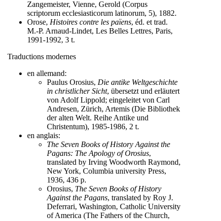
Zangemeister, Vienne, Gerold (Corpus
scriptorum ecclesiasticorum latinorum, 5), 1882.
Orose,
Histoires contre les païens
, éd. et trad.
M.-P. Arnaud-Lindet, Les Belles Lettres, Paris,
1991-1992, 3 t.
Traductions modernes
en allemand:
Paulus Orosius,
Die antike Weltgeschichte
in christlicher Sicht
, übersetzt und erläutert
von Adolf Lippold; eingeleitet von Carl
Andresen, Zürich, Artemis (Die Bibliothek
der alten Welt. Reihe Antike und
Christentum), 1985-1986, 2 t.
en anglais:
The Seven Books of History Against the
Pagans: The Apology of Orosius
,
translated by Irving Woodworth Raymond,
New York, Columbia university Press,
1936, 436 p.
Orosius,
The Seven Books of History
Against the Pagans
, translated by Roy J.
Deferrari, Washington, Catholic University
of America (The Fathers of the Church,