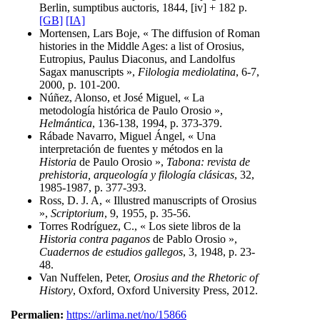
Berlin, sumptibus auctoris, 1844, [iv] + 182 p.
[GB]
[IA]
Mortensen, Lars Boje, « The diffusion of Roman
histories in the Middle Ages: a list of Orosius,
Eutropius, Paulus Diaconus, and Landolfus
Sagax manuscripts »,
Filologia mediolatina
, 6-7,
2000, p. 101-200.
Núñez, Alonso, et José Miguel, « La
metodología histórica de Paulo Orosio »,
Helmántica
, 136-138, 1994, p. 373-379.
Rábade Navarro, Miguel Ángel, « Una
interpretación de fuentes y métodos en la
Historia
de Paulo Orosio »,
Tabona: revista de
prehistoria, arqueología y filología clásicas
, 32,
1985-1987, p. 377-393.
Ross, D. J. A, « Illustred manuscripts of Orosius
»,
Scriptorium
, 9, 1955, p. 35-56.
Torres Rodríguez, C., « Los siete libros de la
Historia contra paganos
de Pablo Orosio »,
Cuadernos de estudios gallegos
, 3, 1948, p. 23-
48.
Van Nuffelen, Peter,
Orosius and the Rhetoric of
History
, Oxford, Oxford University Press, 2012.
Permalien:
https://arlima.net/no/15866