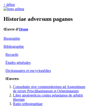
↑ début
Historiae adversum paganos
Œuvre d'
Orose
Biographie
Bibliographie
Recueils
Études générales
Dictionnaires et encyclopédies
Œuvres:
Consultatio sive commonitorium ad Augustinum
de errore Priscillianistarum et Origenistarum
Liber apologeticus contra pelagianos de arbitrii
libertate
Ratio orthographiae