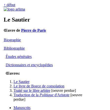
↑ début
Le Sautier
Œuvre de
Pierre de Paris
Biographie
Bibliographie
Études générales
Dictionnaires et encyclopédies
Œuvres:
Le Sautier
Le livre de Boece de consolation
Traité sur le libre arbitre
[oeuvre perdue]
Traduction de la
Politique
d'Aristote
[oeuvre
perdue]
Manuscrits