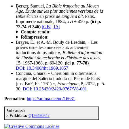
Berger, Samuel,
La Bible française au Moyen
Âge. Étude sur les plus anciennes versions de la
Bible écrites en prose de langue d'oïl
, Paris,
Imprimerie nationale, 1884, xvi + 450 p.
(ici p.
72-74 et 346)
[GB]
[IA]
Compte rendu:
Réimpression:
Brayer, É., et A.-M. Bouly de Lesdain, « Les
prières usuelles annexées aux anciennes
traductions du psautier »,
Bulletin d'information
de l'Institut de recherche et d'histoire des textes
,
15, 1967-1968, p. 69-120.
(ici p. 77-78)
DOI: 10.3406/rht.1969.1057
Concina, Chiara, « Cherubini in oltremare: a
margine del Salterio tradotto da Pierre de Paris
(ms. BnF, Fr. 1761) »,
Francigena
, 8, 2022, p. 5-
30.
DOI: 10.25430/2420-9767/V8-001
Permalien:
https://arlima.net/no/16631
Voir aussi:
>
Wikidata:
Q136480347