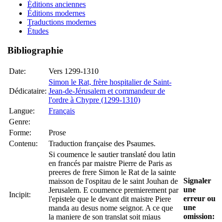
Éditions anciennes
Éditions modernes
Traductions modernes
Études
Bibliographie
Date:
Vers 1299-1310
Simon le Rat, frère hospitalier de Saint-
Dédicataire:
Jean-de-Jérusalem et commandeur de
l'ordre à Chypre (1299-1310)
Langue:
Français
Genre:
Forme:
Prose
Contenu:
Traduction française des Psaumes.
Si coumence le sautier translaté dou latin
en francés par maistre Pierre de Paris as
preeres de frere Simon le Rat de la sainte
Signaler
maisson de l'ospitau de le saint Jouhan de
une
Jerusalem. E coumence premierement par
Incipit:
erreur ou
l'epistele que le devant dit maistre Piere
une
manda au desus nome seignor. A ce que
omission:
la maniere de son translat soit miaus