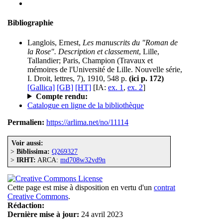
Bibliographie
Langlois, Ernest,
Les manuscrits du "Roman de
la Rose". Description et classement
, Lille,
Tallandier; Paris, Champion (Travaux et
mémoires de l'Université de Lille. Nouvelle série,
I. Droit, lettres, 7), 1910, 548 p.
(ici p. 172)
[Gallica]
[GB]
[HT]
[IA:
ex. 1
,
ex. 2
]
Compte rendu:
Catalogue en ligne de la bibliothèque
Permalien:
https://arlima.net/no/11114
Voir aussi:
>
Biblissima:
Q269327
>
IRHT:
ARCA:
md708w32vd9n
Cette page est mise à disposition en vertu d'un
contrat
Creative Commons
.
Rédaction:
Dernière mise à jour:
24 avril 2023