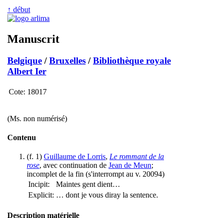
↑ début
Manuscrit
Belgique
/
Bruxelles
/
Bibliothèque royale
Albert Ier
Cote:
18017
(Ms. non numérisé)
Contenu
(f. 1)
Guillaume de Lorris
,
Le rommant de la
rose
, avec continuation de
Jean de Meun
;
incomplet de la fin (s'interrompt au v. 20094)
Incipit:
Maintes gent dient…
Explicit:
… dont je vous diray la sentence.
Description matérielle