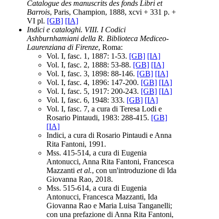
Catalogue des manuscrits des fonds Libri et
Barrois
, Paris, Champion, 1888, xcvi + 331 p. +
VI pl.
[GB]
[IA]
Indici e cataloghi. VIII. I Codici
Ashburnhamiani della R. Biblioteca Mediceo-
Laurenziana di Firenze
, Roma:
Vol. I, fasc. 1, 1887: 1-53.
[GB]
[IA]
Vol. I, fasc. 2, 1888: 53-88.
[GB]
[IA]
Vol. I, fasc. 3, 1898: 88-146.
[GB]
[IA]
Vol. I, fasc. 4, 1896: 147-200.
[GB]
[IA]
Vol. I, fasc. 5, 1917: 200-243.
[GB]
[IA]
Vol. I, fasc. 6, 1948: 333.
[GB]
[IA]
Vol. I, fasc. 7, a cura di Teresa Lodi e
Rosario Pintaudi, 1983: 288-415.
[GB]
[IA]
Indici, a cura di Rosario Pintaudi e Anna
Rita Fantoni, 1991.
Mss. 415-514, a cura di Eugenia
Antonucci, Anna Rita Fantoni, Francesca
Mazzanti
et al.
, con un'introduzione di Ida
Giovanna Rao, 2018.
Mss. 515-614, a cura di Eugenia
Antonucci, Francesca Mazzanti, Ida
Giovanna Rao e Maria Luisa Tanganelli;
con una prefazione di Anna Rita Fantoni,