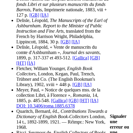
fonds Libri et sur plusieurs manuscrits du fonds
Barrois
, Paris, Imprimerie nationale, 1883, viii +
127 p.
[GB]
[IA]
Delisle, Léopold,
The Manuscripts of the Earl of
Ashburnham. Report to the Minister of Public
Instruction and Fine Arts
, translated from the
French by Harrison Wright, Philadelphia,
Lippincott, 1884, 30 p.
[GB]
[IA]
Delisle, Léopold, « Vente de manuscrits du
comte d'Ashburnham »,
Journal des savants
,
1899, p. 317-337 et 493-512.
[Gallica]
[GB]
[HT]
[IA]
Fletcher, William Younger,
English Book
Collectors
, London, Kegan, Paul, Trench,
Trübner and Co. (The English Bookman's
Library), 1902, xviii + 448 p.
[GB]
[IA]
Meyer, Paul, « Notice de quelques mss. de la
collection Libri, à Florence »,
Romania
, 14,
1885, p. 485-548.
[Gallica]
[GB]
[HT]
[IA]
DOI: 10.3406/roma.1885.6378
Quaritch, Bernard, éd.,
Contributions Towards a
Signaler
Dictionary of English Book-Collectors
London,
une
14 t., 1892-1899, 1921. — Réimpr.: New York,
erreur ou
1968.
une
Ricci, Seymour de,
English Collectors of Books