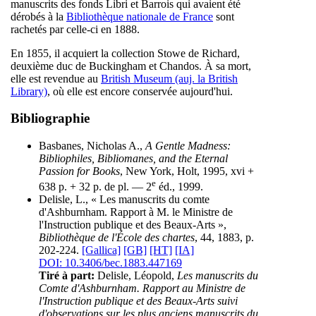
manuscrits des fonds Libri et Barrois qui avaient été
dérobés à la
Bibliothèque nationale de France
sont
rachetés par celle-ci en 1888.
En 1855, il acquiert la collection Stowe de Richard,
deuxième duc de Buckingham et Chandos. À sa mort,
elle est revendue au
British Museum (auj. la British
Library)
, où elle est encore conservée aujourd'hui.
Bibliographie
Basbanes, Nicholas A.,
A Gentle Madness:
Bibliophiles, Bibliomanes, and the Eternal
Passion for Books
, New York, Holt, 1995, xvi +
e
638 p. + 32 p. de pl. — 2
éd., 1999.
Delisle, L., « Les manuscrits du comte
d'Ashburnham. Rapport à M. le Ministre de
l'Instruction publique et des Beaux-Arts »,
Bibliothèque de l'École des chartes
, 44, 1883, p.
202-224.
[Gallica]
[GB]
[HT]
[IA]
DOI: 10.3406/bec.1883.447169
Tiré à part:
Delisle, Léopold,
Les manuscrits du
Comte d'Ashburnham. Rapport au Ministre de
l'Instruction publique et des Beaux-Arts suivi
d'observations sur les plus anciens manuscrits du