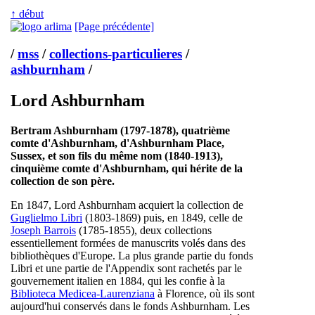
↑ début
[Page précédente]
/
mss
/
collections-particulieres
/
ashburnham
/
Lord Ashburnham
Bertram Ashburnham (1797-1878), quatrième
comte d'Ashburnham, d'Ashburnham Place,
Sussex, et son fils du même nom (1840-1913),
cinquième comte d'Ashburnham, qui hérite de la
collection de son père.
En 1847, Lord Ashburnham acquiert la collection de
Guglielmo Libri
(1803-1869) puis, en 1849, celle de
Joseph Barrois
(1785-1855), deux collections
essentiellement formées de manuscrits volés dans des
bibliothèques d'Europe. La plus grande partie du fonds
Libri et une partie de l'Appendix sont rachetés par le
gouvernement italien en 1884, qui les confie à la
Biblioteca Medicea-Laurenziana
à Florence, où ils sont
aujourd'hui conservés dans le fonds Ashburnham. Les