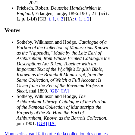
2021.
Priebsch, Robert,
Deutsche Handschriften in
England
, Erlangen, Junge, 1896-1901, 2 t.
(ici t.
1, p. 1-14)
[GB:
t. 1
,
t. 2
] [IA:
t. 1
,
t. 2
]
Ventes
Sotheby, Wilkinson and Hodge,
Catalogue of a
Portion of the Collection of Manuscripts Known
as the "Appendix," Made by the Late Earl of
Ashburnham, from Whose Printed Catalogue the
Descriptions Are Taken, Together with an
Important Text of the Wycliffe's English Bible,
Known as the Bramhall Manuscript, from the
Same Collection, of Which a Full Account Is
Given from the Pen of the Reverend Professor
Skeat
, mai 1899.
[GB]
[IA]
Sotheby, Wilkinson and Hodge,
The
Ashburnham Library. Catalogue of the Portion
of the Famous Collection of Manuscripts the
Property of the Rt. Hon. the Earl of
Ashburnham, Known as the Barrois Collection
,
juin 1901.
[GB]
[IA]
Manuscrits ayant fait partie de la collection des comtes