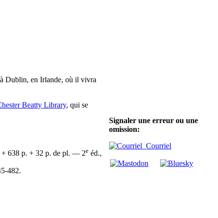
à Dublin, en Irlande, où il vivra
hester Beatty Library
, qui se
Signaler une erreur ou une
omission:
Courriel
e
 + 638 p. + 32 p. de pl. — 2
éd.,
45-482.