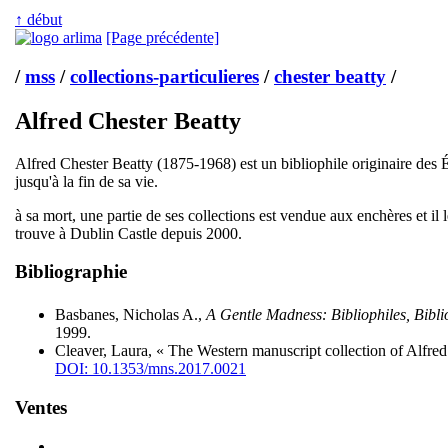
↑ début
[Page précédente]
/
mss
/
collections-particulieres
/
chester beatty
/
Alfred Chester Beatty
Alfred Chester Beatty (1875-1968) est un bibliophile originaire des Ét
jusqu'à la fin de sa vie.
à sa mort, une partie de ses collections est vendue aux enchères et il
trouve à Dublin Castle depuis 2000.
Bibliographie
Basbanes, Nicholas A.,
A Gentle Madness: Bibliophiles, Bibl
1999.
Cleaver, Laura, « The Western manuscript collection of Alfre
DOI: 10.1353/mns.2017.0021
Ventes