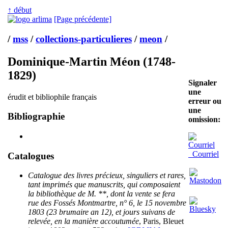
↑ début
[Page précédente]
/
mss
/
collections-particulieres
/
meon
/
Dominique-Martin Méon (1748-
1829)
Signaler
une
érudit et bibliophile français
erreur ou
une
Bibliographie
omission:
Courriel
Catalogues
Catalogue des livres précieux, singuliers et rares,
tant imprimés que manuscrits, qui composaient
la bibliothèque de M. **, dont la vente se fera
rue des Fossés Montmartre, n° 6, le 15 novembre
1803 (23 brumaire an 12), et jours suivans de
relevée, en la manière accoutumée
, Paris, Bleuet