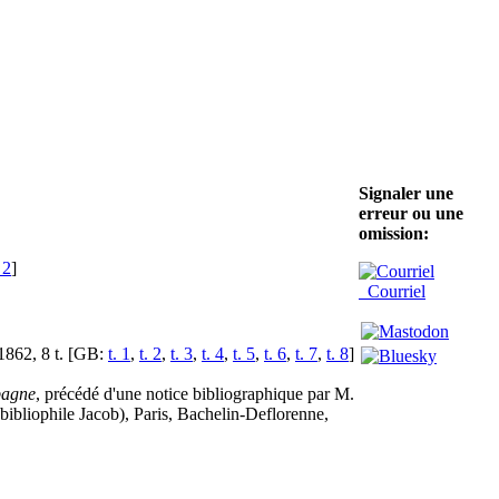
Signaler une
erreur ou une
omission:
 2
]
Courriel
1862, 8 t. [GB:
t. 1
,
t. 2
,
t. 3
,
t. 4
,
t. 5
,
t. 6
,
t. 7
,
t. 8
]
pagne
, précédé d'une notice bibliographique par M.
(bibliophile Jacob), Paris, Bachelin-Deflorenne,