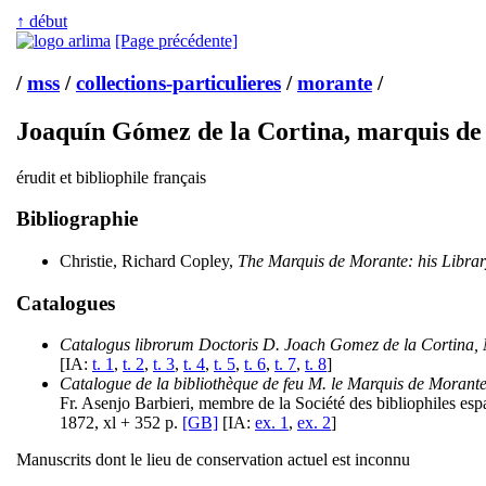
↑ début
[Page précédente]
/
mss
/
collections-particulieres
/
morante
/
Joaquín Gómez de la Cortina, marquis de
érudit et bibliophile français
Bibliographie
Christie, Richard Copley,
The Marquis de Morante: his Librar
Catalogues
Catalogus librorum Doctoris D. Joach Gomez de la Cortina, M
[IA:
t. 1
,
t. 2
,
t. 3
,
t. 4
,
t. 5
,
t. 6
,
t. 7
,
t. 8
]
Catalogue de la bibliothèque de feu M. le Marquis de Morant
Fr. Asenjo Barbieri, membre de la Société des bibliophiles esp
1872, xl + 352 p.
[GB]
[IA:
ex. 1
,
ex. 2
]
Manuscrits dont le lieu de conservation actuel est inconnu