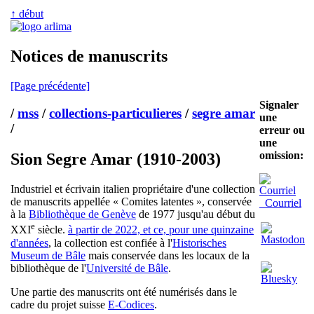
↑ début
Notices de manuscrits
[Page précédente]
Signaler
/
mss
/
collections-particulieres
/
segre amar
une
/
erreur ou
une
omission:
Sion Segre Amar (1910-2003)
Industriel et écrivain italien propriétaire d'une collection
de manuscrits appellée « Comites latentes », conservée
Courriel
à la
Bibliothèque de Genève
de 1977 jusqu'au début du
e
XXI
siècle.
à partir de 2022, et ce, pour une quinzaine
d'années
, la collection est confiée à l'
Historisches
Museum de Bâle
mais conservée dans les locaux de la
bibliothèque de l'
Université de Bâle
.
Une partie des manuscrits ont été numérisés dans le
cadre du projet suisse
E-Codices
.