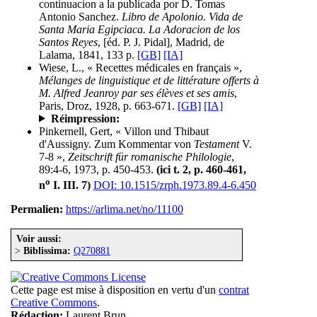
continuacion a la publicada por D. Tomas
Antonio Sanchez.
Libro de Apolonio. Vida de
Santa Maria Egipciaca. La Adoracion de los
Santos Reyes
, [éd. P. J. Pidal], Madrid, de
Lalama, 1841, 133 p.
[GB]
[IA]
Wiese, L., « Recettes médicales en français »,
Mélanges de linguistique et de littérature offerts à
M. Alfred Jeanroy par ses élèves et ses amis
,
Paris, Droz, 1928, p. 663-671.
[GB]
[IA]
Réimpression:
Pinkernell, Gert, « Villon und Thibaut
d'Aussigny. Zum Kommentar von
Testament
V.
7-8 »,
Zeitschrift für romanische Philologie
,
89:4-6, 1973, p. 450-453.
(ici t. 2, p. 460-461,
o
n
I. III. 7)
DOI: 10.1515/zrph.1973.89.4-6.450
Permalien:
https://arlima.net/no/11100
Voir aussi:
>
Biblissima:
Q270881
Cette page est mise à disposition en vertu d'un
contrat
Creative Commons
.
Rédaction:
Laurent Brun