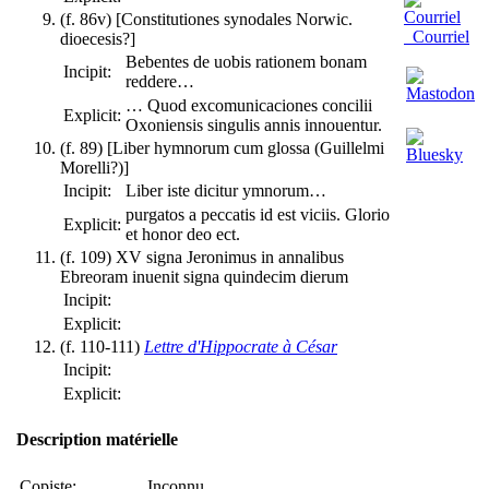
(f. 86v) [Constitutiones synodales Norwic.
Courriel
dioecesis?]
Bebentes de uobis rationem bonam
Incipit:
reddere…
… Quod excomunicaciones concilii
Explicit:
Oxoniensis singulis annis innouentur.
(f. 89) [Liber hymnorum cum glossa (Guillelmi
Morelli?)]
Incipit:
Liber iste dicitur ymnorum…
purgatos a peccatis id est viciis. Glorio
Explicit:
et honor deo ect.
(f. 109) XV signa Jeronimus in annalibus
Ebreoram inuenit signa quindecim dierum
Incipit:
Explicit:
(f. 110-111)
Lettre d'Hippocrate à César
Incipit:
Explicit:
Description matérielle
Copiste:
Inconnu