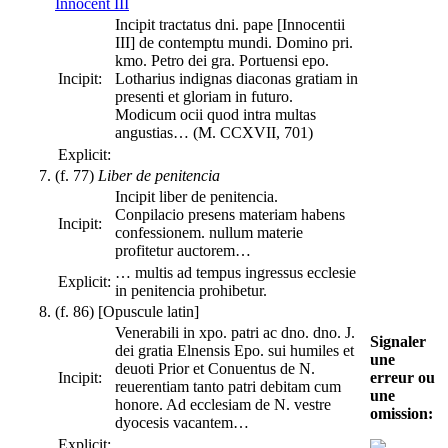
Innocent III
Incipit tractatus dni. pape [Innocentii
III] de contemptu mundi. Domino pri.
kmo. Petro dei gra. Portuensi epo.
Incipit:
Lotharius indignas diaconas gratiam in
presenti et gloriam in futuro.
Modicum ocii quod intra multas
angustias… (M. CCXVII, 701)
Explicit:
(f. 77)
Liber de penitencia
Incipit liber de penitencia.
Conpilacio presens materiam habens
Incipit:
confessionem. nullum materie
profitetur auctorem…
… multis ad tempus ingressus ecclesie
Explicit:
in penitencia prohibetur.
(f. 86) [Opuscule latin]
Venerabili in xpo. patri ac dno. dno. J.
Signaler
dei gratia Elnensis Epo. sui humiles et
une
deuoti Prior et Conuentus de N.
erreur ou
Incipit:
reuerentiam tanto patri debitam cum
une
honore. Ad ecclesiam de N. vestre
omission:
dyocesis vacantem…
Explicit: