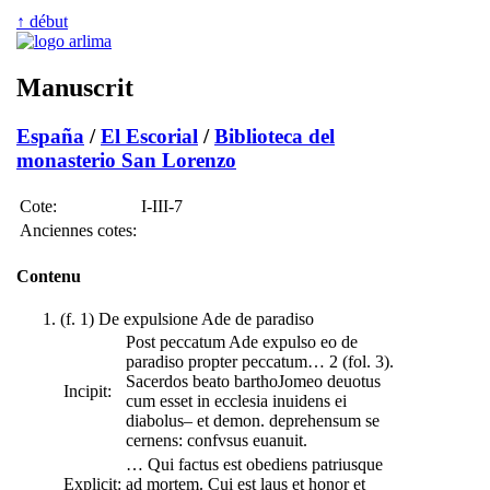
↑ début
Manuscrit
España
/
El Escorial
/
Biblioteca del
monasterio San Lorenzo
Cote:
I-III-7
Anciennes cotes:
Contenu
(f. 1) De expulsione Ade de paradiso
Post peccatum Ade expulso eo de
paradiso propter peccatum… 2 (fol. 3).
Sacerdos beato barthoJomeo deuotus
Incipit:
cum esset in ecclesia inuidens ei
diabolus– et demon. deprehensum se
cernens: confvsus euanuit.
… Qui factus est obediens patriusque
Explicit:
ad mortem. Cui est laus et honor et