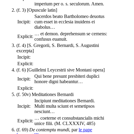
imperium per o. s. seculorum. Amen.
(f. 3) [Opuscule latin]
Sacerdos beato Bartholomeo deuotus
Incipit:
cum esset in ecclesia inuidens ei
diabolus…
… et demon. deprehensum se cernens:
Explicit:
confusus euanuit.
(f. 4) [S. Gregorii, S. Bernardi, S. Augustini
excerpta]
Incipit:
Explicit:
(f. 6) [Guillelmi Leycestrii sive Montani opera]
Qui bene presunt presbiteri duplici
Incipit:
honore digni habeantur…
Explicit:
(f. 50v) Meditationes Bernardi
Incipiunt meditationes Bernardi.
Incipit:
Multi multa sciunt et semetipsos
nesciunt…
… coeterne et consubstancialis michi
Explicit:
unice filii. (M. CLXXXIV, 485)
(f. 69)
De contemptu mundi
, par
le pape