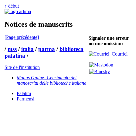
↑ début
Notices de manuscrits
[Page précédente]
Signaler une erreur
ou une omission:
/
mss
/
italia
/
parma
/
biblioteca
Courriel
palatina
/
Site de l'institution
Manus Online: Censimento dei
manoscritti delle biblioteche italiane
Palatini
Parmensi