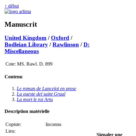
↑ début
Manuscrit
United Kingdom
/
Oxford
/
Bodleian Library
/
Rawlinson
/
D:
Miscellaneous
Cote:
MS. Rawl. D. 899
Contenu
Le roman de Lancelot en prose
La queste del saint Graal
La mort le roi Artu
Description matérielle
Copiste:
Inconnu
Lieu:
Signaler une