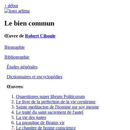
↑ début
Le bien commun
Œuvre de
Robert Ciboule
Biographie
Bibliographie
Études générales
Dictionnaires et encyclopédies
Œuvres:
Quaestiones super librum Politicorum
Le livre de la perfection de la vie crestienne
Sainte meditacion de l'homme sur soy mesme
Le traité du saint sacrement de l'autel
La vie des justes
La pseaulme de Beatus vir
Le chapitre de bonne conscience