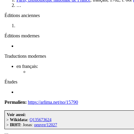
…
Éditions anciennes
Éditions modernes
Traductions modernes
en français:
Études
Permalien:
https://arlima.net/no/15790
Voir aussi:
>
Wikidata:
Q135673624
>
IRHT:
Jonas:
oeuvre/12027