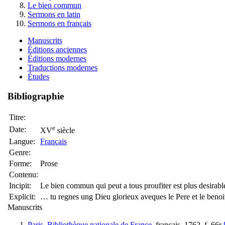
Le bien commun
Sermons en latin
Sermons en français
Manuscrits
Éditions anciennes
Éditions modernes
Traductions modernes
Études
Bibliographie
Titre:
e
Date:
XV
siècle
Langue:
Français
Genre:
Forme:
Prose
Contenu:
Incipit:
Le bien commun qui peut a tous proufiter est plus desirable
Explicit:
… tu regnes ung Dieu glorieux aveques le Pere et le benoi
Manuscrits
Paris, Bibliothèque nationale de France
, français, 1762, f. 66r