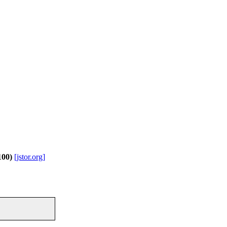
 100)
[jstor.org]