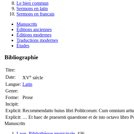
Le bien commun
Sermons en latin
Sermons en français
Manuscrits
Éditions anciennes
Éditions modernes
Traductions modernes
Études
Bibliographie
Titre:
e
Date:
XV
siècle
Langue:
Latin
Genre:
Forme:
Prose
Incipit:
Explicit:
Recommendatio huius libri Politicorum: Cum omnium ar
Explicit:
… Et haec de praesenti quaestione et de isto octavo libro Pol
Manuscrits
Laon, Bibliothèque municipale
, 436