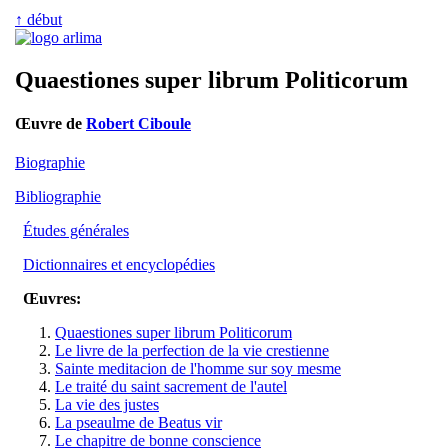
↑ début
Quaestiones super librum Politicorum
Œuvre de
Robert Ciboule
Biographie
Bibliographie
Études générales
Dictionnaires et encyclopédies
Œuvres:
Quaestiones super librum Politicorum
Le livre de la perfection de la vie crestienne
Sainte meditacion de l'homme sur soy mesme
Le traité du saint sacrement de l'autel
La vie des justes
La pseaulme de Beatus vir
Le chapitre de bonne conscience