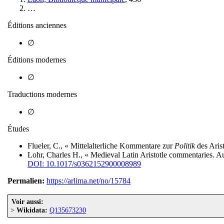
…
Éditions anciennes
∅
Éditions modernes
∅
Traductions modernes
∅
Études
Flueler, C., « Mittelalterliche Kommentare zur
Politik
des Arist
Lohr, Charles H., « Medieval Latin Aristotle commentaries. 
DOI: 10.1017/s0362152900008989
Permalien:
https://arlima.net/no/15784
Voir aussi:
>
Wikidata:
Q135673230