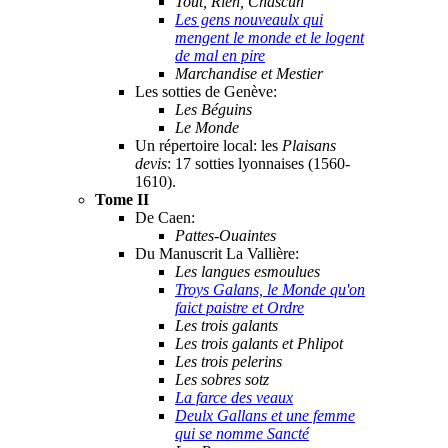
Tout, Rien, Chascun
Les gens nouveaulx qui
mengent le monde et le logent
de mal en pire
Marchandise et Mestier
Les sotties de Genève:
Les Béguins
Le Monde
Un répertoire local: les
Plaisans
devis
: 17 sotties lyonnaises (1560-
1610).
Tome II
De Caen:
Pattes-Ouaintes
Du Manuscrit La Vallière:
Les langues esmoulues
Troys Galans, le Monde qu'on
faict paistre et Ordre
Les trois galants
Les trois galants et Phlipot
Les trois pelerins
Les sobres sotz
La farce des veaux
Deulx Gallans et une femme
qui se nomme Sancté