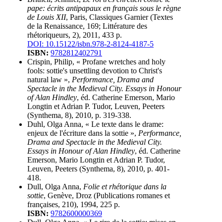
pape: écrits antipapaux en français sous le règne
de Louis XII
, Paris, Classiques Garnier (Textes
de la Renaissance, 169; Littérature des
rhétoriqueurs, 2), 2011, 433 p.
DOI: 10.15122/isbn.978-2-8124-4187-5
ISBN:
9782812402791
Crispin, Philip, « Profane wretches and holy
fools: sottie's unsettling devotion to Christ's
natural law »,
Performance, Drama and
Spectacle in the Medieval City. Essays in Honour
of Alan Hindley
, éd. Catherine Emerson, Mario
Longtin et Adrian P. Tudor, Leuven, Peeters
(Synthema, 8), 2010, p. 319-338.
Duhl, Olga Anna, « Le texte dans le drame:
enjeux de l'écriture dans la sottie »,
Performance,
Drama and Spectacle in the Medieval City.
Essays in Honour of Alan Hindley
, éd. Catherine
Emerson, Mario Longtin et Adrian P. Tudor,
Leuven, Peeters (Synthema, 8), 2010, p. 401-
418.
Dull, Olga Anna,
Folie et rhétorique dans la
sottie
, Genève, Droz (Publications romanes et
françaises, 210), 1994, 225 p.
ISBN:
9782600000369