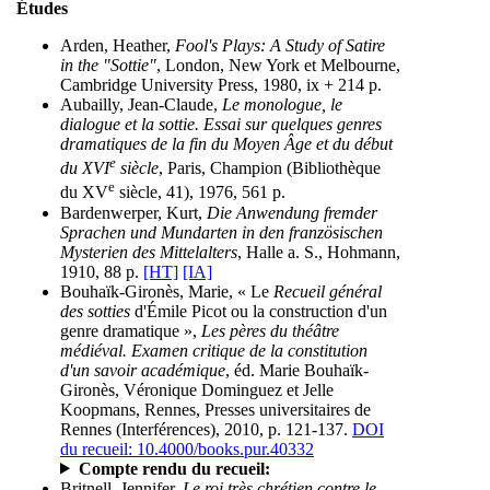
Études
Arden, Heather,
Fool's Plays: A Study of Satire
in the "Sottie"
, London, New York et Melbourne,
Cambridge University Press, 1980, ix + 214 p.
Aubailly, Jean-Claude,
Le monologue, le
dialogue et la sottie. Essai sur quelques genres
dramatiques de la fin du Moyen Âge et du début
e
du XVI
siècle
, Paris, Champion (Bibliothèque
e
du XV
siècle, 41), 1976, 561 p.
Bardenwerper, Kurt,
Die Anwendung fremder
Sprachen und Mundarten in den französischen
Mysterien des Mittelalters
, Halle a. S., Hohmann,
1910, 88 p.
[HT]
[IA]
Bouhaïk-Gironès, Marie, « Le
Recueil général
des sotties
d'Émile Picot ou la construction d'un
genre dramatique »,
Les pères du théâtre
médiéval. Examen critique de la constitution
d'un savoir académique
, éd. Marie Bouhaïk-
Gironès, Véronique Dominguez et Jelle
Koopmans, Rennes, Presses universitaires de
Rennes (Interférences), 2010, p. 121-137.
DOI
du recueil: 10.4000/books.pur.40332
Compte rendu du recueil:
Britnell, Jennifer,
Le roi très chrétien contre le