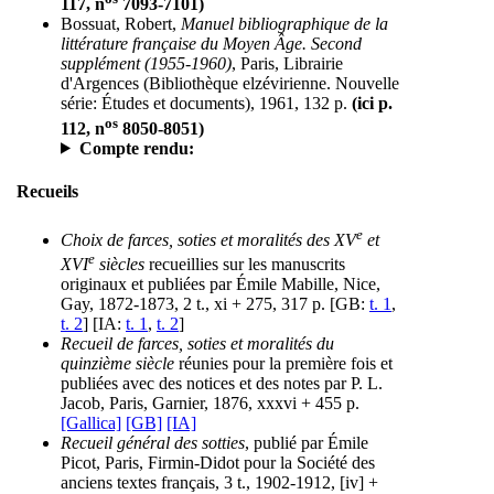
117, n
7093-7101)
Bossuat, Robert,
Manuel bibliographique de la
littérature française du Moyen Âge. Second
supplément (1955-1960)
, Paris, Librairie
d'Argences (Bibliothèque elzévirienne. Nouvelle
série: Études et documents), 1961, 132 p.
(ici p.
os
112, n
8050-8051)
Compte rendu:
Recueils
e
Choix de farces, soties et moralités des XV
et
e
XVI
siècles
recueillies sur les manuscrits
originaux et publiées par Émile Mabille, Nice,
Gay, 1872-1873, 2 t., xi + 275, 317 p. [GB:
t. 1
,
t. 2
] [IA:
t. 1
,
t. 2
]
Recueil de farces, soties et moralités du
quinzième siècle
réunies pour la première fois et
publiées avec des notices et des notes par P. L.
Jacob, Paris, Garnier, 1876, xxxvi + 455 p.
[Gallica]
[GB]
[IA]
Recueil général des sotties
, publié par Émile
Picot, Paris, Firmin-Didot pour la Société des
anciens textes français, 3 t., 1902-1912, [iv] +