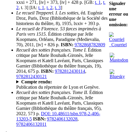
xxxi + 271, [iv] + 373, [iv] + 428 p. [GB:
t. 1
,
t.
Signaler
2
, t. 3] [IA:
t. 1
,
t. 2
,
t. 3
]
une
Le recueil Trepperel. I. Les sotties
, éd. Eugénie
erreur ou
Droz, Paris, Droz (Bibliothèque de la Société des
une
historiens du théâtre, 8), 1935, lxxiv + 393 p.
omission:
Le recueil de Florence. 53 farces imprimées à
Paris vers 1515.
Édition critique par Jelle
Koopmans, Orléans, Paradigme (Medievalia,
70), 2011, [iv] + 826 p.
ISBN:
9782868782809
Courriel
Recueil des sotties françaises. Tome I.
Édition
critique par Marie Bouhaïk-Gironès, Jelle
Koopmans et Katell Lavéant, Paris, Classiques
Garnier (Bibliothèque du théâtre français, 19),
2014, 675 p.
ISBN:
9782812430114
,
9782812430121
Compte rendu:
Publication du répertoire de Lyon et Genève.
Recueil des sotties françaises. Tome II.
Édition
critique par Marie Bouhaïk-Gironès, Jelle
Koopmans et Katell Lavéant, Paris, Classiques
Garnier (Bibliothèque du théâtre français, 95),
2022, 573 p.
DOI: 10.48611/isbn.978-2-406-
13203-5
ISBN:
9782406132028
,
9782406132011