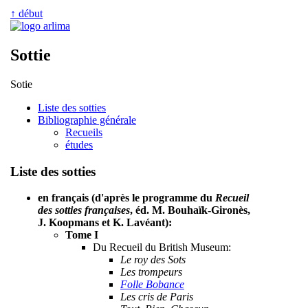
↑ début
Sottie
Sotie
Liste des sotties
Bibliographie générale
Recueils
études
Liste des sotties
en français (d'après le programme du
Recueil
des sotties françaises
, éd. M. Bouhaïk-Gironès,
J. Koopmans et K. Lavéant):
Tome I
Du Recueil du British Museum:
Le roy des Sots
Les trompeurs
Folle Bobance
Les cris de Paris