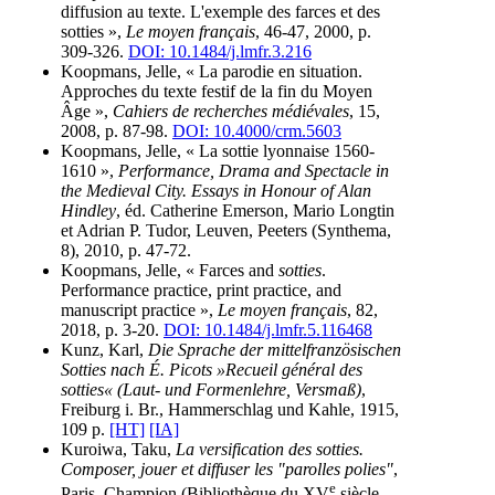
diffusion au texte. L'exemple des farces et des
sotties »,
Le moyen français
, 46-47, 2000, p.
309-326.
DOI: 10.1484/j.lmfr.3.216
Koopmans, Jelle, « La parodie en situation.
Approches du texte festif de la fin du Moyen
Âge »,
Cahiers de recherches médiévales
, 15,
2008, p. 87-98.
DOI: 10.4000/crm.5603
Koopmans, Jelle, « La sottie lyonnaise 1560-
1610 »,
Performance, Drama and Spectacle in
the Medieval City. Essays in Honour of Alan
Hindley
, éd. Catherine Emerson, Mario Longtin
et Adrian P. Tudor, Leuven, Peeters (Synthema,
8), 2010, p. 47-72.
Koopmans, Jelle, « Farces and
sotties
.
Performance practice, print practice, and
manuscript practice »,
Le moyen français
, 82,
2018, p. 3-20.
DOI: 10.1484/j.lmfr.5.116468
Kunz, Karl,
Die Sprache der mittelfranzösischen
Sotties nach É. Picots »Recueil général des
sotties« (Laut- und Formenlehre, Versmaß)
,
Freiburg i. Br., Hammerschlag und Kahle, 1915,
109 p.
[HT]
[IA]
Kuroiwa, Taku,
La versification des sotties.
Composer, jouer et diffuser les "parolles polies"
,
e
Paris, Champion (Bibliothèque du XV
siècle,