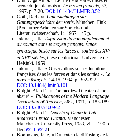
Dull, Olga Anna, « Le rire de la sottie: mises en
scène du jeu de mots »,
Le moyen français
, 37,
1997, p. 7-20.
DOI: 10.1484/J.LMFR.3.52
Goth, Barbara,
Untersuchungen sur
Gattungsgeschichte der sottie
, München, Fink
(Bochumer Arbeiten zur Sprach- und
Literaturwissenschaft, 1), 1967, 145 p.
Jokinen, Ulla,
Expression du commandement et
du souhait dans le moyen français. Étude
e
syntaxique basée sur les farces et sotties des XV
e
et XVI
siècles
, thèse de doctorat, Université de
Helsinki, 1959.
Jokinen, Ulla, « Observations sur les locutions
françaises dans les farces et dans les sotties »,
Le
moyen français
, 14-15, 1984, p. 302-322.
DOI: 10.1484/j.lmfr.3.101
Knight, Alan E., « The medieval theater of the
absurd »,
Publications of the Modern Language
Association of America
, 86:2, 1971, p. 183-189.
DOI: 10.2307/460942
Knight, Alan E.,
Aspects of Genre in Late
Medieval French Drama
, Manchester,
Manchester University Press, 1983, viii + 190 p.
[IA:
ex. 1
,
ex. 2
]
Koopmans, Jelle, « Du texte à la diffusion; de la