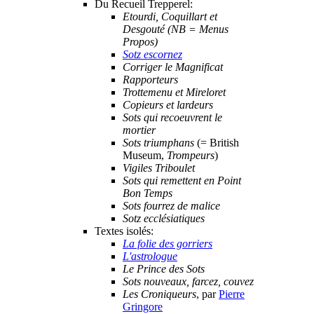
Du Recueil Trepperel:
Etourdi, Coquillart et
Desgouté (NB = Menus
Propos)
Sotz escornez
Corriger le Magnificat
Rapporteurs
Trottemenu et Mireloret
Copieurs et lardeurs
Sots qui recoeuvrent le
mortier
Sots triumphans
(= British
Museum,
Trompeurs
)
Vigiles Triboulet
Sots qui remettent en Point
Bon Temps
Sots fourrez de malice
Sotz ecclésiatiques
Textes isolés:
La folie des gorriers
L'astrologue
Le Prince des Sots
Sots nouveaux, farcez, couvez
Les Croniqueurs
, par
Pierre
Gringore