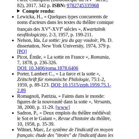
82), 2017, 342 p.
ISBN:
9782745335968
Compte rendu:
Lewicka, H., « Quelques types concurrents de
noms d'acteurs dans les textes du théâtre comique
e
e
français des XV
-XVI
siècles »,
Kwartalnik
neofilologiczny
, 2-3, 1957, p. 199-211.
Nelson, Ida,
La sottie: jeu du gay vouloir
, Ph. D.
dissertation, New York University, 1974, 379 p.
[PQ]
Picot, Émile, « La sottie en France »,
Romania
,
7, 1878, p. 236-326.
DOI: 10.3406/roma.1878.6406
Porter, Lambert C., « La farce et la sotie »,
Zeitschrift für romanische Philologie
, 75:1-2,
1959, p. 89-123.
DOI: 10.1515/zrph.1959.75.1-
2.89
Romagnoli, Patrizia, « Faims dans le monde:
figures de la nouveauté dans la sotie »,
Versants
,
38, 2000, p. 11-29.
[www]
Sadron, P., « Deux emplois du théâtre médiéval:
le Sot et le Galant »,
Revue d'histoire du théâtre
,
10, 1958, p. 35-39.
Wilmet, Marc,
Le système de l'indicatif en moyen
français: étude des "tiroirs" de l'indicatif dans les