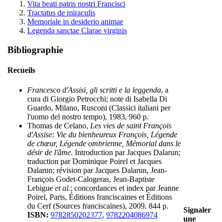
Vita beati patris nostri Francisci
Tractatus de miraculis
Memoriale in desiderio animae
Legenda sanctae Clarae virginis
Bibliographie
Recueils
Francesco d'Assisi, gli scritti e la leggenda
, a
cura di Giorgio Petrocchi; note di Isabella Di
Guardo, Milano, Rusconi (Classici italiani per
l'uomo del nostro tempo), 1983, 960 p.
Thomas de Celano,
Les vies de saint François
d'Assise: Vie du bienheureux François, Légende
de chœur, Légende ombrienne, Mémorial dans le
désir de l'âme.
Introduction par Jacques Dalarun;
traduction par Dominique Poirel et Jacques
Dalarun; révision par Jacques Dalarun, Jean-
François Godet-Calogeras, Jean-Baptiste
Lebigue
et al.
; concordances et index par Jeanne
Poirel, Paris, Éditions franciscaines et Éditions
du Cerf (Sources franciscaines), 2009, 844 p.
Signaler
ISBN:
9782850202377
,
9782204086974
une