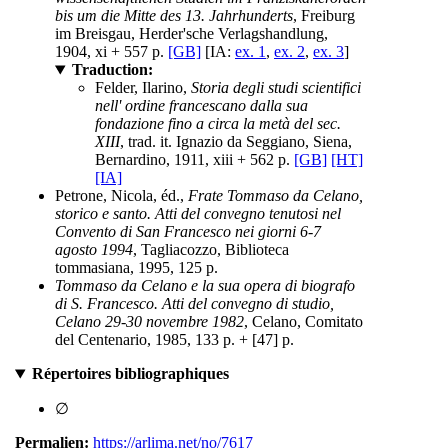
bis um die Mitte des 13. Jahrhunderts
, Freiburg
im Breisgau, Herder'sche Verlagshandlung,
1904, xi + 557 p.
[GB]
[IA:
ex. 1
,
ex. 2
,
ex. 3
]
Traduction:
Felder, Ilarino,
Storia degli studi scientifici
nell' ordine francescano dalla sua
fondazione fino a circa la metà del sec.
XIII
, trad. it. Ignazio da Seggiano, Siena,
Bernardino, 1911, xiii + 562 p.
[GB]
[HT]
[IA]
Petrone, Nicola, éd.,
Frate Tommaso da Celano,
storico e santo. Atti del convegno tenutosi nel
Convento di San Francesco nei giorni 6-7
agosto 1994
, Tagliacozzo, Biblioteca
tommasiana, 1995, 125 p.
Tommaso da Celano e la sua opera di biografo
di S. Francesco. Atti del convegno di studio,
Celano 29-30 novembre 1982
, Celano, Comitato
del Centenario, 1985, 133 p. + [47] p.
Répertoires bibliographiques
∅
Permalien:
https://arlima.net/no/7617