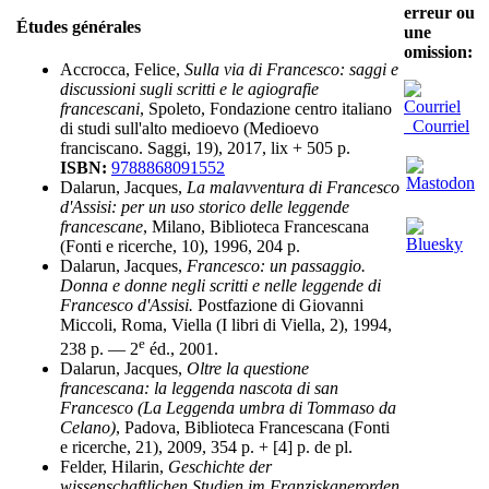
erreur ou
Études générales
une
omission:
Accrocca, Felice,
Sulla via di Francesco: saggi e
discussioni sugli scritti e le agiografie
francescani
, Spoleto, Fondazione centro italiano
Courriel
di studi sull'alto medioevo (Medioevo
franciscano. Saggi, 19), 2017, lix + 505 p.
ISBN:
9788868091552
Dalarun, Jacques,
La malavventura di Francesco
d'Assisi: per un uso storico delle leggende
francescane
, Milano, Biblioteca Francescana
(Fonti e ricerche, 10), 1996, 204 p.
Dalarun, Jacques,
Francesco: un passaggio.
Donna e donne negli scritti e nelle leggende di
Francesco d'Assisi.
Postfazione di Giovanni
Miccoli, Roma, Viella (I libri di Viella, 2), 1994,
e
238 p. — 2
éd., 2001.
Dalarun, Jacques,
Oltre la questione
francescana: la leggenda nascota di san
Francesco (La Leggenda umbra di Tommaso da
Celano)
, Padova, Biblioteca Francescana (Fonti
e ricerche, 21), 2009, 354 p. + [4] p. de pl.
Felder, Hilarin,
Geschichte der
wissenschaftlichen Studien im Franziskanerorden