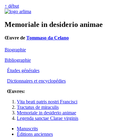
↑ début
Memoriale in desiderio animae
Œuvre de
Tommaso da Celano
Biographie
Bibliographie
Études générales
Dictionnaires et encyclopédies
Œuvres:
Vita beati patris nostri Francisci
Tractatus de miraculis
Memoriale in desiderio animae
Legenda sanctae Clarae virginis
Manuscrits
Éditions anciennes