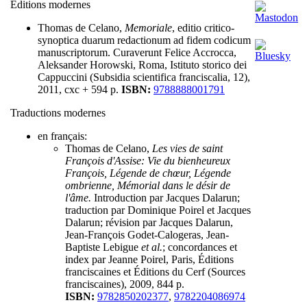
Éditions modernes
Thomas de Celano,
Memoriale
, editio critico-
synoptica duarum redactionum ad fidem codicum
manuscriptorum. Curaverunt Felice Accrocca,
Aleksander Horowski, Roma, Istituto storico dei
Cappuccini (Subsidia scientifica franciscalia, 12),
2011, cxc + 594 p.
ISBN:
9788888001791
Traductions modernes
en français:
Thomas de Celano,
Les vies de saint
François d'Assise: Vie du bienheureux
François, Légende de chœur, Légende
ombrienne, Mémorial dans le désir de
l'âme.
Introduction par Jacques Dalarun;
traduction par Dominique Poirel et Jacques
Dalarun; révision par Jacques Dalarun,
Jean-François Godet-Calogeras, Jean-
Baptiste Lebigue
et al.
; concordances et
index par Jeanne Poirel, Paris, Éditions
franciscaines et Éditions du Cerf (Sources
franciscaines), 2009, 844 p.
ISBN:
9782850202377
,
9782204086974