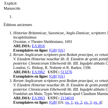
Explicit:
Manuscrits
Éditions anciennes
Historiae Britannicae, Saxonicae, Anglo-Danicae, scriptores X
locupletissimus
Oxoniae, e Theatro Sheldoniano, 1691
ARLIMA:
EA3816
Exemplaires en ligne:
[GB]
[IA]
Rerum Anglicarum scriptores post Bedam praecipui, ex vetust
V. Eiusdem Historiae nouellae lib. II. Eiusdem de gestis ponti
posterior. Chronicorum Ethelwerdi lib. IIII. Ingulphi abbatis 
London, G. Bishop, R. Nuberie et R. Barker, 1596
ARLIMA:
EA3962
USTC:
513276
Exemplaires en ligne:
[GB]
[IA]
Rerum Anglicarum scriptores post Bedam praecipui, ex vetust
V. Eiusdem Historiae nouellae lib. II. Eiusdem de gestis ponti
posterior. Chronicorum Ethelwerdi lib. IIII. Ingulphi abbati
Frankfurt am Main, Typis Wechelianis apud Claudium Marnium
ARLIMA:
EA3963
USTC:
2134610
Exemplaires en ligne:
[GB]
[IA:
ex. 1
,
ex. 2
,
ex. 3
,
ex. 4
]