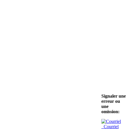
Signaler une
erreur ou
une
omission:
Courriel