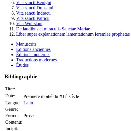
Vita sancti Benigni
Vita sancti Dunstani
Vita sancti Indracti
Vita sancti Patricii
Vita Wulfstani
De laudibus et miraculis Sanctae Mariae
Liber super explanationem lamentationum Ieremiae prophetae
Manuscrits
Éditions anciennes
Éditions modernes
Traductions modernes
Études
Bibliographie
Titre:
e
Date:
Première moitié du XII
siècle
Langue:
Latin
Genre:
Forme:
Prose
Contenu:
Incipit: