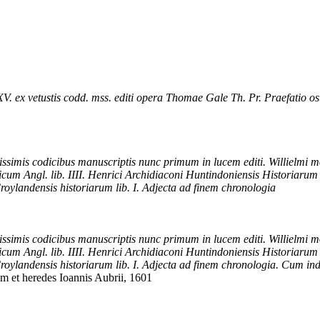
V. ex vetustis codd. mss. editi opera Thomae Gale Th. Pr. Praefatio o
issimis codicibus manuscriptis nunc primum in lucem editi. Willielmi 
ficum Angl. lib. IIII. Henrici Archidiaconi Huntindoniensis Historiarum
Croylandensis historiarum lib. I. Adjecta ad finem chronologia
issimis codicibus manuscriptis nunc primum in lucem editi. Willielmi 
ficum Angl. lib. IIII. Henrici Archidiaconi Huntindoniensis Historiarum
s Croylandensis historiarum lib. I. Adjecta ad finem chronologia. Cum 
 et heredes Ioannis Aubrii, 1601