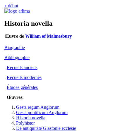
↑ début
Historia novella
Œuvre de
William of Malmesbury
Biographie
Bibliographie
Recueils anciens
Recueils modernes
Études générales
Œuvres:
Gesta regum Anglorum
Gesta pontificum Anglorum
Historia novella
Polyhistor
De antiquitate Glastonie ecclesie