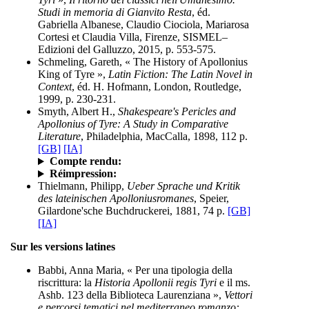
Studi in memoria di Gianvito Resta
, éd.
Gabriella Albanese, Claudio Ciociola, Mariarosa
Cortesi et Claudia Villa, Firenze, SISMEL–
Edizioni del Galluzzo, 2015, p. 553-575.
Schmeling, Gareth, « The History of Apollonius
King of Tyre »,
Latin Fiction: The Latin Novel in
Context
, éd. H. Hofmann, London, Routledge,
1999, p. 230-231.
Smyth, Albert H.,
Shakespeare's Pericles and
Apollonius of Tyre: A Study in Comparative
Literature
, Philadelphia, MacCalla, 1898, 112 p.
[GB]
[IA]
Compte rendu:
Réimpression:
Thielmann, Philipp,
Ueber Sprache und Kritik
des lateinischen Apolloniusromanes
, Speier,
Gilardone'sche Buchdruckerei, 1881, 74 p.
[GB]
[IA]
Sur les versions latines
Babbi, Anna Maria, « Per una tipologia della
riscrittura: la
Historia Apollonii regis Tyri
e il ms.
Ashb. 123 della Biblioteca Laurenziana »,
Vettori
e percorsi tematici nel mediterraneo romanzo: