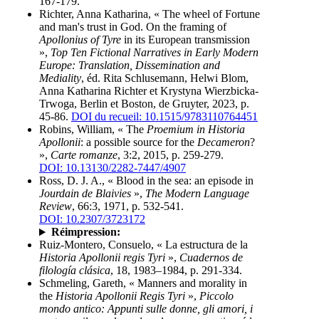
167-179.
Richter, Anna Katharina, « The wheel of Fortune
and man's trust in God. On the framing of
Apollonius of Tyre
in its European transmission
»,
Top Ten Fictional Narratives in Early Modern
Europe: Translation, Dissemination and
Mediality
, éd. Rita Schlusemann, Helwi Blom,
Anna Katharina Richter et Krystyna Wierzbicka-
Trwoga, Berlin et Boston, de Gruyter, 2023, p.
45-86.
DOI du recueil: 10.1515/9783110764451
Robins, William, « The
Proemium in Historia
Apollonii
: a possible source for the
Decameron
?
»,
Carte romanze
, 3:2, 2015, p. 259-279.
DOI: 10.13130/2282-7447/4907
Ross, D. J. A., « Blood in the sea: an episode in
Jourdain de Blaivies
»,
The Modern Language
Review
, 66:3, 1971, p. 532-541.
DOI: 10.2307/3723172
Réimpression:
Ruiz-Montero, Consuelo, « La estructura de la
Historia Apollonii regis Tyri
»,
Cuadernos de
filología clásica
, 18, 1983–1984, p. 291-334.
Schmeling, Gareth, « Manners and morality in
the
Historia Apollonii Regis Tyri
»,
Piccolo
mondo antico: Appunti sulle donne, gli amori, i