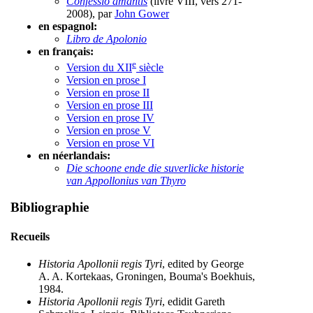
Confessio amantis
(livre VIII, vers 271-
2008), par
John Gower
en espagnol:
Libro de Apolonio
en français:
e
Version du XII
siècle
Version en prose I
Version en prose II
Version en prose III
Version en prose IV
Version en prose V
Version en prose VI
en néerlandais:
Die schoone ende die suverlicke historie
van Appollonius van Thyro
Bibliographie
Recueils
Historia Apollonii regis Tyri
, edited by George
A. A. Kortekaas, Groningen, Bouma's Boekhuis,
1984.
Historia Apollonii regis Tyri
, edidit Gareth