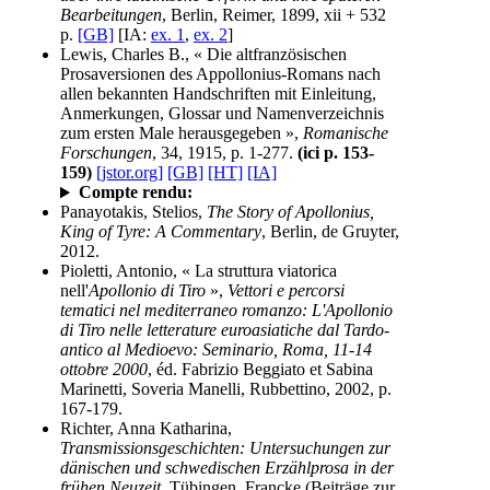
Bearbeitungen
, Berlin, Reimer, 1899, xii + 532
p.
[GB]
[IA:
ex. 1
,
ex. 2
]
Lewis, Charles B., « Die altfranzösischen
Prosaversionen des Appollonius-Romans nach
allen bekannten Handschriften mit Einleitung,
Anmerkungen, Glossar und Namenverzeichnis
zum ersten Male herausgegeben »,
Romanische
Forschungen
, 34, 1915, p. 1-277.
(ici p. 153-
159)
[jstor.org]
[GB]
[HT]
[IA]
Compte rendu:
Panayotakis, Stelios,
The Story of Apollonius,
King of Tyre: A Commentary
, Berlin, de Gruyter,
2012.
Pioletti, Antonio, « La struttura viatorica
nell'
Apollonio di Tiro
»,
Vettori e percorsi
tematici nel mediterraneo romanzo: L'Apollonio
di Tiro nelle letterature euroasiatiche dal Tardo-
antico al Medioevo: Seminario, Roma, 11-14
ottobre 2000
, éd. Fabrizio Beggiato et Sabina
Marinetti, Soveria Manelli, Rubbettino, 2002, p.
167-179.
Richter, Anna Katharina,
Transmissionsgeschichten: Untersuchungen zur
dänischen und schwedischen Erzählprosa in der
frühen Neuzeit
, Tübingen, Francke (Beiträge zur