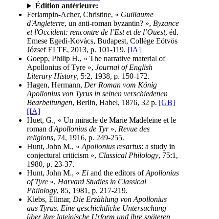
Édition antérieure:
Ferlampin-Acher, Christine, «
Guillaume
d'Angleterre
, un anti-roman byzantin? »,
Byzance
et l'Occident: rencontre de l’Est et de l’Ouest
, éd.
Emese Egedi-Kovács, Budapest, Collège Eötvös
József ELTE, 2013, p. 101-119.
[IA]
Goepp, Philip H., « The narrative material of
Apollonius of Tyre »,
Journal of English
Literary History
, 5:2, 1938, p. 150-172.
Hagen, Hermann,
Der Roman vom König
Apollonius von Tyrus in seinen verschiedenen
Bearbeitungen
, Berlin, Habel, 1876, 32 p.
[GB]
[IA]
Huet, G., « Un miracle de Marie Madeleine et le
roman d'
Apollonius de Tyr
»,
Revue des
religions
, 74, 1916, p. 249-255.
Hunt, John M., «
Apollonius resartus
: a study in
conjectural criticism »,
Classical Philology
, 75:1,
1980, p. 23-37.
Hunt, John M., «
Ei
and the editors of
Apollonius
of Tyre
»,
Harvard Studies in Classical
Philology
, 85, 1981, p. 217-219.
Klebs, Elimar,
Die Erzählung von Apollonius
aus Tyrus. Eine geschichtliche Untersuchung
über ihre lateinische Urform und ihre späteren