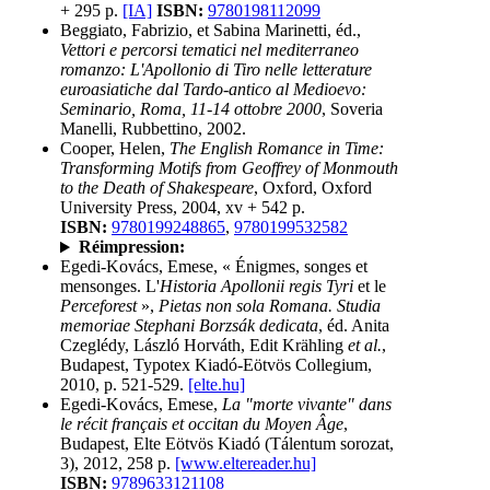
+ 295 p.
[IA]
ISBN:
9780198112099
Beggiato, Fabrizio, et Sabina Marinetti, éd.,
Vettori e percorsi tematici nel mediterraneo
romanzo: L'Apollonio di Tiro nelle letterature
euroasiatiche dal Tardo-antico al Medioevo:
Seminario, Roma, 11-14 ottobre 2000
, Soveria
Manelli, Rubbettino, 2002.
Cooper, Helen,
The English Romance in Time:
Transforming Motifs from Geoffrey of Monmouth
to the Death of Shakespeare
, Oxford, Oxford
University Press, 2004, xv + 542 p.
ISBN:
9780199248865
,
9780199532582
Réimpression:
Egedi-Kovács, Emese, « Énigmes, songes et
mensonges. L'
Historia Apollonii regis Tyri
et le
Perceforest
»,
Pietas non sola Romana. Studia
memoriae Stephani Borzsák dedicata
, éd. Anita
Czeglédy, László Horváth, Edit Krähling
et al.
,
Budapest, Typotex Kiadó-Eötvös Collegium,
2010, p. 521-529.
[elte.hu]
Egedi-Kovács, Emese,
La "morte vivante" dans
le récit français et occitan du Moyen Âge
,
Budapest, Elte Eötvös Kiadó (Tálentum sorozat,
3), 2012, 258 p.
[www.eltereader.hu]
ISBN:
9789633121108