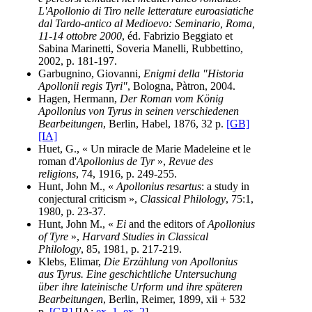
L'Apollonio di Tiro nelle letterature euroasiatiche
dal Tardo-antico al Medioevo: Seminario, Roma,
11-14 ottobre 2000
, éd. Fabrizio Beggiato et
Sabina Marinetti, Soveria Manelli, Rubbettino,
2002, p. 181-197.
Garbugnino, Giovanni,
Enigmi della "Historia
Apollonii regis Tyri"
, Bologna, Pàtron, 2004.
Hagen, Hermann,
Der Roman vom König
Apollonius von Tyrus in seinen verschiedenen
Bearbeitungen
, Berlin, Habel, 1876, 32 p.
[GB]
[IA]
Huet, G., « Un miracle de Marie Madeleine et le
roman d'
Apollonius de Tyr
»,
Revue des
religions
, 74, 1916, p. 249-255.
Hunt, John M., «
Apollonius resartus
: a study in
conjectural criticism »,
Classical Philology
, 75:1,
1980, p. 23-37.
Hunt, John M., «
Ei
and the editors of
Apollonius
of Tyre
»,
Harvard Studies in Classical
Philology
, 85, 1981, p. 217-219.
Klebs, Elimar,
Die Erzählung von Apollonius
aus Tyrus. Eine geschichtliche Untersuchung
über ihre lateinische Urform und ihre späteren
Bearbeitungen
, Berlin, Reimer, 1899, xii + 532
p.
[GB]
[IA:
ex. 1
,
ex. 2
]