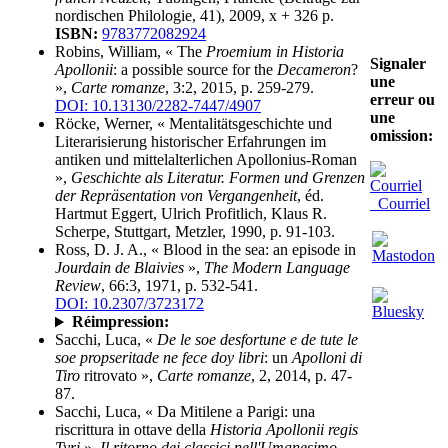
nordischen Philologie, 41), 2009, x + 326 p.
ISBN:
9783772082924
Robins, William, « The
Proemium in Historia
Signaler
Apollonii
: a possible source for the
Decameron
?
une
»,
Carte romanze
, 3:2, 2015, p. 259-279.
erreur ou
DOI: 10.13130/2282-7447/4907
une
Röcke, Werner, « Mentalitätsgeschichte und
omission:
Literarisierung historischer Erfahrungen im
antiken und mittelalterlichen Apollonius-Roman
»,
Geschichte als Literatur. Formen und Grenzen
der Repräsentation von Vergangenheit
, éd.
Courriel
Hartmut Eggert, Ulrich Profitlich, Klaus R.
Scherpe, Stuttgart, Metzler, 1990, p. 91-103.
Ross, D. J. A., « Blood in the sea: an episode in
Jourdain de Blaivies
»,
The Modern Language
Review
, 66:3, 1971, p. 532-541.
DOI: 10.2307/3723172
Réimpression:
Sacchi, Luca, «
De le soe desfortune e de tute le
soe propseritade ne fece doy libri
: un
Apolloni di
Tiro
ritrovato »,
Carte romanze
, 2, 2014, p. 47-
87.
Sacchi, Luca, « Da Mitilene a Parigi: una
riscrittura in ottave della
Historia Apollonii regis
Tyri
»,
Il ritorno dei classici nell'Umanesimo.