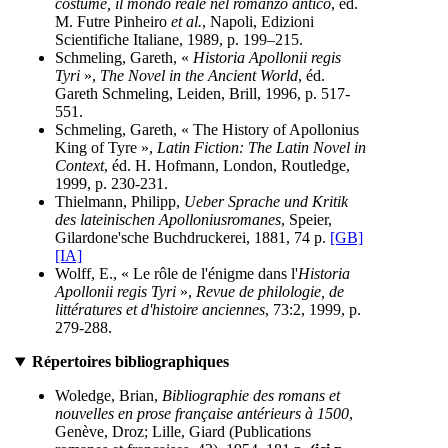
costume, il mondo reale nel romanzo antico
, éd.
M. Futre Pinheiro
et al.
, Napoli, Edizioni
Scientifiche Italiane, 1989, p. 199–215.
Schmeling, Gareth, «
Historia Apollonii regis
Tyri
»,
The Novel in the Ancient World
, éd.
Gareth Schmeling, Leiden, Brill, 1996, p. 517-
551.
Schmeling, Gareth, « The History of Apollonius
King of Tyre »,
Latin Fiction: The Latin Novel in
Context
, éd. H. Hofmann, London, Routledge,
1999, p. 230-231.
Thielmann, Philipp,
Ueber Sprache und Kritik
des lateinischen Apolloniusromanes
, Speier,
Gilardone'sche Buchdruckerei, 1881, 74 p.
[GB]
[IA]
Wolff, E., « Le rôle de l'énigme dans l'
Historia
Apollonii regis Tyri
»,
Revue de philologie, de
littératures et d'histoire anciennes
, 73:2, 1999, p.
279-288.
Répertoires bibliographiques
Woledge, Brian,
Bibliographie des romans et
nouvelles en prose française antérieurs à 1500
,
Genève, Droz; Lille, Giard (Publications