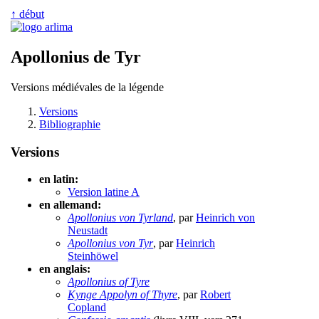
↑ début
Apollonius de Tyr
Versions médiévales de la légende
Versions
Bibliographie
Versions
en latin:
Version latine A
en allemand:
Apollonius von Tyrland
, par
Heinrich von
Neustadt
Apollonius von Tyr
, par
Heinrich
Steinhöwel
en anglais:
Apollonius of Tyre
Kynge Appolyn of Thyre
, par
Robert
Copland