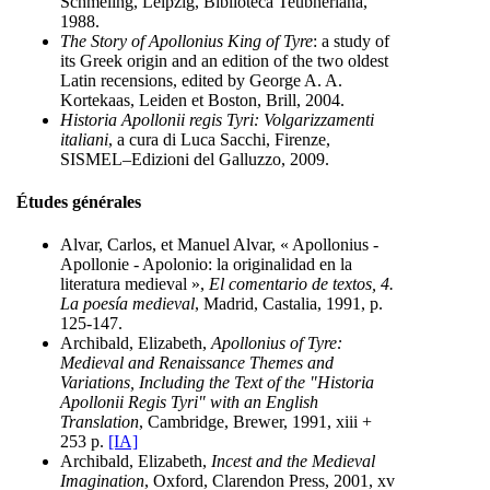
Schmeling, Leipzig, Biblioteca Teubneriana,
1988.
The Story of Apollonius King of Tyre
: a study of
its Greek origin and an edition of the two oldest
Latin recensions, edited by George A. A.
Kortekaas, Leiden et Boston, Brill, 2004.
Historia Apollonii regis Tyri: Volgarizzamenti
italiani
, a cura di Luca Sacchi, Firenze,
SISMEL–Edizioni del Galluzzo, 2009.
Études générales
Alvar, Carlos, et Manuel Alvar, « Apollonius -
Apollonie - Apolonio: la originalidad en la
literatura medieval »,
El comentario de textos, 4.
La poesía medieval
, Madrid, Castalia, 1991, p.
125-147.
Archibald, Elizabeth,
Apollonius of Tyre:
Medieval and Renaissance Themes and
Variations, Including the Text of the "Historia
Apollonii Regis Tyri" with an English
Translation
, Cambridge, Brewer, 1991, xiii +
253 p.
[IA]
Archibald, Elizabeth,
Incest and the Medieval
Imagination
, Oxford, Clarendon Press, 2001, xv