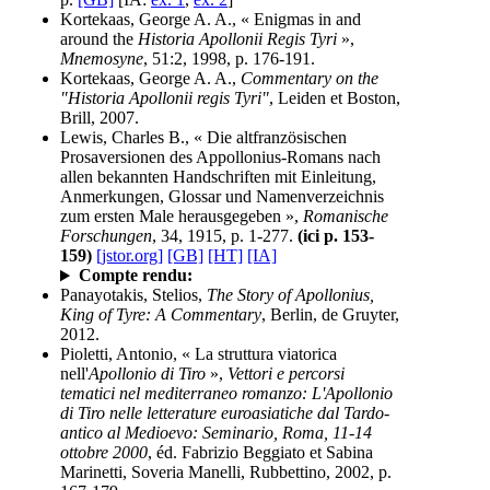
Kortekaas, George A. A., « Enigmas in and
around the
Historia Apollonii Regis Tyri
»,
Mnemosyne
, 51:2, 1998, p. 176-191.
Kortekaas, George A. A.,
Commentary on the
"Historia Apollonii regis Tyri"
, Leiden et Boston,
Brill, 2007.
Lewis, Charles B., « Die altfranzösischen
Prosaversionen des Appollonius-Romans nach
allen bekannten Handschriften mit Einleitung,
Anmerkungen, Glossar und Namenverzeichnis
zum ersten Male herausgegeben »,
Romanische
Forschungen
, 34, 1915, p. 1-277.
(ici p. 153-
159)
[jstor.org]
[GB]
[HT]
[IA]
Compte rendu:
Panayotakis, Stelios,
The Story of Apollonius,
King of Tyre: A Commentary
, Berlin, de Gruyter,
2012.
Pioletti, Antonio, « La struttura viatorica
nell'
Apollonio di Tiro
»,
Vettori e percorsi
tematici nel mediterraneo romanzo: L'Apollonio
di Tiro nelle letterature euroasiatiche dal Tardo-
antico al Medioevo: Seminario, Roma, 11-14
ottobre 2000
, éd. Fabrizio Beggiato et Sabina
Marinetti, Soveria Manelli, Rubbettino, 2002, p.