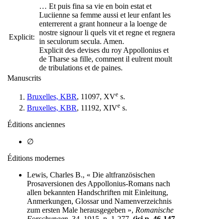
… Et puis fina sa vie en boin estat et
Luciienne sa femme aussi et leur enfant les
enterrerent a grant honneur a la loenge de
nostre signour li quels vit et regne et regnera
Explicit:
in seculorum secula. Amen.
Explicit des devises du roy Appollonius et
de Tharse sa fille, comment il eulrent moult
de tribulations et de paines.
Manuscrits
e
Bruxelles, KBR
, 11097, XV
s.
e
Bruxelles, KBR
, 11192, XIV
s.
Éditions anciennes
∅
Éditions modernes
Lewis, Charles B., « Die altfranzösischen
Prosaversionen des Appollonius-Romans nach
allen bekannten Handschriften mit Einleitung,
Anmerkungen, Glossar und Namenverzeichnis
zum ersten Male herausgegeben »,
Romanische
Forschungen
, 34, 1915, p. 1-277.
(ici p. 46-147