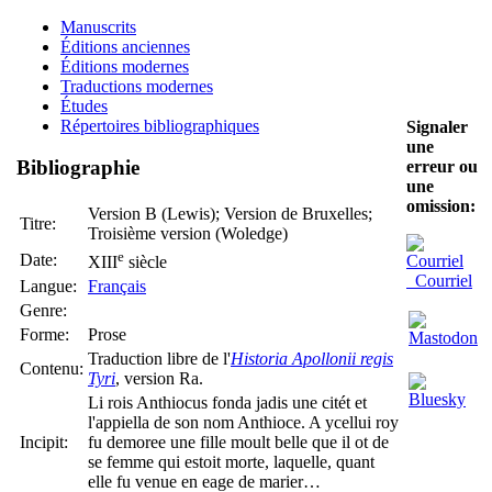
Manuscrits
Éditions anciennes
Éditions modernes
Traductions modernes
Études
Répertoires bibliographiques
Signaler
une
Bibliographie
erreur ou
une
omission:
Version B (Lewis); Version de Bruxelles;
Titre:
Troisième version (Woledge)
e
Date:
XIII
siècle
Courriel
Langue:
Français
Genre:
Forme:
Prose
Traduction libre de l'
Historia Apollonii regis
Contenu:
Tyri
, version Ra.
Li rois Anthiocus fonda jadis une citét et
l'appiella de son nom Anthioce. A ycellui roy
Incipit:
fu demoree une fille moult belle que il ot de
se femme qui estoit morte, laquelle, quant
elle fu venue en eage de marier…