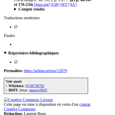
et 176-234)
[jstor.org]
[GB]
[HT]
[IA]
Compte rendu:
Traductions modernes
∅
Études
Répertoires bibliographiques
∅
Permalien:
https://arlima.net/no/12079
Voir aussi:
>
Wikidata:
Q139736792
>
IRHT:
Jonas:
oeuvre/9835
Cette page est mise à disposition en vertu d'un
contrat
Creative Commons
.
Rédaction:
Laurent Brun