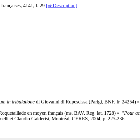
s françaises, 4141, f. 29
[⇛ Description]
m in tribulatione
di Giovanni di Rupescissa (Parigi, BNF, fr. 24254) 
Roquetaillade en moyen français (ms. BAV, Reg. lat. 1728) »,
"Pour ac
elli et Claudio Galderisi, Montréal, CERES, 2004, p. 225-236.