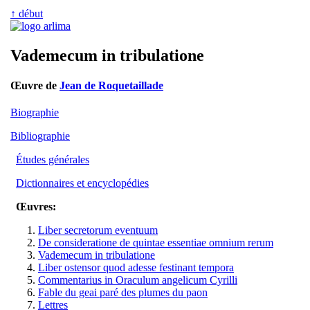
↑ début
Vademecum in tribulatione
Œuvre de
Jean de Roquetaillade
Biographie
Bibliographie
Études générales
Dictionnaires et encyclopédies
Œuvres:
Liber secretorum eventuum
De consideratione de quintae essentiae omnium rerum
Vademecum in tribulatione
Liber ostensor quod adesse festinant tempora
Commentarius in Oraculum angelicum Cyrilli
Fable du geai paré des plumes du paon
Lettres