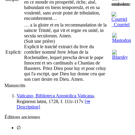
en ce monde en prosperité, riche, aisé,
omission:
habundant en biens temporeulz, et en sa
voulenté, sans avoir point de tribulation,
encombrement…
Courriel
… a la gloire et en la recommandation de la
saincte Trinité, qui vit et regne en unité, in
secula seculorum. Amen.
(Suit une prière)
Explicit le traictié extraict du livre du
Explicit:
cordelier nommé frere Jehan de la
Rochetaillee, lequel prescha devat le pape
Innocent et ses cardinaulx a Chastiau de
Bausiers. Priez Dieu pour luy et pour celuy
qui l'a escript, que Dieu luy donne ceu que
son cuer desire en Dieu. Amen.
Manuscrits
Vaticano, Biblioteca Apostolica Vaticana
,
Reginensi latini, 1728, f. 111r-117v
[⇛
Description]
Éditions anciennes
∅