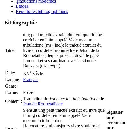
Traductions modernes
Études
Répertoires bibliographiques
Bibliographie
ung petit traictié extraict du livre que fit ung
cordelier en latin, appelé Vade mecum in
tribulatione (ms., inc.); le traictié extraict du
Titre:
livre du cordelier nommé frere Jehan de la
Rochetaillee, lequel prescha devat le pape
Innocent et ses cardinaulx a Chastiau de
Bausiers (ms., expl.)
e
Date:
XV
siècle
Langue:
Français
Genre:
Forme:
Prose
Traduction du
Vademecum in tribulatione
de
Contenu:
Jean de Roquetaillade
.
S'ensuit ung petit traictié extraict du livre que
Signaler
fit ung cordelier en latin, appelé Vade
une
mecum in tribulatione.
erreur ou
Ha creature, qui tousjours vivre vouldroies
une
Incipit: