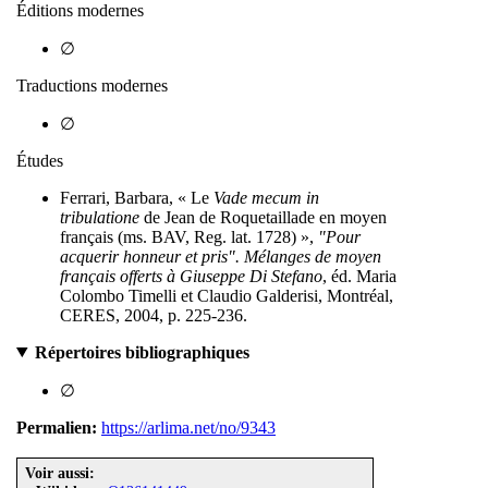
Éditions modernes
∅
Traductions modernes
∅
Études
Ferrari, Barbara, « Le
Vade mecum in
tribulatione
de Jean de Roquetaillade en moyen
français (ms. BAV, Reg. lat. 1728) »,
"Pour
acquerir honneur et pris". Mélanges de moyen
français offerts à Giuseppe Di Stefano
, éd. Maria
Colombo Timelli et Claudio Galderisi, Montréal,
CERES, 2004, p. 225-236.
Répertoires bibliographiques
∅
Permalien:
https://arlima.net/no/9343
Voir aussi: