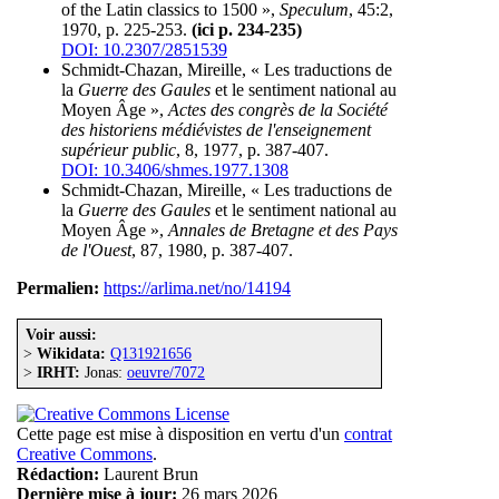
of the Latin classics to 1500 »,
Speculum
, 45:2,
1970, p. 225-253.
(ici p. 234-235)
DOI: 10.2307/2851539
Schmidt-Chazan, Mireille, « Les traductions de
la
Guerre des Gaules
et le sentiment national au
Moyen Âge »,
Actes des congrès de la Société
des historiens médiévistes de l'enseignement
supérieur public
, 8, 1977, p. 387-407.
DOI: 10.3406/shmes.1977.1308
Schmidt-Chazan, Mireille, « Les traductions de
la
Guerre des Gaules
et le sentiment national au
Moyen Âge »,
Annales de Bretagne et des Pays
de l'Ouest
, 87, 1980, p. 387-407.
Permalien:
https://arlima.net/no/14194
Voir aussi:
>
Wikidata:
Q131921656
>
IRHT:
Jonas:
oeuvre/7072
Cette page est mise à disposition en vertu d'un
contrat
Creative Commons
.
Rédaction:
Laurent Brun
Dernière mise à jour:
26 mars 2026