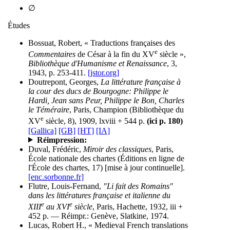
∅
Études
Bossuat, Robert, « Traductions françaises des
e
Commentaires
de César à la fin du XV
siècle »,
Bibliothèque d'Humanisme et Renaissance
, 3,
1943, p. 253-411.
[jstor.org]
Doutrepont, Georges,
La littérature française à
la cour des ducs de Bourgogne: Philippe le
Hardi, Jean sans Peur, Philippe le Bon, Charles
le Téméraire
, Paris, Champion (Bibliothèque du
e
XV
siècle, 8), 1909, lxviii + 544 p.
(ici p. 180)
[Gallica]
[GB]
[HT]
[IA]
Réimpression:
Duval, Frédéric,
Miroir des classiques
, Paris,
École nationale des chartes (Éditions en ligne de
l'École des chartes, 17) [mise à jour continuelle].
[enc.sorbonne.fr]
Flutre, Louis-Fernand,
"Li fait des Romains"
dans les littératures française et italienne du
e
e
XIII
au XVI
siècle
, Paris, Hachette, 1932, iii +
452 p. — Réimpr.: Genève, Slatkine, 1974.
Lucas, Robert H., « Medieval French translations