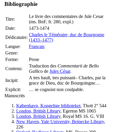
Bibliographie
Le livre des commentaires de Jule Cesar
Titre:
(ms. BnF, fr. 280, expl.)
Date:
1473-1474
Charles le Téméraire, duc de Bourgogne
Dédicataire:
(1433–1477)
Langue:
Français
Genre:
Forme:
Prose
Traduction des
Commentarii de Bello
Contenu:
Gallico
de
Jules César
.
A tres hault, tres puissant– Charles, par la
Incipit:
grace de Dieu, duc de Bourgoingne…
Explicit:
… se cognoist non coulpable.
Manuscrits
København, Kongelige biblioteket
, Thott 2° 544
London, British Library
, Egerton MS 1065
London, British Library
, Royal MS 16. G. VIII
New Haven, Yale University, Beinecke Library
,
226