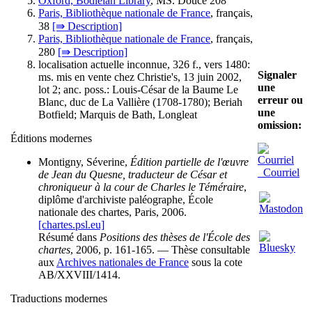
Oxford, Bodleian Library
, MS. Douce 208
Paris, Bibliothèque nationale de France
, français,
38
[⇛ Description]
Paris, Bibliothèque nationale de France
, français,
280
[⇛ Description]
localisation actuelle inconnue, 326 f., vers 1480:
Signaler
ms. mis en vente chez Christie's, 13 juin 2002,
une
lot 2
; anc. poss.: Louis-César de la Baume Le
erreur ou
Blanc, duc de La Vallière (1708-1780); Beriah
une
Botfield; Marquis de Bath, Longleat
omission:
Éditions modernes
Montigny, Séverine,
Édition partielle de l'œuvre
Courriel
de Jean du Quesne, traducteur de César et
chroniqueur à la cour de Charles le Téméraire
,
diplôme d'archiviste paléographe, École
nationale des chartes, Paris, 2006.
[chartes.psl.eu]
Résumé dans
Positions des thèses de l'École des
chartes
, 2006, p. 161-165. — Thèse consultable
aux
Archives nationales de France
sous la cote
AB/XXVIII/1414.
Traductions modernes