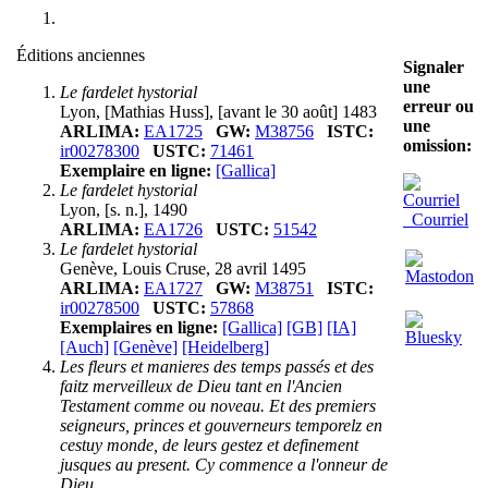
Éditions anciennes
Signaler
une
Le fardelet hystorial
erreur ou
Lyon, [Mathias Huss], [avant le 30 août] 1483
une
ARLIMA:
EA1725
GW:
M38756
ISTC:
omission:
ir00278300
USTC:
71461
Exemplaire en ligne:
[Gallica]
Le fardelet hystorial
Lyon, [s. n.], 1490
Courriel
ARLIMA:
EA1726
USTC:
51542
Le fardelet hystorial
Genève, Louis Cruse, 28 avril 1495
ARLIMA:
EA1727
GW:
M38751
ISTC:
ir00278500
USTC:
57868
Exemplaires en ligne:
[Gallica]
[GB]
[IA]
[Auch]
[Genève]
[Heidelberg]
Les fleurs et manieres des temps passés et des
faitz merveilleux de Dieu tant en l'Ancien
Testament comme ou noveau. Et des premiers
seigneurs, princes et gouverneurs temporelz en
cestuy monde, de leurs gestez et definement
jusques au present. Cy commence a l'onneur de
Dieu.