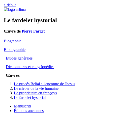
↑ début
Le fardelet hystorial
Œuvre de
Pierre Farget
Biographie
Bibliographie
Études générales
Dictionnaires et encyclopédies
Œuvres:
Le procés Belial a l'encontre de Jhesus
Le miroer de la vie humaine
Le proprietaire en françoys
Le fardelet hystorial
Manuscrits
Éditions anciennes