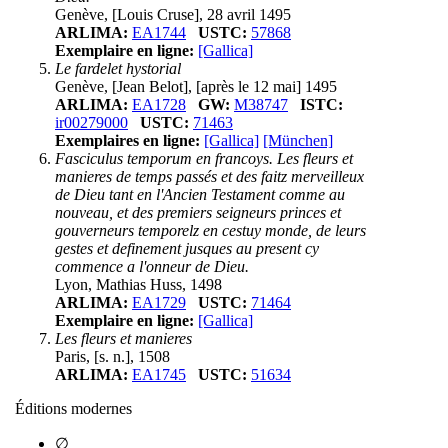
Genève, [Louis Cruse], 28 avril 1495
ARLIMA:
EA1744
USTC:
57868
Exemplaire en ligne:
[Gallica]
Le fardelet hystorial
Genève, [Jean Belot], [après le 12 mai] 1495
ARLIMA:
EA1728
GW:
M38747
ISTC:
ir00279000
USTC:
71463
Exemplaires en ligne:
[Gallica]
[München]
Fasciculus temporum en francoys. Les fleurs et
manieres de temps passés et des faitz merveilleux
de Dieu tant en l'Ancien Testament comme au
nouveau, et des premiers seigneurs princes et
gouverneurs temporelz en cestuy monde, de leurs
gestes et definement jusques au present cy
commence a l'onneur de Dieu.
Lyon, Mathias Huss, 1498
ARLIMA:
EA1729
USTC:
71464
Exemplaire en ligne:
[Gallica]
Les fleurs et manieres
Paris, [s. n.], 1508
ARLIMA:
EA1745
USTC:
51634
Éditions modernes
∅