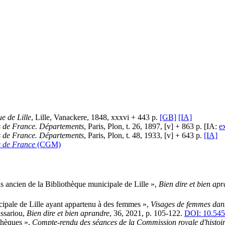
e de Lille
, Lille, Vanackere, 1848, xxxvi + 443 p.
[GB]
[IA]
es de France. Départements
, Paris, Plon, t. 26, 1897, [v] + 863 p. [IA:
e
es de France. Départements
, Paris, Plon, t. 48, 1933, [v] + 643 p.
[IA]
s de France
(CGM)
s ancien de la Bibliothèque municipale de Lille »,
Bien dire et bien ap
cipale de Lille ayant appartenu à des femmes »,
Visages de femmes dans
issariou,
Bien dire et bien aprandre
, 36, 2021, p. 105-122.
DOI: 10.545
othèques »,
Compte-rendu des séances de la Commission royale d'histoire 