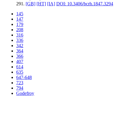
291.
[GB]
[HT]
[IA]
DOI: 10.3406/bcrh.1847.3294
145
147
179
208
316
336
342
364
366
407
614
635
647-648
723
794
Godefroy