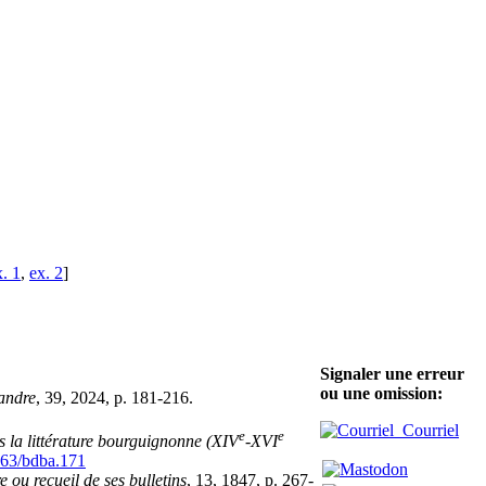
x. 1
,
ex. 2
]
Signaler une erreur
ou une omission:
randre
, 39, 2024, p. 181-216.
Courriel
e
e
 la littérature bourguignonne (XIV
‑XVI
63/bdba.171
ou recueil de ses bulletins
, 13, 1847, p. 267-