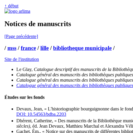
↑ début
Notices de manuscrits
[Page précédente]
/
mss
/
france
/
lille
/
bibliotheque municipale
/
Site de l'institution
Le Glay,
Catalogue descriptif des manuscrits de la Bibliothèqu
Catalogue général des manuscrits des bibliothèques publiqu
Catalogue général des manuscrits des bibliothèques publiqu
Catalogue général des manuscrits des bibliothèques publique
Études sur les fonds
Devaux, Jean, « L'historiographie bourguignonne dans le fond
DOI: 10.54563/bdba.2203
Dhérent, Catherine, « Des manuscrits de la Bibliothèque muni
siècles)
, éd. Jean Devaux, Matthieu Marchal et Alexandra Vél
Gachet, Ém., « Notice sur des manuscrits de différentes bibli