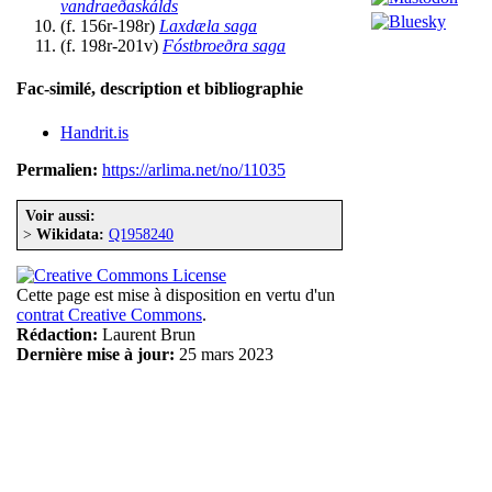
vandraeðaskálds
(f. 156r-198r)
Laxdæla saga
(f. 198r-201v)
Fóstbroeðra saga
Fac-similé, description et bibliographie
Handrit.is
Permalien:
https://arlima.net/no/11035
Voir aussi:
>
Wikidata:
Q1958240
Cette page est mise à disposition en vertu d'un
contrat Creative Commons
.
Rédaction:
Laurent Brun
Dernière mise à jour:
25 mars 2023