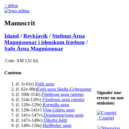
↑ début
Manuscrit
Island
/
Reykjavik
/
Stofnun Árna
Magnússonar í íslenskum fræðum
/
Safn Árna Magnússonar
Cote:
AM 132 fol.
Contenu
(f. 1r-61r)
Njáls saga
(f. 62v-99r)
Egils saga Skalla-Grímssonar
Signaler une
(f. 100r-114r)
Finnboga saga ramma
erreur ou une
(f. 114r-120v)
Finnboga saga ramma
omission:
(f. 120v-129r)
Kormáks saga
(f. 129r-141v)
Víga-Glúms saga
(f. 141v-147v)
Droplaugarsona saga
Courriel
(f. 147v-149v)
Ölkofra þáttr
(f. 149v-156r)
Hallfreðar saga