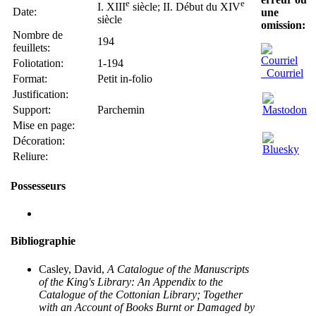
e
e
I. XIII
siècle; II. Début du XIV
Date:
une
siècle
omission:
Nombre de
194
feuillets:
Foliotation:
1-194
Courriel
Format:
Petit in-folio
Justification:
Support:
Parchemin
Mise en page:
Décoration:
Reliure:
Possesseurs
Bibliographie
Casley, David,
A Catalogue of the Manuscripts
of the King's Library: An Appendix to the
Catalogue of the Cottonian Library; Together
with an Account of Books Burnt or Damaged by