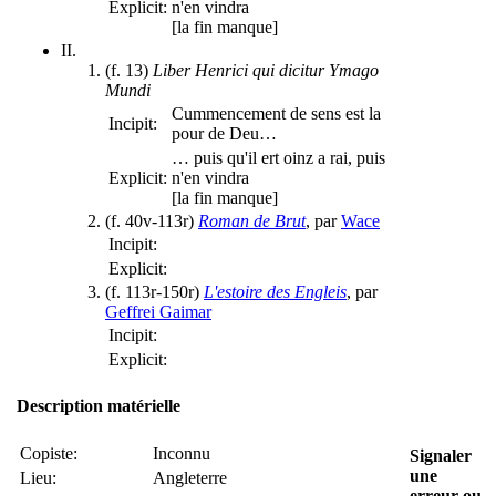
Explicit:
n'en vindra
[la fin manque]
II.
(f. 13)
Liber Henrici qui dicitur Ymago
Mundi
Cummencement de sens est la
Incipit:
pour de Deu…
… puis qu'il ert oinz a rai, puis
Explicit:
n'en vindra
[la fin manque]
(f. 40v-113r)
Roman de Brut
, par
Wace
Incipit:
Explicit:
(f. 113r-150r)
L'estoire des Engleis
, par
Geffrei Gaimar
Incipit:
Explicit:
Description matérielle
Copiste:
Inconnu
Signaler
une
Lieu:
Angleterre
erreur ou