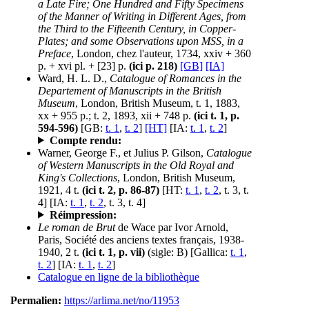
a Late Fire; One Hundred and Fifty Specimens
of the Manner of Writing in Different Ages, from
the Third to the Fifteenth Century, in Copper-
Plates; and some Observations upon MSS, in a
Preface
, London, chez l'auteur, 1734, xxiv + 360
p. + xvi pl. + [23] p.
(ici p. 218)
[GB]
[IA]
Ward, H. L. D.,
Catalogue of Romances in the
Departement of Manuscripts in the British
Museum
, London, British Museum, t. 1, 1883,
xx + 955 p.; t. 2, 1893, xii + 748 p.
(ici t. 1, p.
594-596)
[GB:
t. 1
,
t. 2
]
[HT]
[IA:
t. 1
,
t. 2
]
Compte rendu:
Warner, George F., et Julius P. Gilson,
Catalogue
of Western Manuscripts in the Old Royal and
King's Collections
, London, British Museum,
1921, 4 t.
(ici t. 2, p. 86-87)
[HT:
t. 1
,
t. 2
, t. 3, t.
4] [IA:
t. 1
,
t. 2
, t. 3, t. 4]
Réimpression:
Le roman de Brut
de Wace par Ivor Arnold,
Paris, Société des anciens textes français, 1938-
1940, 2 t.
(ici t. 1, p. vii)
(sigle: B)
[Gallica:
t. 1
,
t. 2
] [IA:
t. 1
,
t. 2
]
Catalogue en ligne de la bibliothèque
Permalien:
https://arlima.net/no/11953