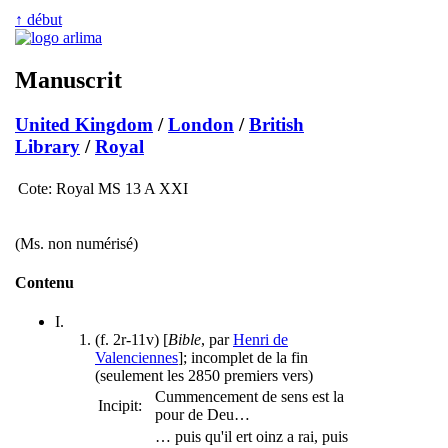
↑ début
Manuscrit
United Kingdom
/
London
/
British
Library
/
Royal
Cote:
Royal MS 13 A XXI
(Ms. non numérisé)
Contenu
I.
(f. 2r-11v) [
Bible
, par
Henri de
Valenciennes
]; incomplet de la fin
(seulement les 2850 premiers vers)
Cummencement de sens est la
Incipit:
pour de Deu…
… puis qu'il ert oinz a rai, puis