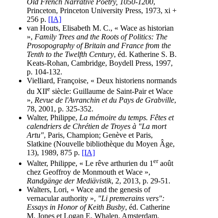
Old French Narrative Poetry, 1050-1200
,
Princeton, Princeton University Press, 1973, xi +
256 p.
[IA]
van Houts, Elisabeth M. C., « Wace as historian
»,
Family Trees and the Roots of Politics: The
Prosopography of Britain and France from the
Tenth to the Twelfth Century
, éd. Katherine S. B.
Keats-Rohan, Cambridge, Boydell Press, 1997,
p. 104-132.
Vielliard, Françoise, « Deux historiens normands
e
du XII
siècle: Guillaume de Saint-Pair et Wace
»,
Revue de l'Avranchin et du Pays de Grabville
,
78, 2001, p. 325-352.
Walter, Philippe,
La mémoire du temps. Fêtes et
calendriers de Chrétien de Troyes à "La mort
Artu"
, Paris, Champion; Genève et Paris,
Slatkine (Nouvelle bibliothèque du Moyen Âge,
13), 1989, 875 p.
[IA]
er
Walter, Philippe, « Le rêve arthurien du 1
août
chez Geoffroy de Monmouth et Wace »,
Randgänge der Mediävistik
, 2, 2013, p. 29-51.
Walters, Lori, « Wace and the genesis of
vernacular authority »,
"Li premerains vers":
Essays in Honor of Keith Busby
, éd. Catherine
M. Jones et Logan E. Whalen, Amsterdam,