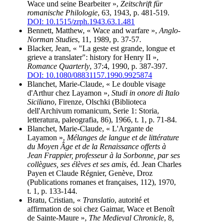
Wace und seine Bearbeiter »,
Zeitschrift für
romanische Philologie
, 63, 1943, p. 481-519.
DOI: 10.1515/zrph.1943.63.1.481
Bennett, Matthew, « Wace and warfare »,
Anglo-
Norman Studies
, 11, 1989, p. 37-57.
Blacker, Jean, « "La geste est grande, longue et
grieve a translater": history for Henry II »,
Romance Quarterly
, 37:4, 1990, p. 387-397.
DOI: 10.1080/08831157.1990.9925874
Blanchet, Marie-Claude, « Le double visage
d'Arthur chez Layamon »,
Studi in onore di Italo
Siciliano
, Firenze, Olschki (Biblioteca
dell'Archivum romanicum, Serie 1: Storia,
letteratura, paleografia, 86), 1966, t. 1, p. 71-84.
Blanchet, Marie-Claude, « L'Argante de
Layamon »,
Mélanges de langue et de littérature
du Moyen Âge et de la Renaissance offerts à
Jean Frappier, professeur à la Sorbonne, par ses
collègues, ses élèves et ses amis
, éd. Jean Charles
Payen et Claude Régnier, Genève, Droz
(Publications romanes et françaises, 112), 1970,
t. 1, p. 133-144.
Bratu, Cristian, «
Translatio
, autorité et
affirmation de soi chez Gaimar, Wace et Benoît
de Sainte-Maure »,
The Medieval Chronicle
, 8,