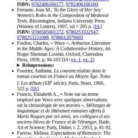
ISBN:
9782406166177
,
9782406166160
Ferrante, Joan M.,
To the Glory of Her Sex:
Women's Roles in the Composition of Medieval
Texts
, Bloomington, Indiana University Press
(Women of Letters), 1997, xii + 295 p.
[IA]
ISBN:
9780585001272
,
9780253332547
,
9780253211088
,
9786612079603
Foulon, Charles, « Wace »,
Arthurian Literature
in the Middle Ages: A Collaborative History
, éd.
Roger Sherman Loomis, Oxford, Clarendon
Press, 1959, p. 94-103 [IA:
ex. 1
,
ex. 2
]
Réimpressions:
Fourrier, Anthime,
Le courant réaliste dans le
roman courtois en France au Moyen Âge. Tome
e
I. Les débuts (XII
siècle)
, Paris, Nizet, 1960,
522 p.
[IA]
Francis, Elizabeth A., « Note sur un terme
employé par Wace avec quelques observations
sur la chronologie de ses œuvres »,
Mélanges de
linguistique et de littérature romanes offerts à
Mario Roques par ses amis, ses collègues et ses
anciens élèves de France et de l'étranger
, Bade,
Art et Science; Paris, Didier, t. 2, 1953, p. 81-92.
Furrow, Melissa,
Expectations of Romance: The