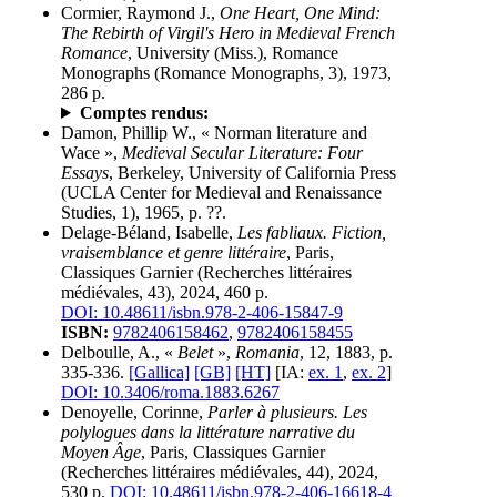
Cormier, Raymond J.,
One Heart, One Mind:
The Rebirth of Virgil's Hero in Medieval French
Romance
, University (Miss.), Romance
Monographs (Romance Monographs, 3), 1973,
286 p.
Comptes rendus:
Damon, Phillip W., « Norman literature and
Wace »,
Medieval Secular Literature: Four
Essays
, Berkeley, University of California Press
(UCLA Center for Medieval and Renaissance
Studies, 1), 1965, p. ??.
Delage-Béland, Isabelle,
Les fabliaux. Fiction,
vraisemblance et genre littéraire
, Paris,
Classiques Garnier (Recherches littéraires
médiévales, 43), 2024, 460 p.
DOI: 10.48611/isbn.978-2-406-15847-9
ISBN:
9782406158462
,
9782406158455
Delboulle, A., «
Belet
»,
Romania
, 12, 1883, p.
335-336.
[Gallica]
[GB]
[HT]
[IA:
ex. 1
,
ex. 2
]
DOI: 10.3406/roma.1883.6267
Denoyelle, Corinne,
Parler à plusieurs. Les
polylogues dans la littérature narrative du
Moyen Âge
, Paris, Classiques Garnier
(Recherches littéraires médiévales, 44), 2024,
530 p.
DOI: 10.48611/isbn.978-2-406-16618-4