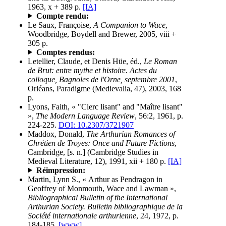
1963, x + 389 p.
[IA]
Compte rendu:
Le Saux, Françoise,
A Companion to Wace
,
Woodbridge, Boydell and Brewer, 2005, viii +
305 p.
Comptes rendus:
Letellier, Claude, et Denis Hüe, éd.,
Le Roman
de Brut: entre mythe et histoire. Actes du
colloque, Bagnoles de l'Orne, septembre 2001
,
Orléans, Paradigme (Medievalia, 47), 2003, 168
p.
Lyons, Faith, « "Clerc lisant" and "Maître lisant"
»,
The Modern Language Review
, 56:2, 1961, p.
224-225.
DOI: 10.2307/3721907
Maddox, Donald,
The Arthurian Romances of
Chrétien de Troyes: Once and Future Fictions
,
Cambridge, [s. n.] (Cambridge Studies in
Medieval Literature, 12), 1991, xii + 180 p.
[IA]
Réimpression:
Martin, Lynn S., « Arthur as Pendragon in
Geoffrey of Monmouth, Wace and Lawman »,
Bibliographical Bulletin of the International
Arthurian Society. Bulletin bibliographique de la
Société internationale arthurienne
, 24, 1972, p.
184-185.
[www]