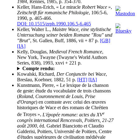
1984
, Rennes, 1985, p. 354-370.
Keller, Hans-Erich, « Le miracle
Robert Wace
»,
Zeitschrift für romanische Philologie
, 106:5-6,
1990, p. 465-466.
DOI: 10.1515/zrph.1990.106.5-6.465
Keller, Walter L.,
Maistre Wace, eine stylistische
Untersuchung seiner beiden Romane "Rou" und
"Brut"
, St. Gallen, Buff, 1886, vii + 87 p.
[GB]
[IA]
Kelly, Douglas,
Medieval French Romance
,
New York, Twayne (Twayne's World Authors
Series, 838), 1993, xxvi + 221 p.
Compte rendu:
Kowalski, Richard,
Der Conjunctiv bei Wace
,
Breslau, Koebner, 1882, 51 p.
[HT]
[IA]
Kunstmann, Pierre, « Le lexique de la chanson
de geste: étude du vocabulaire de trois chansons
(
Roland
,
Couronnement de Louis
,
Prise
d'Orange
) en contraste avec celui des œuvres
historiques de Wace et des romans de Chrétien
e
de Troyes »,
L'épopée romane: actes du XV
congrès international Rencesvals, Poitiers, 21-27
août 2000
, éd. Gabriel Bianciotto et Claudio
Galderisi, Poitiers, Université de Poitiers, Centre
d'études supérieures de civilisation médiévale