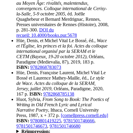
au Moyen Âge: rivalités, malentendus,
convergences. Colloque international de Cerisy-
la-Salle, 5-9 octobre 2005
, éd. Joëlle
Quaghebeur et Bernard Merdrignac, Rennes,
Presses universitaires de Rennes (Histoire), 2008,
p. 281-300.
DOI du
recueil: 10.4000/books.pur.5678
Hüe, Denis, et Michel Vital Le Bossé, éd.,
Wace
et l'Église, les princes et la foi. Actes du colloque
international organisé par la SERAM et le
CETM (Bayeux, 19-20 octobre 2012)
, Orléans,
Paradigme (Medievalia, 87), 2019, 183 p.
ISBN:
9782868783073
Hüe, Denis, Françoise Laurent, Michel Vital Le
Bossé et Laurence Mathey-Maille, éd.,
Le style
de Wace. Actes du colloque de la SERAM,
Jersey, juillet 2019
, Orléans, Paradigme, 2020,
167 p.
ISBN:
9782868785138
Huot, Sylvia,
From Song to Book: The Poetics of
Writing in Old French Lyric and Lyrical
Narrative Poetry
, Ithaca, Cornell University
Press, 1987, x + 372 p.
[cornellpress.cornell.edu]
ISBN:
9780801419225
,
9781501746666
,
9781501746673
,
9781501746680
Réimpression: