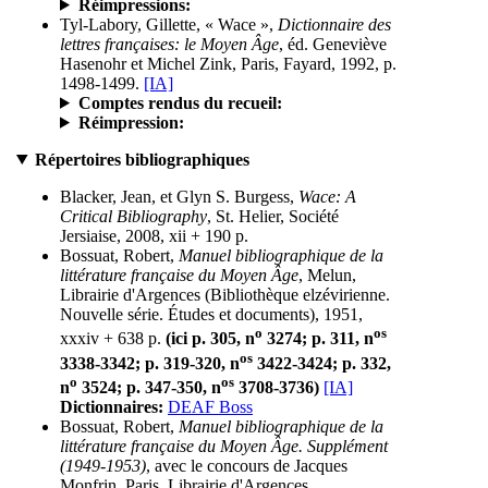
Réimpressions:
Tyl-Labory, Gillette, « Wace »,
Dictionnaire des
lettres françaises: le Moyen Âge
, éd. Geneviève
Hasenohr et Michel Zink, Paris, Fayard, 1992, p.
1498-1499.
[IA]
Comptes rendus du recueil:
Réimpression:
Répertoires bibliographiques
Blacker, Jean, et Glyn S. Burgess,
Wace: A
Critical Bibliography
, St. Helier, Société
Jersiaise, 2008, xii + 190 p.
Bossuat, Robert,
Manuel bibliographique de la
littérature française du Moyen Âge
, Melun,
Librairie d'Argences (Bibliothèque elzévirienne.
Nouvelle série. Études et documents), 1951,
o
os
xxxiv + 638 p.
(ici p. 305, n
3274; p. 311, n
os
3338-3342; p. 319-320, n
3422-3424; p. 332,
o
os
n
3524; p. 347-350, n
3708-3736)
[IA]
Dictionnaires:
DEAF Boss
Bossuat, Robert,
Manuel bibliographique de la
littérature française du Moyen Âge. Supplément
(1949-1953)
, avec le concours de Jacques
Monfrin, Paris, Librairie d'Argences