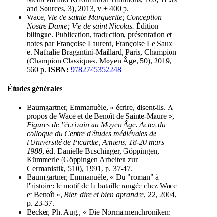
and Sources, 3), 2013, v + 400 p.
Wace,
Vie de sainte Marguerite; Conception
Nostre Dame; Vie de saint Nicolas.
Édition
bilingue. Publication, traduction, présentation et
notes par Françoise Laurent, Françoise Le Saux
et Nathalie Bragantini-Maillard, Paris, Champion
(Champion Classiques. Moyen Âge, 50), 2019,
560 p.
ISBN:
9782745352248
Études générales
Baumgartner, Emmanuèle, « écrire, disent-ils. À
propos de Wace et de Benoît de Sainte-Maure »,
Figures de l'écrivain au Moyen Âge. Actes du
colloque du Centre d'études médiévales de
l'Université de Picardie, Amiens, 18-20 mars
1988
, éd. Danielle Buschinger, Göppingen,
Kümmerle (Göppingen Arbeiten zur
Germanistik, 510), 1991, p. 37-47.
Baumgartner, Emmanuèle, « Du "roman" à
l'histoire: le motif de la bataille rangée chez Wace
et Benoît »,
Bien dire et bien aprandre
, 22, 2004,
p. 23-37.
Becker, Ph. Aug., « Die Normannenchroniken: