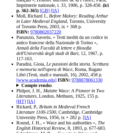
Imprimerie nationale, t. 33, 1906, p. 328-458.
(ici
p. 362-365)
[GB]
[IA]
Moll, Richard J.,
Before Malory: Reading Arthur
in Later Medieval England
, Toronto, University
of Toronto Press, 2003, ix + 368 p.
ISBN:
9780802037220
Panunzio, Saverio, « Testi inediti da un codice in
antico francese della Nazionale di Torino »,
Annali della Facoltà di lettere e filosofia
dell'Università degli studi di Bari
, 12, 1967, p.
117-163.
Paradisi, Gioia,
Le passioni della storia. Scrittura
e memoria nell'opera di Wace
, Roma, Bagato
Libri (Testi, studi e manuali, 16), 2002, 458 p.
[www.academia.edu]
ISBN:
9788878061330
Compte rendu:
Philpot, J. H.,
Maistre Wace: A Pioneer in Two
Literatures
, London, Methuen, 1925, 155 p.
[HT]
[IA]
Rickard, P.,
Britain in Medieval French
Literature 1100-1500
, Cambridge, Cambridge
University Press, 1956, ix + 282 p.
[IA]
Round, J. H., « Wace and his authorities »,
The
English Historical Review
, 8, 1893, p. 677-683.