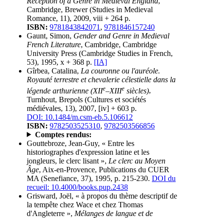
Reception of a Genre in Medieval England
,
Cambridge, Brewer (Studies in Medieval
Romance, 11), 2009, viii + 264 p.
ISBN:
9781843842071
,
9781846157240
Gaunt, Simon,
Gender and Genre in Medieval
French Literature
, Cambridge, Cambridge
University Press (Cambridge Studies in French,
53), 1995, x + 368 p.
[IA]
Gîrbea, Catalina,
La couronne ou l'auréole.
Royauté terrestre et chevalerie célestielle dans la
e
e
légende arthurienne (XII
–XIII
siècles)
,
Turnhout, Brepols (Cultures et sociétés
médiévales, 13), 2007, [iv] + 603 p.
DOI: 10.1484/m.csm-eb.5.106612
ISBN:
9782503525310
,
9782503566856
Comptes rendus:
Gouttebroze, Jean-Guy, « Entre les
historiographes d'expression latine et les
jongleurs, le clerc lisant »,
Le clerc au Moyen
Âge
, Aix-en-Provence, Publications du CUER
MA (Senefiance, 37), 1995, p. 215-230.
DOI du
recueil: 10.4000/books.pup.2438
Grisward, Joël, « à propos du thème descriptif de
la tempête chez Wace et chez Thomas
d'Angleterre »,
Mélanges de langue et de