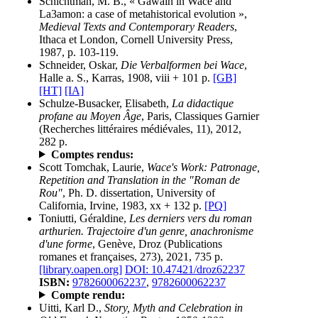
Schichtman, M. B., « Gawain in Wace and
La3amon: a case of metahistorical evolution »,
Medieval Texts and Contemporary Readers
,
Ithaca et London, Cornell University Press,
1987, p. 103-119.
Schneider, Oskar,
Die Verbalformen bei Wace
,
Halle a. S., Karras, 1908, viii + 101 p.
[GB]
[HT]
[IA]
Schulze-Busacker, Elisabeth,
La didactique
profane au Moyen Âge
, Paris, Classiques Garnier
(Recherches littéraires médiévales, 11), 2012,
282 p.
Comptes rendus:
Scott Tomchak, Laurie,
Wace's Work: Patronage,
Repetition and Translation in the "Roman de
Rou"
, Ph. D. dissertation, University of
California, Irvine, 1983, xx + 132 p.
[PQ]
Toniutti, Géraldine,
Les derniers vers du roman
arthurien. Trajectoire d'un genre, anachronisme
d'une forme
, Genève, Droz (Publications
romanes et françaises, 273), 2021, 735 p.
[library.oapen.org]
DOI: 10.47421/droz62237
ISBN:
9782600062237
,
9782600062237
Compte rendu:
Uitti, Karl D.,
Story, Myth and Celebration in