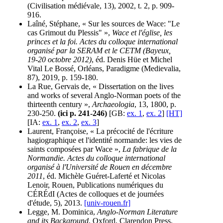
(Civilisation médiévale, 13), 2002, t. 2, p. 909-
916.
Laîné, Stéphane, « Sur les sources de Wace: "Le
cas Grimout du Plessis" »,
Wace et l'église, les
princes et la foi. Actes du colloque international
organisé par la SERAM et le CETM (Bayeux,
19-20 octobre 2012)
, éd. Denis Hüe et Michel
Vital Le Bossé, Orléans, Paradigme (Medievalia,
87), 2019, p. 159-180.
La Rue, Gervais de, « Dissertation on the lives
and works of several Anglo-Norman poets of the
thirteenth century »,
Archaeologia
, 13, 1800, p.
230-250.
(ici p. 241-246)
[GB:
ex. 1
,
ex. 2
]
[HT]
[IA:
ex. 1
,
ex. 2
,
ex. 3
]
Laurent, Françoise, « La précocité de l'écriture
hagiographique et l'identité normande: les vies de
saints composées par Wace »,
La fabrique de la
Normandie. Actes du colloque international
organisé à l'Université de Rouen en décembre
2011
, éd. Michèle Guéret-Laferté et Nicolas
Lenoir, Rouen, Publications numériques du
CÉRÉdI (Actes de colloques et de journées
d'étude, 5), 2013.
[univ-rouen.fr]
Legge, M. Dominica,
Anglo-Norman Literature
and its Background
, Oxford, Clarendon Press,