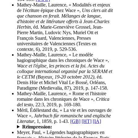
Mathey-Maille, Laurence, « Modalités et enjeux
de l'écriture épique chez Wace »,
Uns clers ait dit
que chanson en ferait. Mélanges de langue,
d'histoire et de littérature offerts à Jean-Charles
Herbin
, éd. Marie-Geneviève Grossel, Jean-
Pierre Martin, Ludovic Nys, Muriel Ott et
François Suard, Valenciennes, Presses
universitaires de Valenciennes (Textes en
contexte, 6), 2019, p. 529-536.
Mathey-Maille, Laurence, « Le modèle
hagiographique dans les chroniques de Wace »,
Wace et l'église, les princes et la foi. Actes du
colloque international organisé par la SERAM et
le CETM (Bayeux, 19-20 octobre 2012)
, éd.
Denis Hüe et Michel Vital Le Bossé, Orléans,
Paradigme (Medievalia, 87), 2019, p. 147-158.
Mathey-Maille, Laurence, « Rome et l'histoire
romaine dans les chroniques de Wace »,
Critica
del testo
, 22:3, 2019, p. 169-180.
Méril, Édélestand du, « La vie et les ouvrages de
Wace »,
Jahrbuch für romanische und englische
Literatur
, 1, 1859, p. 1-43.
[GB]
[HT]
[IA]
Réimpression:
Meyer, Paul, « Légendes hagiographiques en
français »,
Histoire littéraire de la France
, Paris,