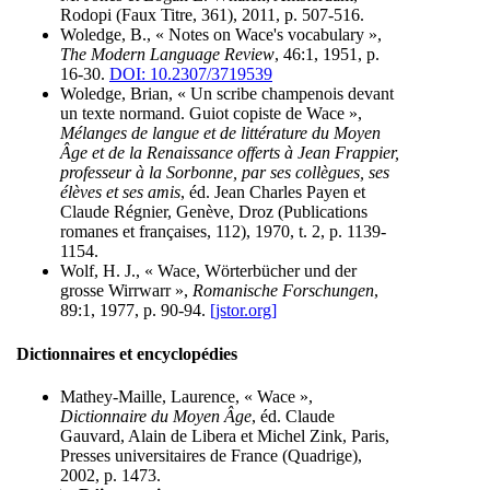
Rodopi (Faux Titre, 361), 2011, p. 507-516.
Woledge, B., « Notes on Wace's vocabulary »,
The Modern Language Review
, 46:1, 1951, p.
16-30.
DOI: 10.2307/3719539
Woledge, Brian, « Un scribe champenois devant
un texte normand. Guiot copiste de Wace »,
Mélanges de langue et de littérature du Moyen
Âge et de la Renaissance offerts à Jean Frappier,
professeur à la Sorbonne, par ses collègues, ses
élèves et ses amis
, éd. Jean Charles Payen et
Claude Régnier, Genève, Droz (Publications
romanes et françaises, 112), 1970, t. 2, p. 1139-
1154.
Wolf, H. J., « Wace, Wörterbücher und der
grosse Wirrwarr »,
Romanische Forschungen
,
89:1, 1977, p. 90-94.
[jstor.org]
Dictionnaires et encyclopédies
Mathey-Maille, Laurence, « Wace »,
Dictionnaire du Moyen Âge
, éd. Claude
Gauvard, Alain de Libera et Michel Zink, Paris,
Presses universitaires de France (Quadrige),
2002, p. 1473.