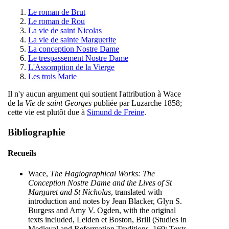
Le roman de Brut
Le roman de Rou
La vie de saint Nicolas
La vie de sainte Marguerite
La conception Nostre Dame
Le trespassement Nostre Dame
L'Assomption de la Vierge
Les trois Marie
Il n'y aucun argument qui soutient l'attribution à Wace
de la
Vie de saint Georges
publiée par Luzarche 1858;
cette vie est plutôt due à
Simund de Freine
.
Bibliographie
Recueils
Wace,
The Hagiographical Works: The
Conception Nostre Dame and the Lives of St
Margaret and St Nicholas
, translated with
introduction and notes by Jean Blacker, Glyn S.
Burgess and Amy V. Ogden, with the original
texts included, Leiden et Boston, Brill (Studies in
Medieval and Reformation Traditions, 169; Texts