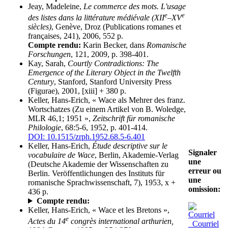
Jeay, Madeleine,
Le commerce des mots. L'usage
e
e
des listes dans la littérature médiévale (XII
–XV
siècles)
, Genève, Droz (Publications romanes et
françaises, 241), 2006, 552 p.
Compte rendu:
Karin Becker, dans
Romanische
Forschungen
, 121, 2009, p. 398-401.
Kay, Sarah,
Courtly Contradictions: The
Emergence of the Literary Object in the Twelfth
Century
, Stanford, Stanford University Press
(Figurae), 2001, [xiii] + 380 p.
Keller, Hans-Erich, « Wace als Mehrer des franz.
Wortschatzes (Zu einem Artikel von B. Woledge,
MLR 46,1; 1951 »,
Zeitschrift für romanische
Philologie
, 68:5-6, 1952, p. 401-414.
DOI: 10.1515/zrph.1952.68.5-6.401
Keller, Hans-Erich,
Étude descriptive sur le
Signaler
vocabulaire de Wace
, Berlin, Akademie-Verlag
une
(Deutsche Akademie der Wissenschaften zu
erreur ou
Berlin. Veröffentlichungen des Instituts für
une
romanische Sprachwissenschaft, 7), 1953, x +
omission:
436 p.
Compte rendu:
Keller, Hans-Erich, « Wace et les Bretons »,
e
Actes du 14
congrès international arthurien,
Courriel