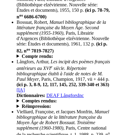
(Bibliothèque elzévirienne. Nouvelle série:
Études et documents), 1955, 150 p.
(ici p. 78-79,
os
n
6686-6700)
Bossuat, Robert,
Manuel bibliographique de la
littérature française du Moyen Âge. Second
supplément (1955-1960)
, Paris, Librairie
d'Argences (Bibliothèque elzévirienne. Nouvelle
série: Études et documents), 1961, 132 p.
(ici p.
os
82, n
7819-7827)
Compte rendu:
Långfors, Arthur,
Les incipit des poèmes français
e
antérieurs au XVI
siècle. Répertoire
bibliographique établi à l'aide de notes de M.
Paul Meyer
, Paris, Champion, 1917, vii + 444 p.
(ici p. 3, 8-9, 12, 117, 145, 252, 339-340 et 363)
[IA]
Dictionnaires:
DEAF LångforsInc
Comptes rendus:
Réimpression:
Vielliard, Françoise, et Jacques Monfrin,
Manuel
bibliographique de la littérature française du
Moyen Âge de Robert Bossuat. Troisième
supplément (1960-1980)
, Paris, Centre national
o
de la recherche scientifique, t. 1, 1988, p. 239, n