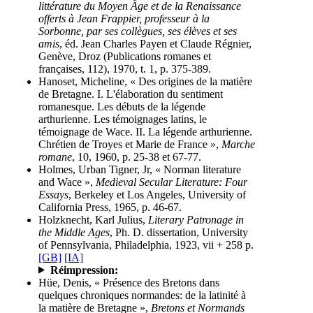
littérature du Moyen Âge et de la Renaissance
offerts à Jean Frappier, professeur à la
Sorbonne, par ses collègues, ses élèves et ses
amis
, éd. Jean Charles Payen et Claude Régnier,
Genève, Droz (Publications romanes et
françaises, 112), 1970, t. 1, p. 375-389.
Hanoset, Micheline, « Des origines de la matière
de Bretagne. I. L'élaboration du sentiment
romanesque. Les débuts de la légende
arthurienne. Les témoignages latins, le
témoignage de Wace. II. La légende arthurienne.
Chrétien de Troyes et Marie de France »,
Marche
romane
, 10, 1960, p. 25-38 et 67-77.
Holmes, Urban Tigner, Jr, « Norman literature
and Wace »,
Medieval Secular Literature: Four
Essays
, Berkeley et Los Angeles, University of
California Press, 1965, p. 46-67.
Holzknecht, Karl Julius,
Literary Patronage in
the Middle Ages
, Ph. D. dissertation, University
of Pennsylvania, Philadelphia, 1923, vii + 258 p.
[GB]
[IA]
Réimpression:
Hüe, Denis, « Présence des Bretons dans
quelques chroniques normandes: de la latinité à
la matière de Bretagne »,
Bretons et Normands