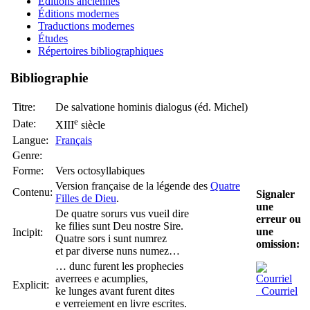
Éditions anciennes
Éditions modernes
Traductions modernes
Études
Répertoires bibliographiques
Bibliographie
Titre:
De salvatione hominis dialogus (éd. Michel)
e
Date:
XIII
siècle
Langue:
Français
Genre:
Forme:
Vers octosyllabiques
Version française de la légende des
Quatre
Contenu:
Signaler
Filles de Dieu
.
une
De quatre sorurs vus vueil dire
erreur ou
ke filies sunt Deu nostre Sire.
une
Incipit:
Quatre sors i sunt numrez
omission:
et par diverse nuns numez…
… dunc furent les prophecies
averrees e acumplies,
Explicit:
ke lunges avant furent dites
Courriel
e verreiement en livre escrites.