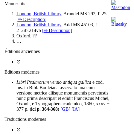
Manuscrits
London, British Library
, Arundel MS 292, f. 25
[⇛ Description]
London, British Library
, Add MS 45103, f.
212rb-214vb
[⇛ Description]
Oxford, ??
…
Éditions anciennes
∅
Éditions modernes
Libri Psalmorum versio antiqua gallica
e cod.
ms. in Bibl. Bodleiana asservato una cum
versione metrica aliisque monumentis pervetustis
nunc prima descripsit et edidit Franciscus Michel,
Oxonii, e Typographeo academico, 1860, xxxv +
377 p.
(ici p. 364-368)
[GB]
[IA]
Traductions modernes
∅