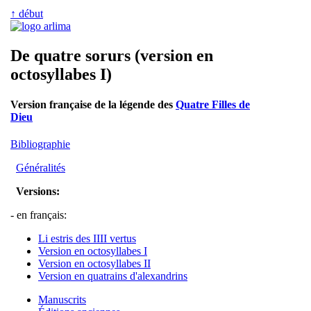
↑ début
De quatre sorurs (version en
octosyllabes I)
Version française de la légende des
Quatre Filles de
Dieu
Bibliographie
Généralités
Versions:
- en français:
Li estris des IIII vertus
Version en octosyllabes I
Version en octosyllabes II
Version en quatrains d'alexandrins
Manuscrits