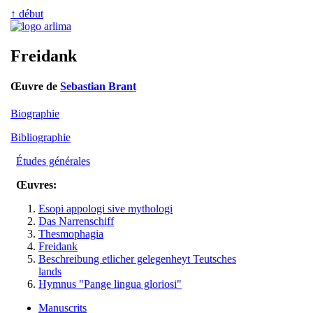
↑ début
Freidank
Œuvre de
Sebastian Brant
Biographie
Bibliographie
Études générales
Œuvres:
Esopi appologi sive mythologi
Das Narrenschiff
Thesmophagia
Freidank
Beschreibung etlicher gelegenheyt Teutsches
lands
Hymnus "Pange lingua gloriosi"
Manuscrits