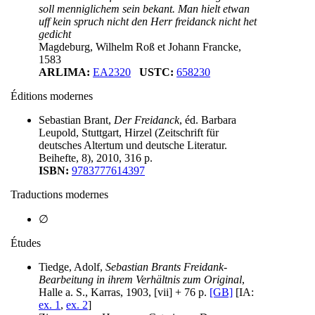
soll menniglichem sein bekant. Man hielt etwan
uff kein spruch nicht den Herr freidanck nicht het
gedicht
Magdeburg, Wilhelm Roß et Johann Francke,
1583
ARLIMA:
EA2320
USTC:
658230
Éditions modernes
Sebastian Brant,
Der Freidanck
, éd. Barbara
Leupold, Stuttgart, Hirzel (Zeitschrift für
deutsches Altertum und deutsche Literatur.
Beihefte, 8), 2010, 316 p.
ISBN:
9783777614397
Traductions modernes
∅
Études
Tiedge, Adolf,
Sebastian Brants Freidank-
Bearbeitung in ihrem Verhältnis zum Original
,
Halle a. S., Karras, 1903, [vii] + 76 p.
[GB]
[IA:
ex. 1
,
ex. 2
]