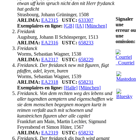
etwan uff kein spruch nicht den nit Herr frydanck
hat gedicht
Strasbourg, Johann Grüninger, 1508
Signaler
ARLIMA:
EA2315
USTC:
633307
une
Exemplaires en ligne:
[GB]
[IA]
[München]
erreur ou
Freidank
une
Augsburg, Johann II Schönsperger, 1513
omission:
ARLIMA:
EA2316
USTC:
658233
Freidanck
Worms, Sebastian Wagner, 1538
ARLIMA:
EA2317
USTC:
658229
Courriel
Freidanck. Der freidanck new mit figuren, fügt
pfaffen, adel, leyen, buren
Worms, Sebastian Wagner, 1539
ARLIMA:
EA2318
USTC:
658231
Exemplaires en ligne:
[Halle]
[München]
Freidanck. Von dem rechten weg des lebens und
aller tugendten aemptern und eigenschafften wie
sie dem menschen begegnen moegen kurtz in
reimen verfaßt auch mit schoenen und
kunstreichen figuren uber alle capitel
Frankfurt am Main, Martin Lechler, Sigmund
Feyerabend et Simon Hüter, 1567
ARLIMA:
EA2319
USTC:
658232
Freidanck. Der freidanck dis buch wird genant