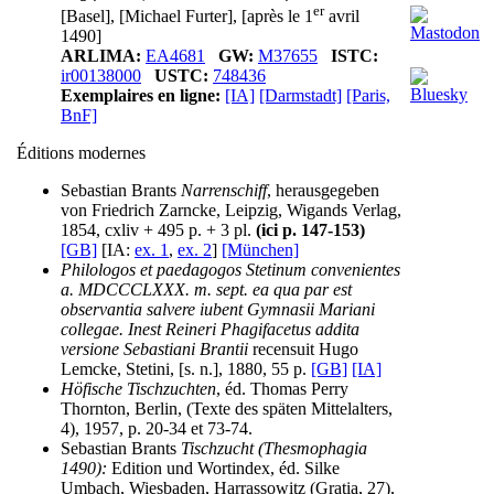
er
[Basel], [Michael Furter], [après le 1
avril
1490]
ARLIMA:
EA4681
GW:
M37655
ISTC:
ir00138000
USTC:
748436
Exemplaires en ligne:
[IA]
[Darmstadt]
[Paris,
BnF]
Éditions modernes
Sebastian Brants
Narrenschiff
, herausgegeben
von Friedrich Zarncke, Leipzig, Wigands Verlag,
1854, cxliv + 495 p. + 3 pl.
(ici p. 147-153)
[GB]
[IA:
ex. 1
,
ex. 2
]
[München]
Philologos et paedagogos Stetinum convenientes
a. MDCCCLXXX. m. sept. ea qua par est
observantia salvere iubent Gymnasii Mariani
collegae. Inest Reineri Phagifacetus addita
versione Sebastiani Brantii
recensuit Hugo
Lemcke, Stetini, [s. n.], 1880, 55 p.
[GB]
[IA]
Höfische Tischzuchten
, éd. Thomas Perry
Thornton, Berlin, (Texte des späten Mittelalters,
4), 1957, p. 20-34 et 73-74.
Sebastian Brants
Tischzucht (Thesmophagia
1490):
Edition und Wortindex, éd. Silke
Umbach, Wiesbaden, Harrassowitz (Gratia, 27),