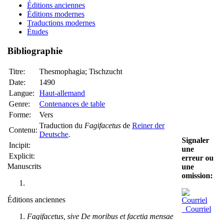
Éditions anciennes
Éditions modernes
Traductions modernes
Études
Bibliographie
Titre:
Thesmophagia; Tischzucht
Date:
1490
Langue:
Haut-allemand
Genre:
Contenances de table
Forme:
Vers
Traduction du
Fagifacetus
de
Reiner der
Contenu:
Deutsche
.
Signaler
Incipit:
une
Explicit:
erreur ou
Manuscrits
une
omission:
Éditions anciennes
Courriel
Fagifacetus, sive De moribus et facetia mensae