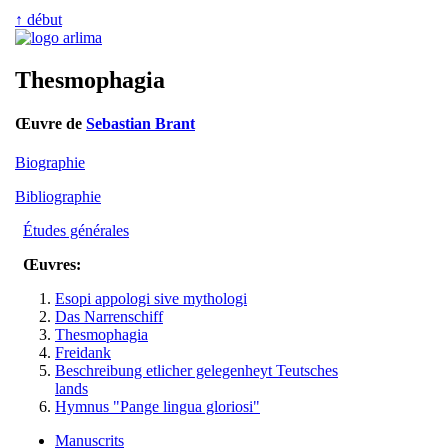
↑ début
Thesmophagia
Œuvre de
Sebastian Brant
Biographie
Bibliographie
Études générales
Œuvres:
Esopi appologi sive mythologi
Das Narrenschiff
Thesmophagia
Freidank
Beschreibung etlicher gelegenheyt Teutsches
lands
Hymnus "Pange lingua gloriosi"
Manuscrits