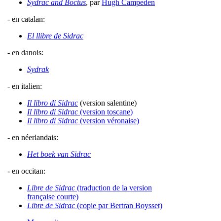
Sydrac and Boctus
, par
Hugh Campeden
- en catalan:
El llibre de Sidrac
- en danois:
Sydrak
- en italien:
Il libro di Sidrac
(version salentine)
Il libro di Sidrac
(version toscane)
Il libro di Sidrac
(version véronaise)
- en néerlandais:
Het boek van Sidrac
- en occitan:
Libre de Sidrac
(traduction de la version
française courte)
Libre de Sidrac
(copie par Bertran Boysset)