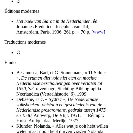
∅
Éditions modernes
Het boek van Sidrac in de Nederlanden
, éd.
Johannes Fredericus Josephus van Tol,
Amsterdam, Paris, 1936, 261 p. + 70 p.
[www]
Traductions modernes
∅
Études
Besamusca, Bart, et G. Sonnemans, « 11 Sidrac
»,
De crumen diet volc niet eten en mochte.
Nederlandse beschouwingen over vertalen tot
1550
, 's-Gravenhage, Stichting Bibliographia
Neerlandica (Vertaalhistorie, 6), 1999.
Debaene, Luc, « Sydrac »,
De Nederlandse
volksboeken: ontstaan en geschiedenis van de
Nederlandse prozaromans, gedrukt tussen 1475
en 1540
, Antwerp, De Vlijt, 1951. — Réimpr.:
Hulst, Antiquariaat Merlijn, 1977.
Klunder, Nolanda, « Alles wat je ooit hebt willen
weten maar nooit hebt durven vragen Nolanda