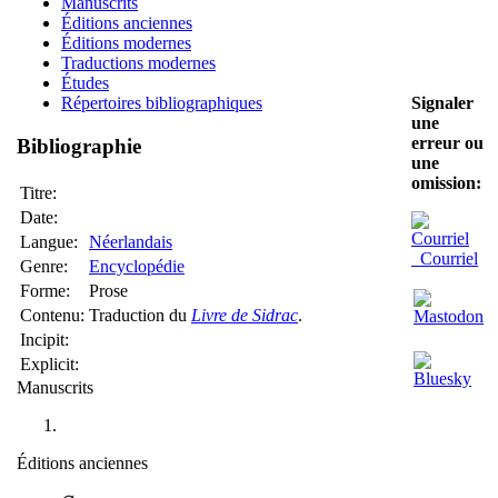
Manuscrits
Éditions anciennes
Éditions modernes
Traductions modernes
Études
Signaler
Répertoires bibliographiques
une
erreur ou
Bibliographie
une
omission:
Titre:
Date:
Langue:
Néerlandais
Courriel
Genre:
Encyclopédie
Forme:
Prose
Contenu:
Traduction du
Livre de Sidrac
.
Incipit:
Explicit:
Manuscrits
Éditions anciennes