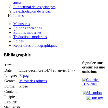
armas
El doctrinal de los principes
La exhortación de la paz
Lettres
Manuscrits
Éditions anciennes
Éditions modernes
Traductions modernes
Études
Répertoires bibliographiques
Bibliographie
Signaler une
Titre:
erreur ou une
Date:
Entre décembre 1474 et janvier 1477
omission:
Langue:
Espagnol
Genre:
Miroir des princes
Courriel
Forme:
Prose
Contenu:
Incipit:
Explicit:
Manuscrits