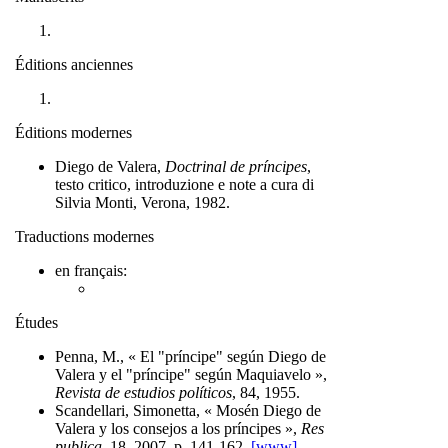
Éditions anciennes
Éditions modernes
Diego de Valera,
Doctrinal de príncipes
,
testo critico, introduzione e note a cura di
Silvia Monti, Verona, 1982.
Traductions modernes
en français:
Études
Penna, M., « El "príncipe" según Diego de
Valera y el "príncipe" según Maquiavelo »,
Revista de estudios políticos
, 84, 1955.
Scandellari, Simonetta, « Mosén Diego de
Valera y los consejos a los príncipes »,
Res
publica
, 18, 2007, p. 141-162.
[www]