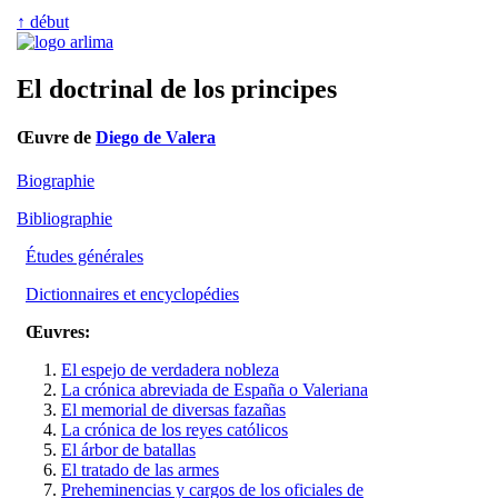
↑ début
El doctrinal de los principes
Œuvre de
Diego de Valera
Biographie
Bibliographie
Études générales
Dictionnaires et encyclopédies
Œuvres:
El espejo de verdadera nobleza
La crónica abreviada de España o Valeriana
El memorial de diversas fazañas
La crónica de los reyes católicos
El árbor de batallas
El tratado de las armes
Preheminencias y cargos de los oficiales de