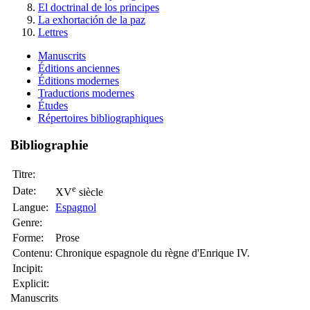
El doctrinal de los principes
La exhortación de la paz
Lettres
Manuscrits
Éditions anciennes
Éditions modernes
Traductions modernes
Études
Répertoires bibliographiques
Bibliographie
Titre:
e
Date:
XV
siècle
Langue:
Espagnol
Genre:
Forme:
Prose
Contenu:
Chronique espagnole du règne d'Enrique IV.
Incipit:
Explicit:
Manuscrits