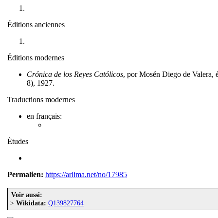
Éditions anciennes
Éditions modernes
Crónica de los Reyes Católicos
, por Mosén Diego de Valera, é
8), 1927.
Traductions modernes
en français:
Études
Permalien:
https://arlima.net/no/17985
Voir aussi:
>
Wikidata:
Q139827764