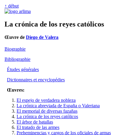
↑ début
La crónica de los reyes católicos
Œuvre de
Diego de Valera
Biographie
Bibliographie
Études générales
Dictionnaires et encyclopédies
Œuvres:
El espejo de verdadera nobleza
La crónica abreviada de España o Valeriana
El memorial de diversas fazañas
La crónica de los reyes católicos
El árbor de batallas
El tratado de las armes
Preheminencias y cargos de los oficiales de armas