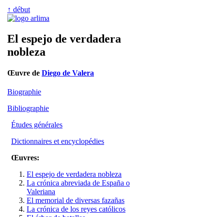
↑ début
El espejo de verdadera
nobleza
Œuvre de
Diego de Valera
Biographie
Bibliographie
Études générales
Dictionnaires et encyclopédies
Œuvres:
El espejo de verdadera nobleza
La crónica abreviada de España o
Valeriana
El memorial de diversas fazañas
La crónica de los reyes católicos