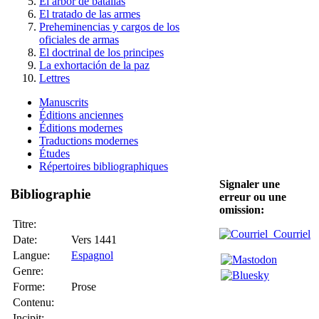
El árbor de batallas
El tratado de las armes
Preheminencias y cargos de los
oficiales de armas
El doctrinal de los principes
La exhortación de la paz
Lettres
Manuscrits
Éditions anciennes
Éditions modernes
Traductions modernes
Études
Répertoires bibliographiques
Signaler une
Bibliographie
erreur ou une
omission:
Titre:
Courriel
Date:
Vers 1441
Langue:
Espagnol
Genre:
Forme:
Prose
Contenu:
Incipit: