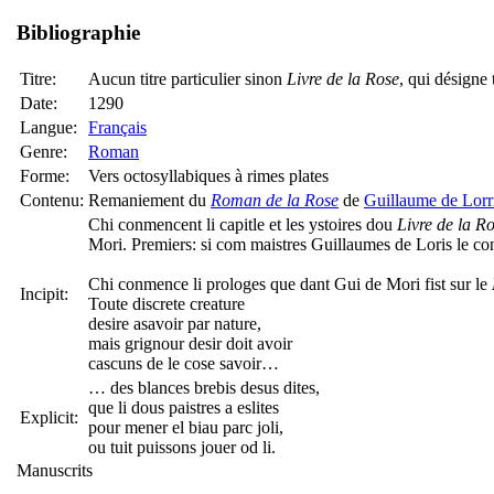
Bibliographie
Titre:
Aucun titre particulier sinon
Livre de la Rose
, qui désigne 
Date:
1290
Langue:
Français
Genre:
Roman
Forme:
Vers octosyllabiques à rimes plates
Contenu:
Remaniement du
Roman de la Rose
de
Guillaume de Lorr
Chi conmencent li capitle et les ystoires dou
Livre de la R
Mori. Premiers: si com maistres Guillaumes de Loris le 
Chi conmence li prologes que dant Gui de Mori fist sur le
Incipit:
Toute discrete creature
desire asavoir par nature,
mais grignour desir doit avoir
cascuns de le cose savoir…
… des blances brebis desus dites,
que li dous paistres a eslites
Explicit:
pour mener el biau parc joli,
ou tuit puissons jouer od li.
Manuscrits