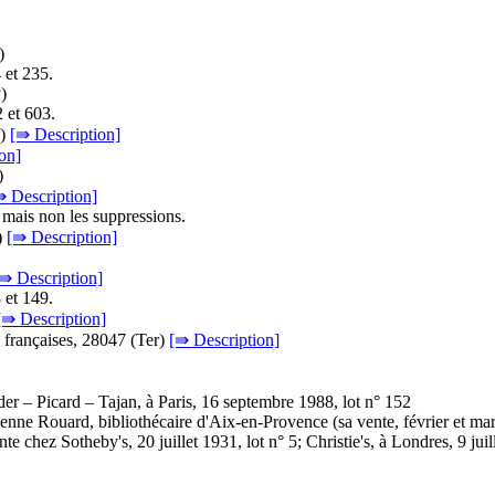
)
 et 235.
y
)
2 et 603.
)
[⇛ Description]
on]
)
⇛ Description]
 mais non les suppressions.
)
[⇛ Description]
⇛ Description]
 et 149.
[⇛ Description]
s françaises, 28047 (
Ter
)
[⇛ Description]
der – Picard – Tajan, à Paris, 16 septembre 1988, lot n° 152
ienne Rouard, bibliothécaire d'Aix-en-Provence (sa vente, février et ma
nte chez Sotheby's, 20 juillet 1931, lot n° 5; Christie's, à Londres, 9 j