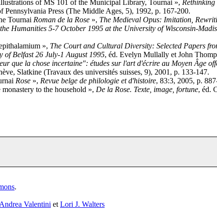
illustrations of MS 101 of the Municipal Library, Tournai »,
Rethinking
of Pennsylvania Press (The Middle Ages, 5), 1992, p. 167-200.
the Tournai
Roman de la Rose
»,
The Medieval Opus: Imitation, Rewriti
in the Humanities 5-7 October 1995 at the University of Wisconsin-Madi
 epithalamium »,
The Court and Cultural Diversity: Selected Papers fro
ty of Belfast 26 July-1 August 1995
, éd. Evelyn Mullally et John Thom
eur que la chose incertaine": études sur l'art d'écrire au Moyen Âge off
nève, Slatkine (Travaux des universités suisses, 9), 2001, p. 133-147.
ournai
Rose
»,
Revue belge de philologie et d'histoire
, 83:3, 2005, p. 88
e monastery to the household »,
De la Rose. Texte, image, fortune
, éd. 
mmons
.
Andrea Valentini
et
Lori J. Walters