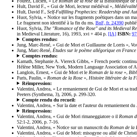
Fourez, Lucien, « Le
Roman de la rose
de la Bibliothèque de l
Hult, David F., « Gui de Mori, lecteur médiéval »,
Médiévalité
Hult, David F.,
Self-Fulfilling Prophecies: Readership and Au
Huot, Sylvia, « Notice sur les fragments poétiques dans un m
Le fragment non identifié à la fin du ms.
BnF, fr. 24390
publié
Huot, Sylvia,
The "Romance of the Rose" and its Medieval Rea
in Medieval Literature, 16), 1993, xvi + 404 p.
[IA]
ISBN:
97
Comptes rendus:
Jung, Marc-René, « Gui de Mori et Guillaume de Lorris »,
Vo
Jung, Marc-René,
Études sur le poème allégorique en Franc
Comptes rendus:
Kamath, Stephanie A. Viereck Gibbs, « French poetic continua
Hélène Miller, New York, Modern Language Association of Am
Langlois, Ernest, « Gui de Mori et le
Roman de la rose
»,
Bibl
Paris, Paulin, «
Roman de la Rose
»,
Histoire littéraire de la 
Réimpression:
Valentini, Andrea, « Le remaniement de Gui de Mori et sa trad
Peeters (Synthema, 3), 2006, p. 299-320.
Compte rendu du recueil:
Valentini, Andrea, « Sur la date et l'auteur du remaniement du
Réimpression:
Valentini, Andrea, « Gui de Mori rimaneggiatore o il
Roman de
52:1-2, 2006, p. 7-16.
Valentini, Andrea, « Notice sur un manuscrit du
Roman de la 
Valentini, Andrea, « Gui de Mori: misogyne ou allié de Christ