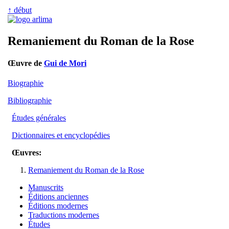
↑ début
Remaniement du Roman de la Rose
Œuvre de
Gui de Mori
Biographie
Bibliographie
Études générales
Dictionnaires et encyclopédies
Œuvres:
Remaniement du Roman de la Rose
Manuscrits
Éditions anciennes
Éditions modernes
Traductions modernes
Études