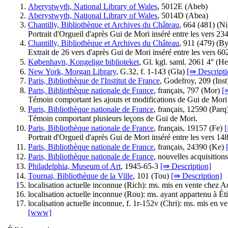
Aberystwyth, National Library of Wales
, 5012E (
Abeb
)
Aberystwyth, National Library of Wales
, 5014D (
Abea
)
Chantilly, Bibliothèque et Archives du Château
, 664 (481) (
Ni
Portrait d'Orgueil d'après Gui de Mori inséré entre les vers 234
Chantilly, Bibliothèque et Archives du Château
, 911 (479) (
B
Extrait de 26 vers d'après Gui de Mori inséré entre les vers 60
København, Kongelige biblioteket
, Gl. kgl. saml. 2061 4° (
He
New York, Morgan Library
, G.32, f. 1-143 (
Gla
)
[⇛ Descripti
Paris, Bibliothèque de l'Institut de France
, Godefroy, 209 (
Inst
Paris, Bibliothèque nationale de France
, français, 797 (
Mor
)
[
Témoin comportant les ajouts et modifications de Gui de Mori
Paris, Bibliothèque nationale de France
, français, 12590 (
Parq
Témoin comportant plusieurs leçons de Gui de Mori.
Paris, Bibliothèque nationale de France
, français, 19157 (
Fe
)
[
Portrait d'Orgueil d'après Gui de Mori inséré entre les vers 148
Paris, Bibliothèque nationale de France
, français, 24390 (
Ke
)
Paris, Bibliothèque nationale de France
, nouvelles acquisition
Philadelphia, Museum of Art
, 1945-65-3
[⇛ Description]
Tournai, Bibliothèque de la Ville
, 101 (
Tou
)
[⇛ Description]
localisation actuelle inconnue (
Rich
): ms. mis en vente chez A
localisation actuelle inconnue (
Rou
): ms. ayant appartenu à Ét
localisation actuelle inconnue, f. 1r-152v (
Chri
): ms. mis en ve
[www]