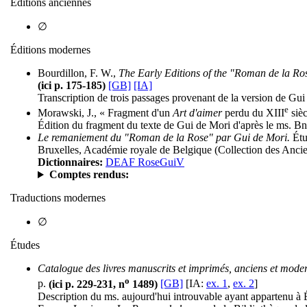
Éditions anciennes
∅
Éditions modernes
Bourdillon, F. W.,
The Early Editions of the "Roman de la Ro
(ici p. 175-185)
[GB]
[IA]
Transcription de trois passages provenant de la version de Gui
e
Morawski, J., « Fragment d'un
Art d'aimer
perdu du XIII
sièc
Édition du fragment du texte de Gui de Mori d'après le ms. BnF,
Le remaniement du "Roman de la Rose" par Gui de Mori.
Étud
Bruxelles, Académie royale de Belgique (Collection des Anciens
Dictionnaires:
DEAF RoseGuiV
Comptes rendus:
Traductions modernes
∅
Études
Catalogue des livres manuscrits et imprimés, anciens et mode
o
p.
(ici p. 229-231, n
1489)
[GB]
[IA:
ex. 1
,
ex. 2
]
Description du ms. aujourd'hui introuvable ayant appartenu à 