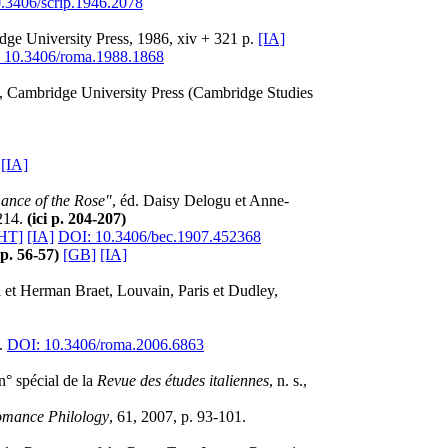
.3406/scrip.1946.2078
ge University Press, 1986, xiv + 321 p.
[IA]
 10.3406/roma.1988.1868
, Cambridge University Press (Cambridge Studies
.
[IA]
ance of the Rose"
, éd. Daisy Delogu et Anne-
-214.
(ici p. 204-207)
HT]
[IA]
DOI: 10.3406/bec.1907.452368
 p. 56-57)
[GB]
[IA]
l et Herman Braet, Louvain, Paris et Dudley,
7.
DOI: 10.3406/roma.2006.6863
 n° spécial de la
Revue des études italiennes
, n. s.,
mance Philology
, 61, 2007, p. 93-101.