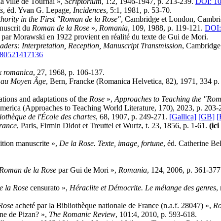
a ville de Tournai »,
Scriptorium
, 1:2, 1946-1947, p. 213-239.
DOI: 10
s
, éd. Yvan G. Lepage,
Incidences
, 5:1, 1981, p. 53-70.
thority in the First "Roman de la Rose"
, Cambridge et London, Cambrid
anuscrit du
Roman de la Rose
»,
Romania
, 109, 1988, p. 119-121.
DOI:
 par Morawski en 1922 provient en réalité du texte de Gui de Mori.
ders: Interpretation, Reception, Manuscript Transmission
, Cambridge
80521417136
x romanica
, 27, 1968, p. 106-137.
e au Moyen Âge
, Bern, Francke (Romanica Helvetica, 82), 1971, 334 p
tions and adaptations of the
Rose
»,
Approaches to Teaching the "Rom
erica (Approaches to Teaching World Literature, 170), 2023, p. 203
iothèque de l'École des chartes
, 68, 1907, p. 249-271.
[Gallica]
[GB]
[
France
, Paris, Firmin Didot et Treuttel et Wurtz, t. 23, 1856, p. 1-61.
(ici
ition manuscrite »,
De la Rose. Texte, image, fortune
, éd. Catherine Be
Roman de la Rose
par Gui de Mori »,
Romania
, 124, 2006, p. 361-37
 la Rose
censurato »,
Héraclite et Démocrite. Le mélange des genres
,
Rose
acheté par la Bibliothèque nationale de France (n.a.f. 28047) »,
Ro
ine de Pizan? »,
The Romanic Review
, 101:4, 2010, p. 593-618.