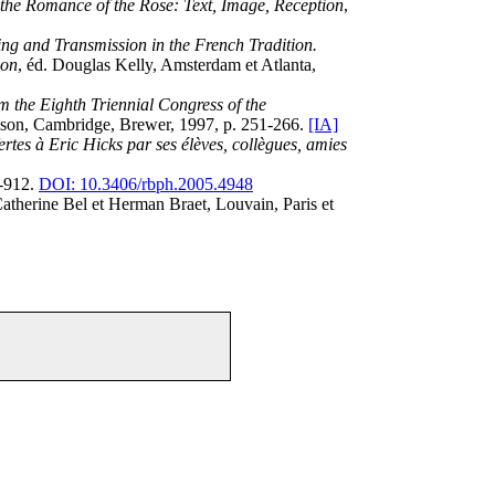
 the Romance of the Rose: Text, Image, Reception
,
ng and Transmission in the French Tradition.
son
, éd. Douglas Kelly, Amsterdam et Atlanta,
m the Eighth Triennial Congress of the
pson, Cambridge, Brewer, 1997, p. 251-266.
[IA]
ertes à Eric Hicks par ses élèves, collègues, amies
7-912.
DOI: 10.3406/rbph.2005.4948
Catherine Bel et Herman Braet, Louvain, Paris et