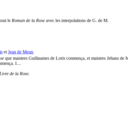
tout le
Roman de la Rose
avec les interpolations de G. de M.
is
et
Jean de Meun
.
ose
que maistres Guillaumes de Loris conmença, et maistres Jehans de Meu
conmença. I…
Livre de la Rose
.