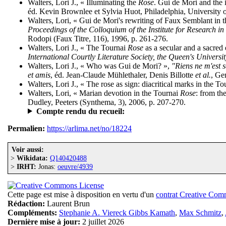
Walters, Lori J., « Illuminating the
Rose
. Gui de Mori and the 
éd. Kevin Brownlee et Sylvia Huot, Philadelphia, University 
Walters, Lori, « Gui de Mori's rewriting of Faux Semblant in 
Proceedings of the Colloquium of the Institute for Research 
Rodopi (Faux Titre, 116), 1996, p. 261-276.
Walters, Lori J., « The Tournai
Rose
as a secular and a sacred
International Courtly Literature Society, the Queen's Universi
Walters, Lori J., « Who was Gui de Mori? »,
"Riens ne m'est s
et amis
, éd. Jean-Claude Mühlethaler, Denis Billotte
et al.
, Ge
Walters, Lori J., « The rose as sign: diacritical marks in the T
Walters, Lori, « Marian devotion in the Tournai
Rose
: from th
Dudley, Peeters (Synthema, 3), 2006, p. 207-270.
Compte rendu du recueil:
Permalien:
https://arlima.net/no/18224
Voir aussi:
>
Wikidata:
Q140420488
>
IRHT:
Jonas:
oeuvre/4939
Cette page est mise à disposition en vertu d'un
contrat Creative Co
Rédaction:
Laurent Brun
Compléments:
Stephanie A. Viereck Gibbs Kamath
,
Max Schmitz
,
Dernière mise à jour:
2 juillet 2026