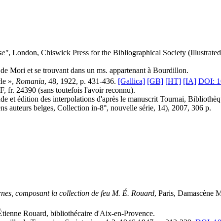
se"
, London, Chiswick Press for the Bibliographical Society (Illustrat
 de Mori et se trouvant dans un ms. appartenant à Bourdillon.
le »,
Romania
, 48, 1922, p. 431-436.
[Gallica]
[GB]
[HT]
[IA]
DOI: 1
 fr. 24390 (sans toutefois l'avoir reconnu).
e et édition des interpolations d'après le manuscrit Tournai, Bibliothèq
 auteurs belges, Collection in-8°, nouvelle série, 14), 2007, 306 p.
rnes, composant la collection de feu M. É. Rouard
, Paris, Damascène M
Étienne Rouard, bibliothécaire d'Aix-en-Provence.