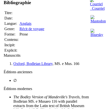
Bibliographie
Courriel
Titre:
Date:
Langue:
Anglais
Genre:
Récit de voyage
Forme:
Prose
Contenu:
Incipit:
Explicit:
Manuscrits
Oxford, Bodleian Library
, MS. e Mus. 166
Éditions anciennes
∅
Éditions modernes
The Bodley Version of Mandeville's Travels
, from
Bodleian MS. e Musaeo 116 with parallel
extracts from the Latin text of British Museum