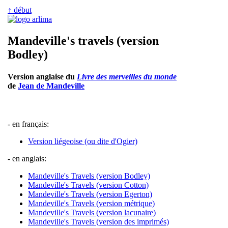
↑ début
Mandeville's travels (version
Bodley)
Version anglaise du
Livre des merveilles du monde
de
Jean de Mandeville
- en français:
Version liégeoise (ou dite d'Ogier)
- en anglais:
Mandeville's Travels (version Bodley)
Mandeville's Travels (version Cotton)
Mandeville's Travels (version Egerton)
Mandeville's Travels (version métrique)
Mandeville's Travels (version lacunaire)
Mandeville's Travels (version des imprimés)