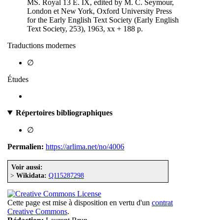
MS. Royal 13 E. IX, edited by M. C. Seymour,
London et New York, Oxford University Press
for the Early English Text Society (Early English
Text Society, 253), 1963, xx + 188 p.
Traductions modernes
∅
Études
Répertoires bibliographiques
∅
Permalien:
https://arlima.net/no/4006
Voir aussi:
>
Wikidata:
Q115287298
Cette page est mise à disposition en vertu d'un
contrat
Creative Commons
.