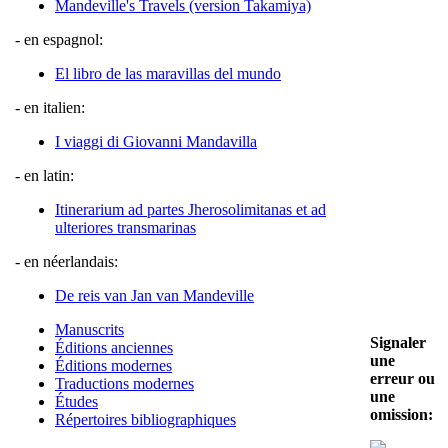
Mandeville's Travels (version Takamiya)
- en espagnol:
El libro de las maravillas del mundo
- en italien:
I viaggi di Giovanni Mandavilla
- en latin:
Itinerarium ad partes Jherosolimitanas et ad
ulteriores transmarinas
- en néerlandais:
De reis van Jan van Mandeville
Manuscrits
Signaler
Éditions anciennes
une
Éditions modernes
erreur ou
Traductions modernes
une
Études
omission:
Répertoires bibliographiques