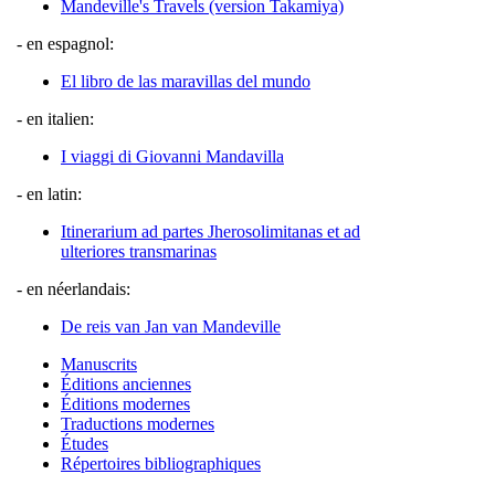
Mandeville's Travels (version Takamiya)
- en espagnol:
El libro de las maravillas del mundo
- en italien:
I viaggi di Giovanni Mandavilla
- en latin:
Itinerarium ad partes Jherosolimitanas et ad
ulteriores transmarinas
- en néerlandais:
De reis van Jan van Mandeville
Manuscrits
Éditions anciennes
Éditions modernes
Traductions modernes
Études
Répertoires bibliographiques