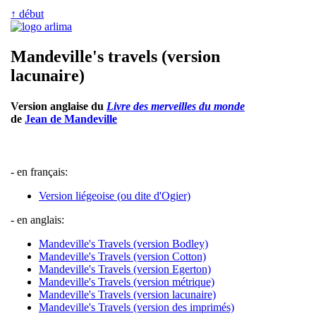
↑ début
Mandeville's travels (version
lacunaire)
Version anglaise du
Livre des merveilles du monde
de
Jean de Mandeville
- en français:
Version liégeoise (ou dite d'Ogier)
- en anglais:
Mandeville's Travels (version Bodley)
Mandeville's Travels (version Cotton)
Mandeville's Travels (version Egerton)
Mandeville's Travels (version métrique)
Mandeville's Travels (version lacunaire)
Mandeville's Travels (version des imprimés)