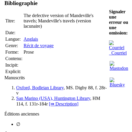
Bibliographie
Signaler
The defective version of Mandeville's
une
Titre:
travels; Mandeville's travels (version
erreur ou
lacunaire)
une
Date:
omission:
Langue:
Anglais
Genre:
Récit de voyage
Forme:
Prose
Courriel
Contenu:
Incipit:
Explicit:
Manuscrits
Oxford, Bodleian Library
, MS. Digby 88, f. 28r-
v
San Marino (USA), Huntington Library
, HM
114, f. 131r-184r
[⇛ Description]
Éditions anciennes
∅