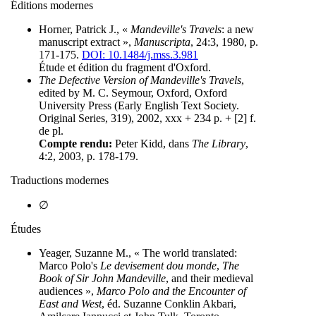
Éditions modernes
Horner, Patrick J., «
Mandeville's Travels
: a new
manuscript extract »,
Manuscripta
, 24:3, 1980, p.
171-175.
DOI: 10.1484/j.mss.3.981
Étude et édition du fragment d'Oxford.
The Defective Version of Mandeville's Travels
,
edited by M. C. Seymour, Oxford, Oxford
University Press (Early English Text Society.
Original Series, 319), 2002, xxx + 234 p. + [2] f.
de pl.
Compte rendu:
Peter Kidd, dans
The Library
,
4:2, 2003, p. 178-179.
Traductions modernes
∅
Études
Yeager, Suzanne M., « The world translated:
Marco Polo's
Le devisement dou monde
,
The
Book of Sir John Mandeville
, and their medieval
audiences »,
Marco Polo and the Encounter of
East and West
, éd. Suzanne Conklin Akbari,