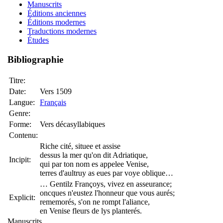
Manuscrits
Éditions anciennes
Éditions modernes
Traductions modernes
Études
Bibliographie
Titre:
Date:
Vers 1509
Langue:
Français
Genre:
Forme:
Vers décasyllabiques
Contenu:
Riche cité, situee et assise
dessus la mer qu'on dit Adriatique,
Incipit:
qui par ton nom es appelee Venise,
terres d'aultruy as eues par voye oblique…
… Gentilz Françoys, vivez en asseurance;
oncques n'eustez l'honneur que vous aurés;
Explicit:
rememorés, s'on ne rompt l'aliance,
en Venise fleurs de lys planterés.
Manuscrits