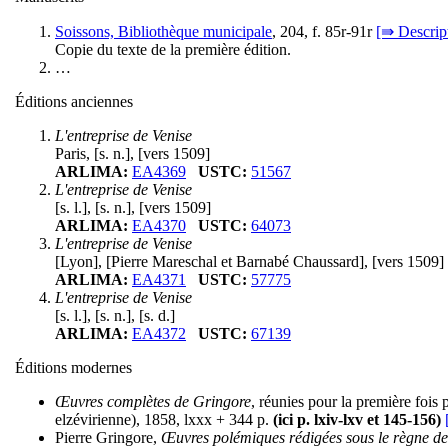
Soissons, Bibliothèque municipale
, 204, f. 85r-91r
[⇛ Descrip
Copie du texte de la première édition.
…
Éditions anciennes
L'entreprise de Venise
Paris, [s. n.], [vers 1509]
ARLIMA:
EA4369
USTC:
51567
L'entreprise de Venise
[s. l.], [s. n.], [vers 1509]
ARLIMA:
EA4370
USTC:
64073
L'entreprise de Venise
[Lyon], [Pierre Mareschal et Barnabé Chaussard], [vers 1509]
ARLIMA:
EA4371
USTC:
57775
L'entreprise de Venise
[s. l.], [s. n.], [s. d.]
ARLIMA:
EA4372
USTC:
67139
Éditions modernes
Œuvres complètes de Gringore
, réunies pour la première foi
elzévirienne), 1858, lxxx + 344 p.
(ici p. lxiv-lxv et 145-156)
Pierre Gringore,
Œuvres polémiques rédigées sous le règne de