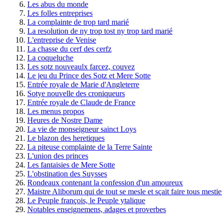
Les abus du monde
Les folles entreprises
La complainte de trop tard marié
La resolution de ny trop tost ny trop tard marié
L'entreprise de Venise
La chasse du cerf des cerfz
La coqueluche
Les sotz nouveaulx farcez, couvez
Le jeu du Prince des Sotz et Mere Sotte
Entrée royale de Marie d'Angleterre
Sotye nouvelle des croniqueurs
Entrée royale de Claude de France
Les menus propos
Heures de Nostre Dame
La vie de monseigneur sainct Loys
Le blazon des heretiques
La piteuse complainte de la Terre Sainte
L'union des princes
Les fantaisies de Mere Sotte
L'obstination des Suysses
Rondeaux contenant la confession d'un amoureux
Maistre Aliborum qui de tout se mesle et sçait faire tous mestier
Le Peuple françois, le Peuple ytalique
Notables enseignemens, adages et proverbes