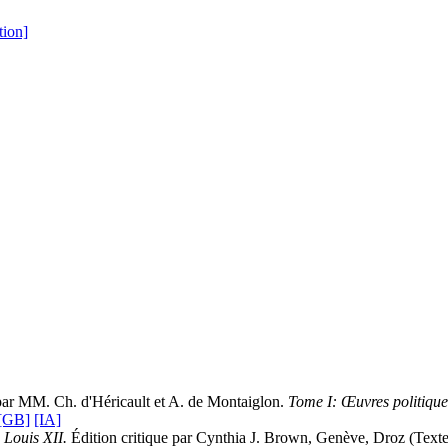
tion]
s par MM. Ch. d'Héricault et A. de Montaiglon.
Tome I: Œuvres politique
[GB]
[IA]
 Louis XII.
Édition critique par Cynthia J. Brown, Genève, Droz (Textes 